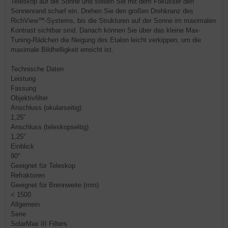
Teleskop auf die Sonne und stellen Sie mit dem Fokusser den
Sonnenrand scharf ein. Drehen Sie den großen Drehkranz des
RichView™-Systems, bis die Strukturen auf der Sonne im maximalen
Kontrast sichtbar sind. Danach können Sie über das kleine Max-
Tuning-Rädchen die Neigung des Etalon leicht verkippen, um die
maximale Bildhelligkeit erreicht ist.
Technische Daten
Leistung
Fassung
Objektivfilter
Anschluss (okularseitig)
1,25"
Anschluss (teleskopseitig)
1,25"
Einblick
90°
Geeignet für Teleskop
Refraktoren
Geeignet für Brennweite (mm)
< 1500
Allgemein
Serie
SolarMax III Filters