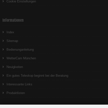
Cookie Einstellungen
Informationen
Index
Sitemap
Bedienunganleitung
WetterCam München
Neuigkeiten
Ein gutes Teleskop beginnt bei der Beratung
Interessante Links
Produktlisten