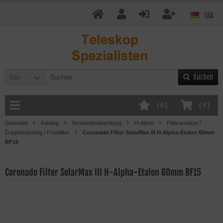
Suchen
Alle
(
0
)
(
0
)
Startseite
Katalog
Sonnenbeobachtung
H-Alpha
Filteransätze /
Doppelstacking / Frontfilter
Coronado Filter SolarMax III H-Alpha-Etalon 60mm
BF15
Coronado Filter SolarMax III H-Alpha-Etalon 60mm BF15