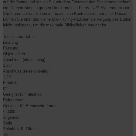
auf die Sonne und stellen Sie mit dem Fokusser den Sonnenrand scharf
ein. Drehen Sie den großen Drehkranz des RichView™-Systems, bis die
Strukturen auf der Sonne im maximalen Kontrast sichtbar sind. Danach
können Sie über das kleine Max-Tuning-Rädchen die Neigung des Etalon
leicht verkippen, um die maximale Bildhelligkeit erreicht ist.
Technische Daten
Leistung
Fassung
Objektivfilter
Anschluss (okularseitig)
1,25"
Anschluss (teleskopseitig)
1,25"
Einblick
0°
Geeignet für Teleskop
Refraktoren
Geeignet für Brennweite (mm)
< 3000
Allgemein
Serie
SolarMax III Filters
Typ