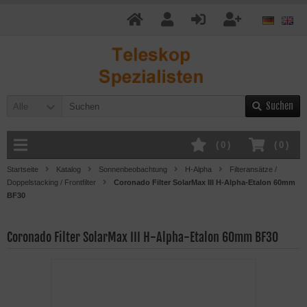
Suchen
Alle
(
0
)
(
0
)
Startseite
Katalog
Sonnenbeobachtung
H-Alpha
Filteransätze /
Doppelstacking / Frontfilter
Coronado Filter SolarMax III H-Alpha-Etalon 60mm
BF30
Coronado Filter SolarMax III H-Alpha-Etalon 60mm BF30