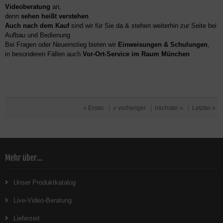
Videoberatung
an,
denn
sehen heißt verstehen
Auch nach dem Kauf
sind wir für Sie da & stehen weiterhin zur Seite bei
Aufbau und Bedienung
Bei Fragen oder Neueinstieg bieten wir
Einweisungen & Schulungen
,
in besonderen Fällen auch
Vor-Ort-Service im Raum München
« Erster
|
« vorheriger
|
nächster »
|
Letzter »
Mehr über...
Unser Produktkatalog
Live-Video-Beratung
Lieferzeit