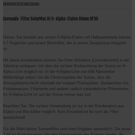
PRODUKTBESCHREIBUNG
Coronado Filter SolarMax III H-Alpha-Etalon 60mm BF30
Dieses Set besteht aus einem H-Alpha-Etalon mit Halbwertsbreite kleiner
0,7 Ångström und einem Blockfilter, der in einem Zenitprisma integriert
ist.
Mit dieser kombination können Sie Ihren Refraktor (Linsenfernrohr) in ein
Teleskop umbauen, mit dem die sichere Beobachtung der Sonne im H-
Alpha-Licht möglich ist. In der H-Alpha-Linie von 656 Nanometer
Wellenlänge sehen Sie die Chromosphäre der Sonne, also die
Atmosphärenschicht oberhalb der solaren Photosphäre. Beobachten Sie
Protuberanzen, Filamente und andere zeitlich veränderliche Phänomene.
Im H-Alpha-Licht ist auf der Sonne immer was los!
Beachten Sie: Die sichere Verwendung ist nur in der Kombination aus
Etalon und Blockfilter möglich. Kein Einzelteil ist für sich als Filter
ausreichend!
Für die Wahl dieser Sonnenfilter sind zwei Angaben wesentlich: Die erste
Zahl im Produktnamen gibt den Durchmesser des Etalons wieder, die