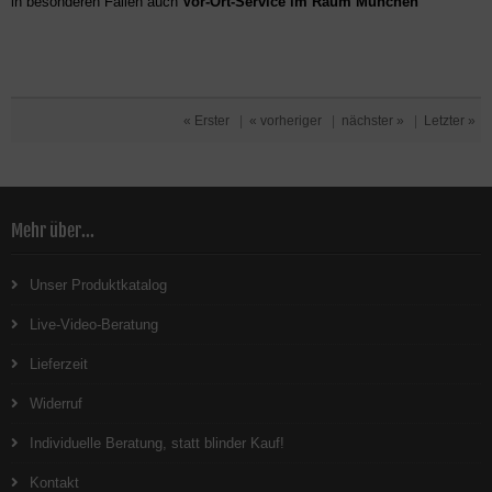
in besonderen Fällen auch
Vor-Ort-Service im Raum München
« Erster
|
« vorheriger
|
nächster »
|
Letzter »
Mehr über...
Unser Produktkatalog
Live-Video-Beratung
Lieferzeit
Widerruf
Individuelle Beratung, statt blinder Kauf!
Kontakt