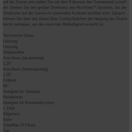
auf die Sonne und stellen Sie mit dem Fokusser den Sonnenrand scharf
ein. Drehen Sie den großen Drehkranz des RichView™-Systems, bis die
Strukturen auf der Sonne im maximalen Kontrast sichtbar sind. Danach
können Sie über das kleine Max-Tuning-Rädchen die Neigung des Etalon
leicht verkippen, um die maximale Bildhelligkeit erreicht ist.
Technische Daten
Leistung
Fassung
Objektivfilter
Anschluss (okularseitig)
1,25"
Anschluss (teleskopseitig)
1,25"
Einblick
90°
Geeignet für Teleskop
Refraktoren
Geeignet für Brennweite (mm)
< 1500
Allgemein
Serie
SolarMax III Filters
Typ