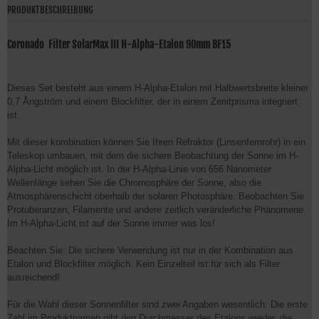
PRODUKTBESCHREIBUNG
Coronado Filter SolarMax III H-Alpha-Etalon 90mm BF15
Dieses Set besteht aus einem H-Alpha-Etalon mit Halbwertsbreite kleiner
0,7 Ångström und einem Blockfilter, der in einem Zenitprisma integriert
ist.
Mit dieser kombination können Sie Ihren Refraktor (Linsenfernrohr) in ein
Teleskop umbauen, mit dem die sichere Beobachtung der Sonne im H-
Alpha-Licht möglich ist. In der H-Alpha-Linie von 656 Nanometer
Wellenlänge sehen Sie die Chromosphäre der Sonne, also die
Atmosphärenschicht oberhalb der solaren Photosphäre. Beobachten Sie
Protuberanzen, Filamente und andere zeitlich veränderliche Phänomene.
Im H-Alpha-Licht ist auf der Sonne immer was los!
Beachten Sie: Die sichere Verwendung ist nur in der Kombination aus
Etalon und Blockfilter möglich. Kein Einzelteil ist für sich als Filter
ausreichend!
Für die Wahl dieser Sonnenfilter sind zwei Angaben wesentlich: Die erste
Zahl im Produktnamen gibt den Durchmesser des Etalons wieder, die