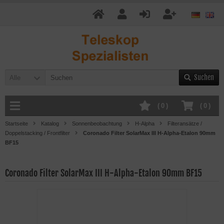
Suchen
Alle
(
0
)
(
0
)
Startseite
Katalog
Sonnenbeobachtung
H-Alpha
Filteransätze /
Doppelstacking / Frontfilter
Coronado Filter SolarMax III H-Alpha-Etalon 90mm
BF15
Coronado Filter SolarMax III H-Alpha-Etalon 90mm BF15