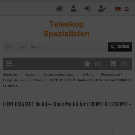
Suchen
Alle
(
0
)
(
0
)
Startseite
Katalog
Sonnenbeobachtung
H-Alpha
Filteransätze /
Doppelstacking / Frontfilter
LUNT DSII/SFPT Double-Stack Modul für LS80MT &
LS100MT --
LUNT DSII/SFPT Double-Stack Modul für LS80MT & LS100MT -
-