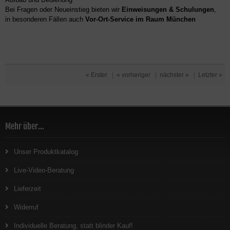
Bei Fragen oder Neueinstieg bieten wir
Einweisungen & Schulungen
,
in besonderen Fällen auch
Vor-Ort-Service im Raum München
« Erster
|
« vorheriger
|
nächster »
|
Letzter »
Mehr über...
Unser Produktkatalog
Live-Video-Beratung
Lieferzeit
Widerruf
Individuelle Beratung, statt blinder Kauf!