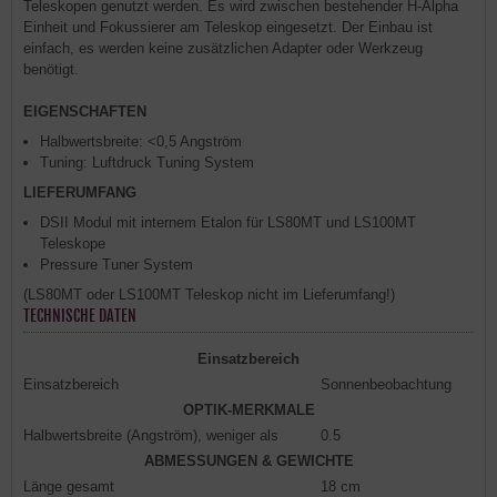
Teleskopen genutzt werden. Es wird zwischen bestehender H-Alpha
Einheit und Fokussierer am Teleskop eingesetzt. Der Einbau ist
einfach, es werden keine zusätzlichen Adapter oder Werkzeug
benötigt.
EIGENSCHAFTEN
Halbwertsbreite: <0,5 Angström
Tuning: Luftdruck Tuning System
LIEFERUMFANG
DSII Modul mit internem Etalon für LS80MT und LS100MT
Teleskope
Pressure Tuner System
(LS80MT oder LS100MT Teleskop nicht im Lieferumfang!)
TECHNISCHE DATEN
Einsatzbereich
Einsatzbereich
Sonnenbeobachtung
OPTIK-MERKMALE
Halbwertsbreite (Angström), weniger als
0.5
ABMESSUNGEN & GEWICHTE
Länge gesamt
18 cm