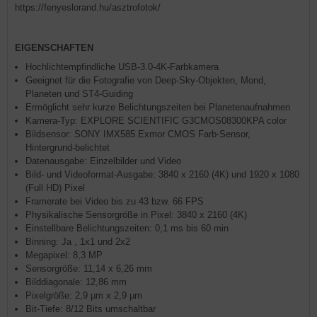
https://fenyeslorand.hu/asztrofotok/
EIGENSCHAFTEN
Hochlichtempfindliche USB-3.0-4K-Farbkamera
Geeignet für die Fotografie von Deep-Sky-Objekten, Mond,
Planeten und ST4-Guiding
Ermöglicht sehr kurze Belichtungszeiten bei Planetenaufnahmen
Kamera-Typ: EXPLORE SCIENTIFIC G3CMOS08300KPA color
Bildsensor: SONY IMX585 Exmor CMOS Farb-Sensor,
Hintergrund-belichtet
Datenausgabe: Einzelbilder und Video
Bild- und Videoformat-Ausgabe: 3840 x 2160 (4K) und 1920 x 1080
(Full HD) Pixel
Framerate bei Video bis zu 43 bzw. 66 FPS
Physikalische Sensorgröße in Pixel: 3840 x 2160 (4K)
Einstellbare Belichtungszeiten: 0,1 ms bis 60 min
Binning: Ja , 1x1 und 2x2
Megapixel: 8,3 MP
Sensorgröße: 11,14 x 6,26 mm
Bilddiagonale: 12,86 mm
Pixelgröße: 2,9 µm x 2,9 µm
Bit-Tiefe: 8/12 Bits umschaltbar