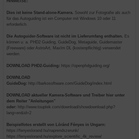
HINWEISE:
Dies ist keine Stand-alone-Kamera.
Sowohl zur Fotografie als auch
für das Autoguiding ist ein Computer mit Windows 10 oder 11
erforderlich.
Die Autoguider-Software ist nicht im Lieferumfang enthalten.
Es
können u. a. PHD2 Guiding, GuideDog, Metaguide, Guidemaster
(Freeware) oder AstroArt, MaxIm DL (kostenpflichtig) verwendet
werden.
DOWNLOAD PHD2-Guiding:
https://openphdguiding.org/
DOWNLOAD
GuideDog:
http://barkosoftware.com/GuideDog/index.html
DOWNLOAD aktueller Kamera-Software und Treiber hier unter
dem Reiter "Anleitungen"
oder:
http://www.touptek.com/download/showdownload.php?
lang=en&id=2
Beispielfotos erstellt von Lóránd Fényes in Ungarn:
https://fenyeslorand.hu/naprendszerunk/
https://fenyeslorand.hu/explore_scientific_4k_review/