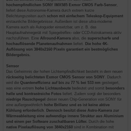
hochempfindlichen
SONY IMX585 Exmor CMOS Farb-Sensor
,
liefert diese Astronomie-Kamera durch extrem kurze
Belichtungszeiten auch
schon mit einfachem Teleskop-Equipment
erstaunliche Bildergebnisse. Außerdem ist diese ultra-moderne
Kamera auch als Autoguider einsetzbar, um z. B. das
Hauptaufnahmegerät mit Spiegelreflex- oder CCD-Astrokamera aktiv
nachzuführen. Eine
Allround-Kamera
also, die
superscharfe und
hochauflösende
Planetenaufnahmen
liefert.
Die hohe 4K-
Auflösung
von 3840x2160 Pixeln
garantiert ein bestmögliches
Bildergebnis.
Sensor
Das Geheimnis der hohen Lichtempfindlichkeit besteht in dem neuen
rückseitig belichteten Exmor CMOS Sensor von SONY
. Dadurch
wird die
Quanteneffizienz auf bis zu 77 % bei 533 nm
gesteigert,
was eine extrem
hohe Lichtausbeute
bedeutet und somit
besonders
helle und kontrastreiche Fotos
liefert. Zudem sorgt der besonders
niedrige Rauschpegel
dieser neuen Chip-Generation von SONY für
eine außergewöhnlich
hohe Brillanz und es ist keine aktive
Kühlung erforderlich
.
Dennoch besitzt diese Astro-Kamera zur
Wärmeableitung eine aufwendige innere Struktur aus Aluminium
und einen per Software zuschaltbaren Lüfter.
Durch die hohe
native Pixelauflösung von 3840x2160
sind in Kombination mit