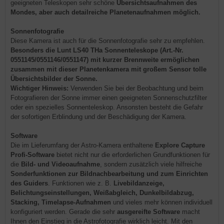
geeigneten Teleskopen sehr schöne
Übersichtsaufnahmen des
Mondes, aber auch detailreiche Planetenaufnahmen möglich.
Sonnenfotografie
Diese Kamera ist auch für die Sonnenfotografie sehr zu empfehlen.
Besonders die Lunt LS40 THa Sonnenteleskope (Art.-Nr.
0551145/0551146/0551147) mit kurzer Brennweite ermöglichen
zusammen mit dieser Planetenkamera mit großem Sensor tolle
Übersichtsbilder der Sonne.
Wichtiger Hinweis:
Verwenden Sie bei der Beobachtung und beim
Fotografieren der Sonne immer einen geeigneten Sonnenschutzfilter
oder ein spezielles Sonnenteleskop. Ansonsten besteht die Gefahr
der sofortigen Erblindung und der Beschädigung der Kamera.
Software
Die im Lieferumfang der Astro-Kamera enthaltene
Explore Capture
Profi-Software
bietet nicht nur die erforderlichen Grundfunktionen für
die
Bild- und Videoaufnahme
, sondern zusätzlich viele hilfreiche
Sonderfunktionen zur Bildnachbearbeitung und zum Einrichten
des Guiders
. Funktionen wie z. B.
Livebildanzeige,
Belichtungseinstellungen, Weißabgleich, Dunkelbildabzug,
Stacking, Timelapse-Aufnahmen
und vieles mehr können individuell
konfiguriert werden. Gerade die sehr
ausgereifte Software
macht
Ihnen den Einstieg in die Astrofotografie wirklich leicht. Mit den