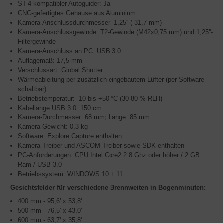
ST-4-kompatibler Autoguider: Ja
CNC-gefertigtes Gehäuse aus Aluminium
Kamera-Anschlussdurchmesser: 1,25'' ( 31,7 mm)
Kamera-Anschlussgewinde: T2-Gewinde (M42x0,75 mm) und 1,25''-
Filtergewinde
Kamera-Anschluss an PC: USB 3.0
Auflagemaß: 17,5 mm
Verschlussart: Global Shutter
Wärmeableitung per zusätzlich eingebautem Lüfter (per Software
schaltbar)
Betriebstemperatur: -10 bis +50 °C (30-80 % RLH)
Kabellänge USB 3.0: 150 cm
Kamera-Durchmesser: 68 mm; Länge: 85 mm
Kamera-Gewicht: 0,3 kg
Software: Explore Capture enthalten
Kamera-Treiber und ASCOM Treiber sowie SDK enthalten
PC-Anforderungen: CPU Intel Core2 2.8 Ghz oder höher / 2 GB
Ram / USB 3.0
Betriebssystem: WINDOWS 10 + 11
Gesichtsfelder für verschiedene Brennweiten in Bogenminuten:
400 mm - 95,6' x 53,8'
500 mm - 76,5' x 43,0'
600 mm - 63,7' x 35,8'