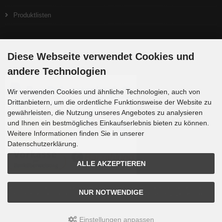
Produktlisten
Zahlungsmethoden
Diese Webseite verwendet Cookies und
andere Technologien
Wir verwenden Cookies und ähnliche Technologien, auch von
Drittanbietern, um die ordentliche Funktionsweise der Website zu
gewährleisten, die Nutzung unseres Angebotes zu analysieren
und Ihnen ein bestmögliches Einkaufserlebnis bieten zu können.
Weitere Informationen finden Sie in unserer
Datenschutzerklärung.
ALLE AKZEPTIEREN
Die Box kann unter tpl_modified/boxes/box_miscellaneous.html verändert werden. Die
NUR NOTWENDIGE
Sprachvariablen befinden sich in der Datei tpl_modified/lang/german/lang_german.custom.
Einstellungen anpassen