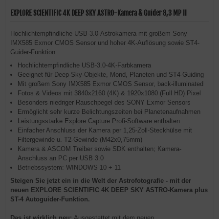
EXPLORE SCIENTIFIC 4K DEEP SKY ASTRO-Kamera & Guider 8,3 MP II
Hochlichtempfindliche USB-3.0-Astrokamera mit großem Sony
IMX585 Exmor CMOS Sensor und hoher 4K-Auflösung sowie ST4-
Guider-Funktion
Hochlichtempfindliche USB-3.0-4K-Farbkamera
Geeignet für Deep-Sky-Objekte, Mond, Planeten und ST4-Guiding
Mit großem Sony IMX585 Exmor CMOS Sensor, back-illuminated
Fotos & Videos mit 3840x2160 (4K) & 1920x1080 (Full HD) Pixel
Besonders niedriger Rauschpegel des SONY Exmor Sensors
Ermöglicht sehr kurze Belichtungszeiten bei Planetenaufnahmen
Leistungsstarke Explore Capture Profi-Software enthalten
Einfacher Anschluss der Kamera per 1,25-Zoll-Steckhülse mit
Filtergewinde u. T2-Gewinde (M42x0,75mm)
Kamera & ASCOM Treiber sowie SDK enthalten; Kamera-
Anschluss an PC per USB 3.0
Betriebssystem: WINDOWS 10 + 11
Steigen Sie jetzt ein in die Welt der Astrofotografie - mit der
neuen EXPLORE SCIENTIFIC 4K DEEP SKY ASTRO-Kamera plus
ST-4 Autoguider-Funktion.
Das ist wirklich neu:
Ausgestattet mit dem neuen