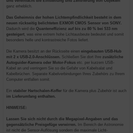
und vereinfacht die Einstellung und Zentrierung von Objekten
ganz erheblich.
Das Geheimnis der hohen Lichtempfindlichkeit besteht in dem
neuen rückseitig belichteten EXMOR CMOS Sensor von SONY.
Dadurch wird die
Quanteneffizienz auf bis zu 80 %
bei 533 nm
gesteigert
, was eine extrem hohe Lichtausbeute bedeutet und somit
besonders helle und kontrastreiche Fotos liefert.
Die Kamera besitzt an der Rückseite einen
eingebauten USB-Hub
mit 2 x USB-2.0-Anschlüssen.
Schließen Sie dort Ihre
zusätzliche
Autoguider-Kamera oder Motor-Fokus
etc. per kurzem USB-
Kabel an und verringern Sie so die Gefahr von Kabelsalat und
Kabelbrüchen. Separate Kabelverbindungen Ihres Zubehörs zu Ihrem
Computer entfallen somit.
Ein
stabiler Hartschalen-Koffer
für die Kamera plus Zubehör ist auch
im Lieferumfang enthalten.
HINWEISE:
Lassen Sie sich nicht durch die Megapixel-Angaben und das
gegensätzliche Preisgefüge verwirren.
Im Bereich der Astronomie
ist nicht die Sensor-Auflösung sondern die maximale Licht-