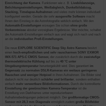
Einrichtung der Kamera
. Funktionen wie z. B.
Livebildanzeige,
Belichtungseinstellungen, Weißabgleich, Dunkelbildabzug,
Stacking, Timelapse-Aufnahmen
und vieles mehr können individuell
konfiguriert werden. Gerade die sehr
ausgereifte Software
macht
Ihnen den Einstieg in die Astrofotografie wirklich einfach. Mit den
Automatik-Einstellungen
erzeugen Sie schon
ohne große
Vorkenntnisse
absolut vorzeigbare Ergebnisse. Wer möchte, schaltet
die Automatik-Einstellungen einfach aus und wagt sich nach und nach
an die
individuellen Profi-Einstellungen.
Die neue
EXPLORE SCIENTIFIC Deep Sky Astro Kamera
besitzt
einen
hoch-empfindlichen und sehr rauscharmen SONY EXMOR
IMX-571 APS-C CMOS Sensor,
der zusätzlich durch die
zweistufige
thermoelektrische Kühlung
auf bis zu
40 °C unter
Umgebungstemperatur
heruntergekühlt wird. Dies garantiert
im
Gegensatz zu normalen DSLR-Kameras ein weitaus geringeres
Rauschen und weniger Hotpixel
in Ihren Aufnahmen. Die Bilder sind
dadurch nicht nur deutlich
schärfer und brillanter
, sondern enthalten
einfach
mehr verwertbare Bildinformationen.
Durch die kontrollierte
Einstellung der gewünschten Kamera-Temperatur
ist die
Erstellung von Darkframes unter reproduzierbaren
Aufnahmebedingungen jederzeit möglich. Der
großformatige CMOS-
Sensor mit 28,3 mm Diagonale
ermöglich zudem
große Bildfelder