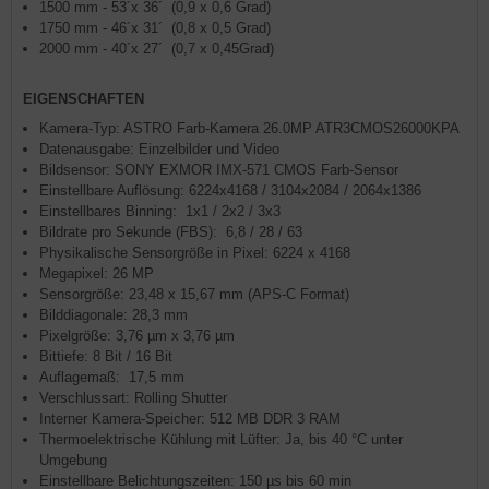
1500 mm - 53´x 36´ (0,9 x 0,6 Grad)
1750 mm - 46´x 31´ (0,8 x 0,5 Grad)
2000 mm - 40´x 27´ (0,7 x 0,45Grad)
EIGENSCHAFTEN
Kamera-Typ: ASTRO Farb-Kamera 26.0MP ATR3CMOS26000KPA
Datenausgabe: Einzelbilder und Video
Bildsensor: SONY EXMOR IMX-571 CMOS Farb-Sensor
Einstellbare Auflösung: 6224x4168 / 3104x2084 / 2064x1386
Einstellbares Binning: 1x1 / 2x2 / 3x3
Bildrate pro Sekunde (FBS): 6,8 / 28 / 63
Physikalische Sensorgröße in Pixel: 6224 x 4168
Megapixel: 26 MP
Sensorgröße: 23,48 x 15,67 mm (APS-C Format)
Bilddiagonale: 28,3 mm
Pixelgröße: 3,76 µm x 3,76 µm
Bittiefe: 8 Bit / 16 Bit
Auflagemaß: 17,5 mm
Verschlussart: Rolling Shutter
Interner Kamera-Speicher: 512 MB DDR 3 RAM
Thermoelektrische Kühlung mit Lüfter: Ja, bis 40 °C unter
Umgebung
Einstellbare Belichtungszeiten: 150 µs bis 60 min