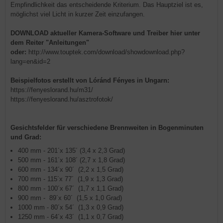
Empfindlichkeit das entscheidende Kriterium. Das Hauptziel ist es,
möglichst viel Licht in kurzer Zeit einzufangen.
DOWNLOAD aktueller Kamera-Software und Treiber hier unter
dem Reiter "Anleitungen"
oder:
http://www.touptek.com/download/showdownload.php?
lang=en&id=2
Beispielfotos erstellt von Lóránd Fényes in Ungarn:
https://fenyeslorand.hu/m31/
https://fenyeslorand.hu/asztrofotok/
Gesichtsfelder für verschiedene Brennweiten in Bogenminuten
und Grad:
400 mm - 201´x 135´ (3,4 x 2,3 Grad)
500 mm - 161´x 108´ (2,7 x 1,8 Grad)
600 mm - 134´x 90´ (2,2 x 1,5 Grad)
700 mm - 115´x 77´ (1,9 x 1,3 Grad)
800 mm - 100´x 67´ (1,7 x 1,1 Grad)
900 mm - 89´x 60´ (1,5 x 1,0 Grad)
1000 mm - 80´x 54´ (1,3 x 0,9 Grad)
1250 mm - 64´x 43´ (1,1 x 0,7 Grad)