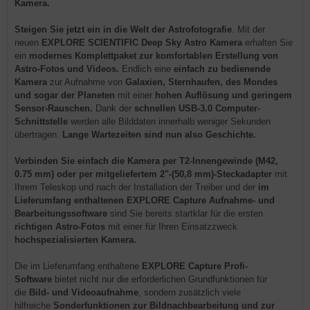
Kamera.
Steigen Sie jetzt ein in die Welt der Astrofotografie
. Mit der
neuen
EXPLORE SCIENTIFIC Deep Sky Astro Kamera
erhalten Sie
ein
modernes Komplettpaket zur komfortablen Erstellung von
Astro-Fotos und Videos.
Endlich eine
einfach zu bedienende
Kamera
zur Aufnahme von
Galaxien, Sternhaufen, des Mondes
und sogar der Planeten
mit einer
hohen Auflösung und geringem
Sensor-Rauschen.
Dank der
schnellen USB-3.0 Computer-
Schnittstelle
werden alle Bilddaten innerhalb weniger Sekunden
übertragen.
Lange Wartezeiten sind nun also Geschichte.
Verbinden Sie einfach die Kamera per T2-Innengewinde (M42,
0.75 mm) oder per mitgeliefertem 2"-(50,8 mm)-Steckadapter
mit
Ihrem Teleskop und nach der Installation der Treiber und der
im
Lieferumfang enthaltenen EXPLORE Capture Aufnahme- und
Bearbeitungssoftware
sind Sie bereits startklar für die ersten
richtigen Astro-Fotos
mit einer für Ihren Einsatzzweck
hochspezialisierten Kamera.
Die im Lieferumfang enthaltene
EXPLORE Capture
Profi-
Software
bietet nicht nur die erforderlichen Grundfunktionen für
die
Bild- und Videoaufnahme
, sondern zusätzlich viele
hilfreiche
Sonderfunktionen zur Bildnachbearbeitung und zur