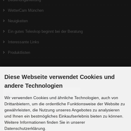
WetterCam München
Neuigkeiten
Ein gutes Teleskop beginnt bei der Beratung
Interessante Links
Produktlisten
Zahlungsmethoden
Diese Webseite verwendet Cookies und
andere Technologien
Wir verwenden Cookies und ähnliche Technologien, auch von
Drittanbietern, um die ordentliche Funktionsweise der Website zu
gewährleisten, die Nutzung unseres Angebotes zu analysieren
und Ihnen ein bestmögliches Einkaufserlebnis bieten zu können.
Weitere Informationen finden Sie in unserer
Datenschutzerklärung.