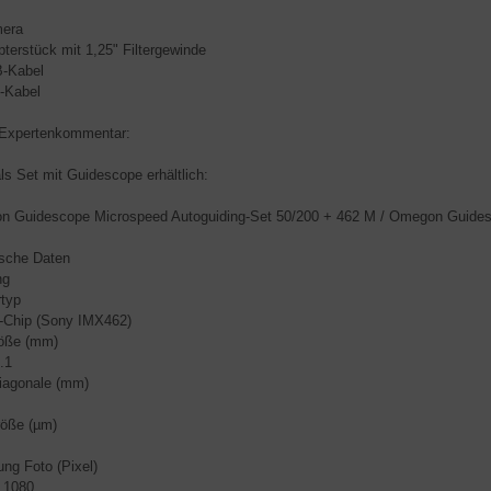
era
rstück mit 1,25" Filtergewinde
Kabel
Kabel
Expertenkommentar:
ls Set mit Guidescope erhältlich:
 Guidescope Microspeed Autoguiding-Set 50/200 + 462 M / Omegon Guides
sche Daten
ng
typ
Chip (Sony IMX462)
öße (mm)
.1
iagonale (mm)
röße (µm)
ung Foto (Pixel)
 1080