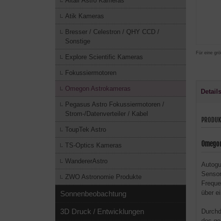
Altair Astro Kameras
Atik Kameras
Bresser / Celestron / QHY CCD /
Sonstige
Für eine grö
Explore Scientific Kameras
Fokussiermotoren
Omegon Astrokameras
Detail
Pegasus Astro Fokussiermotoren /
Strom-/Datenverteiler / Kabel
PRODUK
ToupTek Astro
Omegon
TS-Optics Kameras
WandererAstro
Autogu
Sensor
ZWO Astronomie Produkte
Freque
über e
Sonnenbeobachtung
3D Druck / Entwicklungen
Durchd
des ge