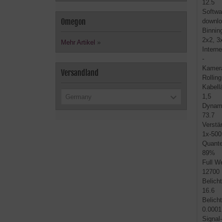
12.5
Softwa
Omegon
downl
Binnin
2x2, 3x
Mehr Artikel
»
Intern
-
Kamer
Versandland
Rolling
Kabell
1,5
Germany
Dynam
73.7
Verstä
1x-500
Quante
89%
Full W
12700
Belich
16.6
Belich
0.0001
Signal