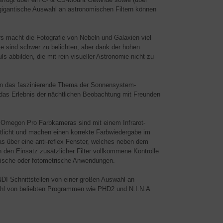
 gigantische Auswahl an astronomischen Filtern können
 macht die Fotografie von Nebeln und Galaxien viel
te sind schwer zu belichten, aber dank der hohen
 abbilden, die mit rein visueller Astronomie nicht zu
te in das faszinierende Thema der Sonnensystem-
, das Erlebnis der nächtlichen Beobachtung mit Freunden
e Omegon Pro Farbkameras sind mit einem Infrarot-
otlicht und machen einen korrekte Farbwiedergabe im
 über eine anti-reflex Fenster, welches neben dem
rch den Einsatz zusätzlicher Filter vollkommene Kontrolle
afische oder fotometrische Anwendungen.
I Schnittstellen von einer großen Auswahl an
ahl von beliebten Programmen wie PHD2 und N.I.N.A