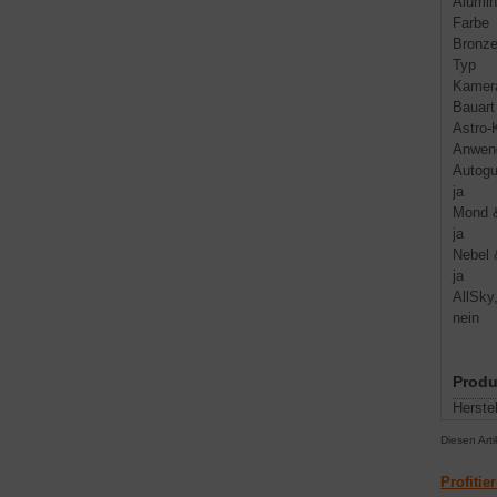
Alumi
Farbe
Bronz
Typ
Kamer
Bauart
Astro
Anwen
Autogu
ja
Mond &
ja
Nebel 
ja
AllSky
nein
Produ
Herstel
Diesen Art
Profitie