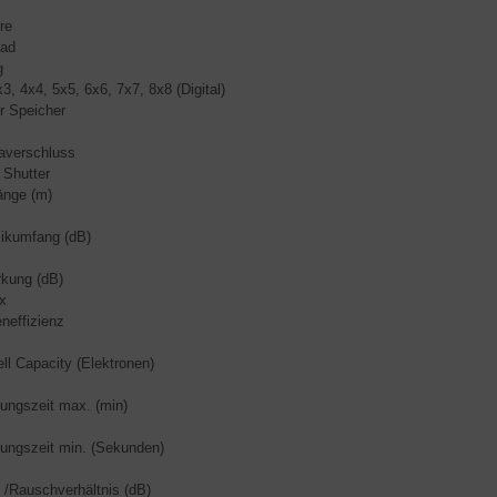
re
oad
g
3, 4x4, 5x5, 6x6, 7x7, 8x8 (Digital)
er Speicher
averschluss
 Shutter
änge (m)
ikumfang (dB)
rkung (dB)
x
neffizienz
ell Capacity (Elektronen)
tungszeit max. (min)
tungszeit min. (Sekunden)
- /Rauschverhältnis (dB)