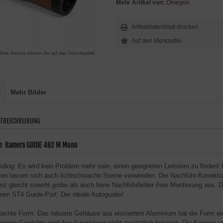
Mehr Artikel von:
Omegon
Artikeldatenblatt drucken
ßere Ansicht klicken Sie auf das Vorschaubild
s
Mehr Bilder
TBESCHREIBUNG
 Kamera GUIDE 462 M Mono
iding: Es wird kein Problem mehr sein, einen geeigneten Leitstern zu finde
en lassen sich auch lichtschwache Sterne verwenden. Die Nachführ-Korrektur
nz gleicht sowohl grobe als auch feine Nachführfehler ihrer Montierung aus. 
inen ST4 Guide-Port: Der ideale Autoguider!
achte Form: Das robuste Gehäuse aus eloxiertem Aluminium hat die Form ein
ringen Gewichts wird ihre Ausrüstung nicht zusätzlich belastet. Die Kamera 