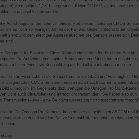
Adapter) ein reguläres 1,25“ Filtergewinde. Kleine CCTV-Objektive sowie eine
roblemlos angeschlossen werden.
ky-Astrofotografie: Die hohe Empfindlichkeit dieses modernen CMOS Sensors
her, als es noch vor wenigen Jahren der Fall war. Diese lichtschwachen Objek
neffizienz und dem niedrigen Ausleserauschen des Sensors lassen sich Details
en sind.
en-Fotografie für Einsteiger: Diese Kamera eignet sich für die ersten Schrit
otografie. Die Aufnahme von Jupiter, Saturn oder von Mondkratern erlaubt es
milie zu teilen. Eine Live-Beobachtung am Bildschirm ist ebenso möglich.
ission: Ein Filter schützt die Sensorkammer vor Staub und Feuchtigkeit. Di
ilter ausgestattet. CMOS Sensoren messen sonst auch das einfallende Infrar
en Bild unmöglich. Im Gegensatz dazu verfügen die Omegon Pro Mono-Kameras
ren Licht auch Ultraviolett- und Infrarotlicht transmittiert. Sie haben also du
ie Transmissionskurve - eine Grundvoraussetzung für fortgeschrittene fotogr
ibilität: Die Omegon Pro Kameras können über die geläufigen ASCOM und IND
mesoftware gesteuert werden. Native Kompatibilität mit einer wachsenden Z
t ebenso.
umfang: