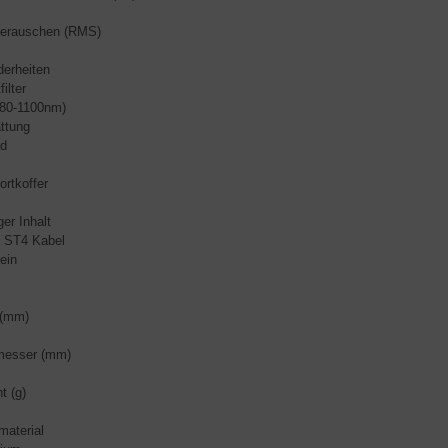
serauschen (RMS)
erheiten
filter
380-1100nm)
ttung
ad
ortkoffer
er Inhalt
 ST4 Kabel
ein
E
 (mm)
messer (mm)
t (g)
aterial