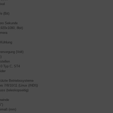
xel
fe (Bit)
 pro Sekunde
920x1080, 8bit)
amera
 Kühlung
ersorgung (Volt)
)
stellen
0 Typ C, ST4
ider
tützte Betriebssysteme
s 7/8/10/11 (Linux (INDI))
uss (teleskopseitig)
gewinde
5")
gemaß (mm)