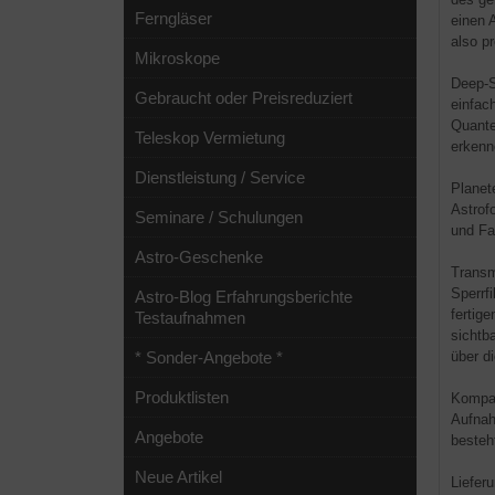
Ferngläser
einen 
also p
Mikroskope
Deep-S
Gebraucht oder Preisreduziert
einfac
Quante
Teleskop Vermietung
erkenn
Dienstleistung / Service
Planet
Astrof
Seminare / Schulungen
und Fa
Astro-Geschenke
Transm
Sperrf
Astro-Blog Erfahrungsberichte
fertig
Testaufnahmen
sichtba
über d
* Sonder-Angebote *
Produktlisten
Kompat
Aufnah
Angebote
besteh
Neue Artikel
Liefer