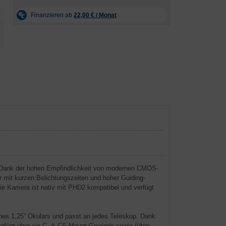
n! Dank der hohen Empfindlichkeit von modernen CMOS-
 mit kurzen Belichtungszeiten und hoher Guiding-
Die Kamera ist nativ mit PHD2 kompatibel und verfügt
es 1,25“ Okulars und passt an jedes Teleskop. Dank
verfügt über ein C- & CS-Mount Gewinde sowie (über