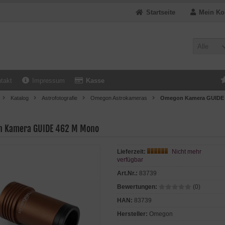
Startseite
Mein Ko
Alle
takt
Impressum
Kasse
Katalog
Astrofotografie
Omegon Astrokameras
Omegon Kamera GUIDE 
 Kamera GUIDE 462 M Mono
Lieferzeit:
Nicht mehr
verfügbar
Art.Nr.:
83739
Bewertungen:
(0)
HAN:
83739
Hersteller:
Omegon