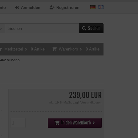
nto
Anmelden
Registrieren
Suchen
Merkzettel
0
Artikel
Warenkorb
0
Artikel
462 M Mono
239,00 EUR
inkl. 19 % MwSt. zzgl.
Versandkosten
In den Warenkorb