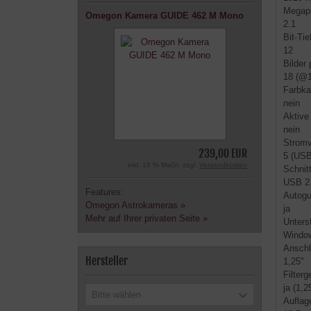
Megapi
Omegon Kamera GUIDE 462 M Mono
2.1
Bit-Tie
12
Bilder
18 (@1
Farbk
nein
Aktive
nein
Stromv
239,00 EUR
5 (USB
inkl. 19 % MwSt. zzgl.
Versandkosten
Schnitt
USB 2.
Features:
Autogu
Omegon Astrokameras »
ja
Mehr auf Ihrer privaten Seite »
Unters
Window
Anschl
Hersteller
1,25"
Filter
ja (1,2
Bitte wählen
Aufla