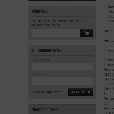
Kam
Schnellkauf
Adapte
USB-
Bitte geben Sie die Artikelnummer aus
ST4-
unserem Katalog ein.
Unser 
Auch a
Willkommen zurück!
Omegon
Techni
E-Mail-Adresse:
Leistu
Sensor
CMOS-
Passwort:
Chipgr
5.6 x 3
Chip-D
Anmelden
Passwort vergessen?
6.4
Pixelg
2.9
Auflös
Zuletzt angesehen
1920 x