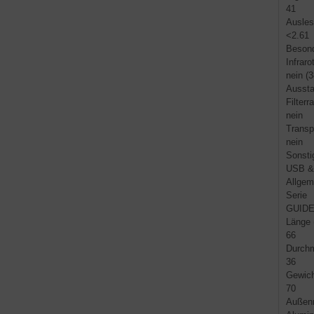
41
Ausle
<2.61
Besond
Infrarot
nein (
Aussta
Filterr
nein
Transp
nein
Sonstig
USB &
Allgem
Serie
GUID
Länge
66
Durch
36
Gewich
70
Außenm