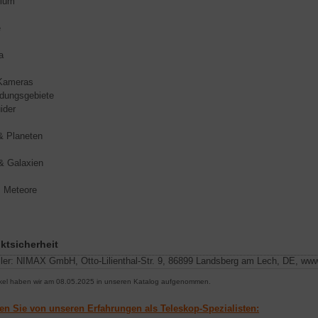
nium
e
a
-Kameras
dungsgebiete
ider
 Planeten
& Galaxien
, Meteore
ktsicherheit
ler:
NIMAX GmbH, Otto-Lilienthal-Str. 9, 86899 Landsberg am Lech, DE, ww
ikel haben wir am 08.05.2025 in unseren Katalog aufgenommen.
ren Sie von unseren Erfahrungen als Teleskop-Spezialisten: