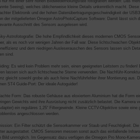
 nur mit einer sehr hohen Bildwiederholungsrate fotografiert werden: Das frie
nnte Seeing), welches üblicherweise kleine Details unkenntlich macht. Diese 
achter Elektronik und der hohen Datenübertragungsgeschwindigkeit der USB3
on der mitgelieferten Omegon AstroPhotoCapture Software: Damit lässt sich die
elevante Ausschnitt des Sensors ausgelesen wird.
ky-Astrofotografie: Die hohe Empfindlichkeit dieses modernen CMOS Sensors
her, als es noch vor wenigen Jahren der Fall war. Diese lichtschwachen Objek
neffizienz und dem niedrigen Ausleserauschen des Sensors lassen sich Details
en sind.
iding: Es wird kein Problem mehr sein, einen geeigneten Leitstern zu finde
en lassen sich auch lichtschwache Sterne verwenden. Die Nachführ-Korrektur
nz gleicht sowohl grobe als auch feine Nachführfehler ihrer Montierung aus. 
inen ST4 Guide-Port: Der ideale Autoguider!
achte Form: Das robuste Gehäuse aus eloxiertem Aluminium hat die Form ein
ringen Gewichts wird ihre Ausrüstung nicht zusätzlich belastet. Die Kamera 
Adapter) ein reguläres 1,25“ Filtergewinde. Kleine CCTV-Objektive sowie eine
roblemlos angeschlossen werden.
ission: Ein Filter schützt die Sensorkammer vor Staub und Feuchtigkeit. Di
ilter ausgestattet. CMOS Sensoren messen sonst auch das einfallende Infrar
en Bild unmöglich. Im Gegensatz dazu verfügen die Omegon Pro Mono-Kameras