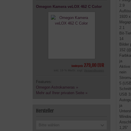
2.9
Omegon Kamera veLOX 462 C Color
Auflös
1920 x
Megapi
2.1
Bit-Tie
14
Bilder
152 (@
Farbk
ja
279,00 EUR
Sonderpreis
Aktive
inkl. 19 % MwSt. zzgl.
Versandkosten
nein
Stromv
Features:
5 (USB
Omegon Astrokameras »
Schnitt
Mehr auf Ihrer privaten Seite »
USB 3
Autogu
ja
Hersteller
Unters
Window
Anschl
Bitte wählen
1,25"