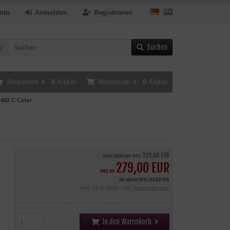
nto
Anmelden
Registrieren
Suchen
Merkzettel
0
Artikel
Warenkorb
0
Artikel
462 C Color
329,00 EUR
Unser bisheriger Preis
279,00 EUR
Jetzt nur
Sie sparen 15% / 50,00 EUR
inkl. 19 % MwSt. zzgl.
Versandkosten
In den Warenkorb