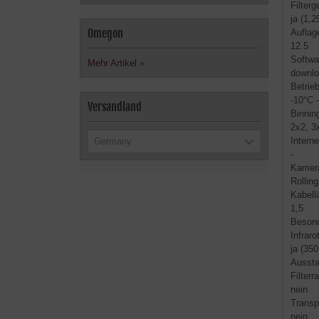
Filter
ja (1,2
Omegon
Aufla
12.5
Softwa
Mehr Artikel
»
downl
Betrie
-10°C 
Versandland
Binnin
2x2, 3x
Intern
Germany
-
Kamer
Rolling
Kabell
1,5
Besond
Infrarot
ja (35
Aussta
Filterr
nein
Transp
nein