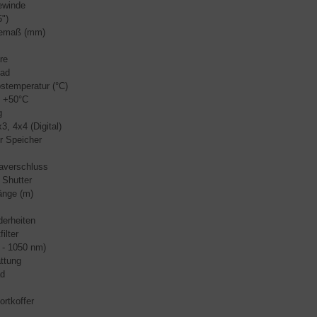
gewinde
5")
gemaß (mm)
re
oad
bstemperatur (°C)
- +50°C
g
3, 4x4 (Digital)
er Speicher
averschluss
 Shutter
änge (m)
erheiten
filter
0 - 1050 nm)
ttung
ad
ortkoffer