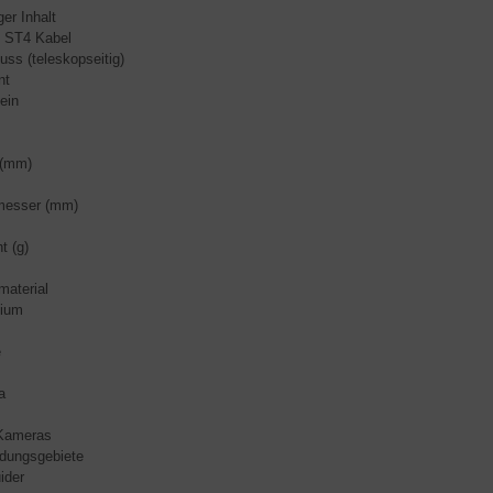
er Inhalt
 ST4 Kabel
uss (teleskopseitig)
nt
ein
 (mm)
messer (mm)
t (g)
aterial
nium
e
a
-Kameras
dungsgebiete
ider