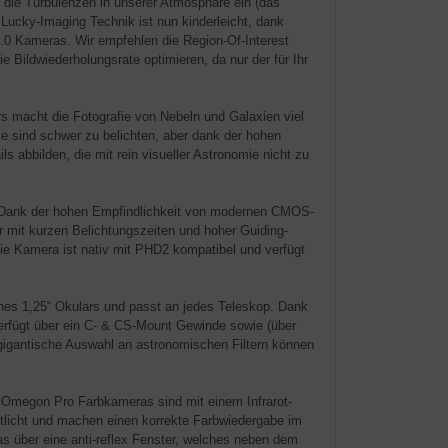
rt die Turbulenzen in unserer Atmosphäre ein (das
Lucky-Imaging Technik ist nun kinderleicht, dank
.0 Kameras. Wir empfehlen die Region-Of-Interest
 Bildwiederholungsrate optimieren, da nur der für Ihr
 macht die Fotografie von Nebeln und Galaxien viel
te sind schwer zu belichten, aber dank der hohen
 abbilden, die mit rein visueller Astronomie nicht zu
n! Dank der hohen Empfindlichkeit von modernen CMOS-
 mit kurzen Belichtungszeiten und hoher Guiding-
Die Kamera ist nativ mit PHD2 kompatibel und verfügt
es 1,25“ Okulars und passt an jedes Teleskop. Dank
verfügt über ein C- & CS-Mount Gewinde sowie (über
 gigantische Auswahl an astronomischen Filtern können
e Omegon Pro Farbkameras sind mit einem Infrarot-
otlicht und machen einen korrekte Farbwiedergabe im
 über eine anti-reflex Fenster, welches neben dem