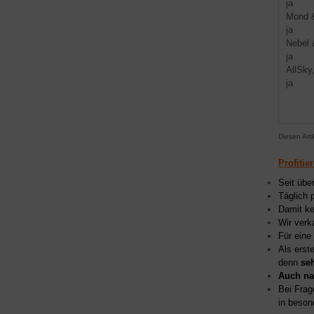
ja
Mond &
ja
Nebel 
ja
AllSky
ja
Diesen Art
Profitie
Seit übe
Täglich 
Damit ke
Wir verk
Für eine
Als erst
denn
se
Auch na
Bei Frag
in beson