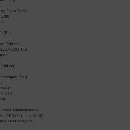
ung Foto (Pixel)
 1080
xel
fe (Bit)
 pro Sekunde
1920x1080, 8bit)
amera
 Kühlung
ersorgung (Volt)
)
stellen
.0, ST4
ider
tützte Betriebssysteme
s 7/8/10/11 (Linux (INDI))
uss (teleskopseitig)