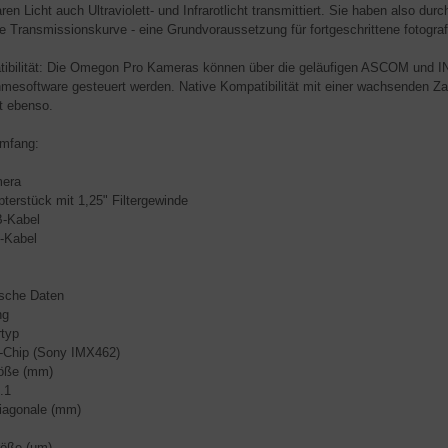
ren Licht auch Ultraviolett- und Infrarotlicht transmittiert. Sie haben also du
ie Transmissionskurve - eine Grundvoraussetzung für fortgeschrittene fotogr
ibilität: Die Omegon Pro Kameras können über die geläufigen ASCOM und IND
mesoftware gesteuert werden. Native Kompatibilität mit einer wachsenden Z
t ebenso.
umfang:
era
rstück mit 1,25" Filtergewinde
Kabel
Kabel
sche Daten
ng
typ
Chip (Sony IMX462)
öße (mm)
.1
iagonale (mm)
röße (µm)