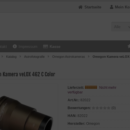
Startseite
Mein Ko
Alle
takt
Impressum
Kasse
Katalog
Astrofotografie
Omegon Astrokameras
Omegon Kamera veLOX 
 Kamera veLOX 462 C Color
Lieferzeit:
Nicht mehr
verfügbar
Art.Nr.:
82022
Bewertungen:
(0)
HAN:
82022
Hersteller:
Omegon