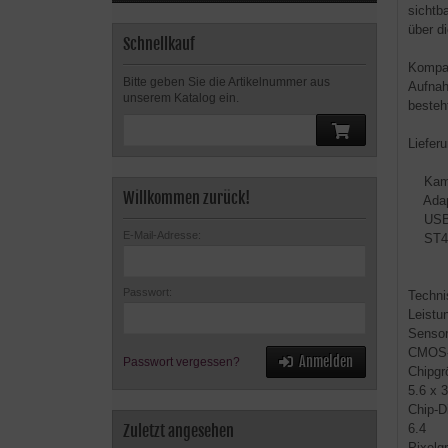
sichtba
über d
Schnellkauf
Kompat
Bitte geben Sie die Artikelnummer aus
Aufnah
unserem Katalog ein.
besteh
Liefer
Kam
Willkommen zurück!
Adapte
USB-
E-Mail-Adresse:
ST4-
Passwort:
Techni
Leistu
Sensor
CMOS-
Anmelden
Passwort vergessen?
Chipgr
5.6 x 3
Chip-D
Zuletzt angesehen
6.4
Pixelg