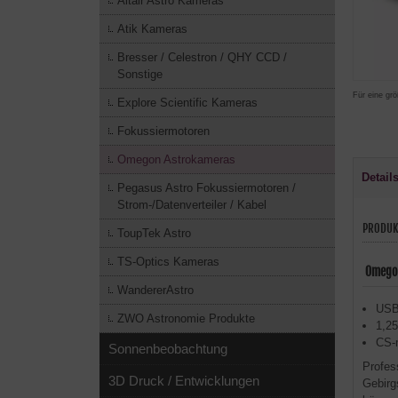
Altair Astro Kameras
Atik Kameras
Bresser / Celestron / QHY CCD /
Sonstige
Für eine grö
Explore Scientific Kameras
Fokussiermotoren
Omegon Astrokameras
Detail
Pegasus Astro Fokussiermotoren /
Strom-/Datenverteiler / Kabel
PRODUK
ToupTek Astro
TS-Optics Kameras
Omegon
WandererAstro
USB 
ZWO Astronomie Produkte
1,2
CS-
Sonnenbeobachtung
Profes
3D Druck / Entwicklungen
Gebirg