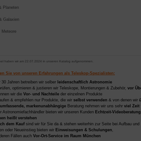
 Planeten
& Galaxien
, Meteore
ikel haben wir am 22.07.2024 in unseren Katalog aufgenommen.
ren Sie von unseren Erfahrungen als Teleskop-Spezialisten:
r 30 Jahren betreiben wir selber
leidenschaftlich Astronomie
prüfen, optimieren & justieren wir Teleskope, Montierungen & Zubehör,
vor Üb
nnen wir die
Vor- und Nachteile
der einzelnen Produkte
aufen & empfehlen nur Produkte, die wir
selbst verwenden
& von denen wir
umfassende, markenunabhängige
Beratung nehmen wir uns sehr
viel Zeit
er Astronomiefachhändler bieten wir unseren Kunden
Echtzeit-Videoberatung
hen heißt verstehen
ch dem Kauf
sind wir für Sie da & stehen weiterhin zur Seite bei Aufbau un
en oder Neueinstieg bieten wir
Einweisungen & Schulungen
,
deren Fällen auch
Vor-Ort-Service im Raum München