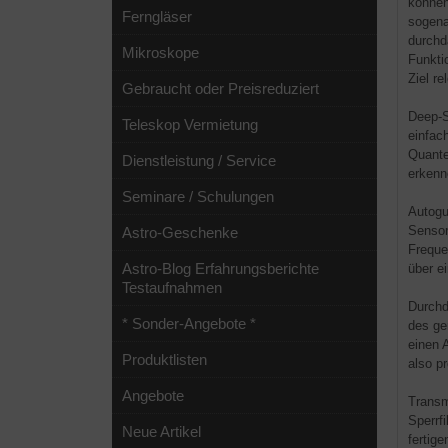
können
Ferngläser
sogena
durchd
Mikroskope
Funkti
Ziel r
Gebraucht oder Preisreduziert
Deep-S
Teleskop Vermietung
einfac
Quante
Dienstleistung / Service
erkenn
Seminare / Schulungen
Autogu
Sensor
Astro-Geschenke
Freque
Astro-Blog Erfahrungsberichte
über e
Testaufnahmen
Durchd
* Sonder-Angebote *
des ge
einen 
Produktlisten
also p
Angebote
Transm
Sperrf
Neue Artikel
fertig