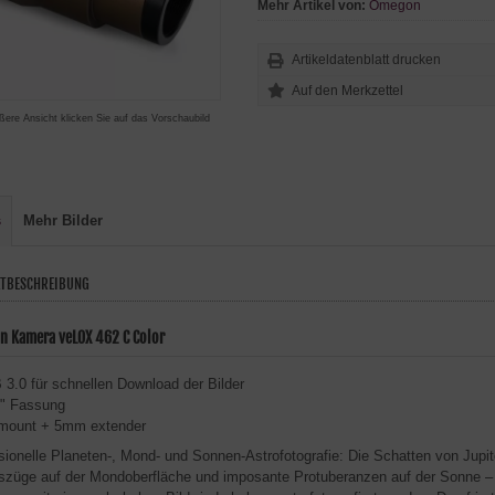
Mehr Artikel von:
Omegon
Artikeldatenblatt drucken
ßere Ansicht klicken Sie auf das Vorschaubild
s
Mehr Bilder
TBESCHREIBUNG
 Kamera veLOX 462 C Color
3.0 für schnellen Download der Bilder
5" Fassung
mount + 5mm extender
sionelle Planeten-, Mond- und Sonnen-Astrofotografie: Die Schatten von Jupite
szüge auf der Mondoberfläche und imposante Protuberanzen auf der Sonne –