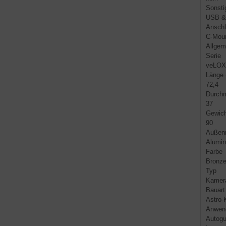
Sonstig
USB &
Anschl
C-Mou
Allgem
Serie
veLOX
Länge
72,4
Durch
37
Gewich
90
Außenm
Alumi
Farbe
Bronz
Typ
Kamer
Bauart
Astro
Anwen
Autogu