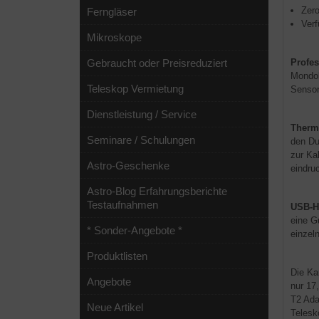
Zero
Ferngläser
Verf
Mikroskope
Profes
Gebraucht oder Preisreduziert
Mondob
Teleskop Vermietung
Senso
Dienstleistung / Service
Therm
Seminare / Schulungen
den Du
zur Ka
Astro-Geschenke
eindru
Astro-Blog Erfahrungsberichte
Testaufnahmen
USB-H
eine G
* Sonder-Angebote *
einzel
Produktlisten
Die Ka
Angebote
nur 17
T2 Ada
Neue Artikel
Telesk