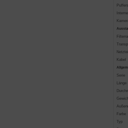
Puffer
Intern
Kamer
Aussta
Filterr
Transp
Netztei
Kabel
Allgem
Serie
Länge
Durch
Gewich
Außenm
Farbe
Typ