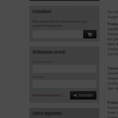
Schnellkauf
Der mi
Sorge
Bitte geben Sie die Artikelnummer aus
Profes
unserem Katalog ein.
detail
Sonnen
ein (d
dank d
Funkti
Willkommen zurück!
Ziel r
E-Mail-Adresse:
Trans
Sperrf
Passwort:
fertig
sichtba
über d
Anmelden
Passwort vergessen?
Prakt
Kamera
Ihnen 
Zuletzt angesehen
Schrit