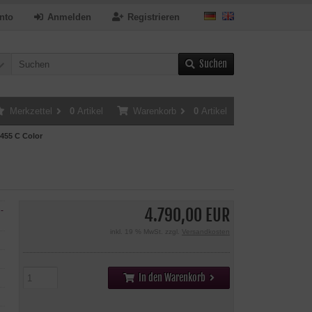
nto
Anmelden
Registrieren
Suchen
Merkzettel
0
Artikel
Warenkorb
0
Artikel
55 C Color
4.790,00 EUR
-
inkl. 19 % MwSt. zzgl.
Versandkosten
In den Warenkorb