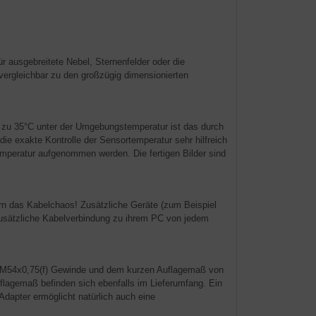
für ausgebreitete Nebel, Sternenfelder oder die
ergleichbar zu den großzügig dimensionierten
s zu 35°C unter der Umgebungstemperatur ist das durch
e exakte Kontrolle der Sensortemperatur sehr hilfreich
Temperatur aufgenommen werden. Die fertigen Bilder sind
rn das Kabelchaos! Zusätzliche Geräte (zum Beispiel
usätzliche Kabelverbindung zu ihrem PC von jedem
em M54x0,75(f) Gewinde und dem kurzen Auflagemaß von
lagemaß befinden sich ebenfalls im Lieferumfang. Ein
Adapter ermöglicht natürlich auch eine