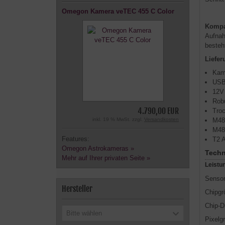
Omegon Kamera veTEC 455 C Color
Kompat
Aufnah
besteh
Liefer
Kam
USB
12V 
Robu
4.790,00 EUR
Troc
M48 
inkl. 19 % MwSt. zzgl.
Versandkosten
M48
Features:
T2 A
Omegon Astrokameras »
Techn
Mehr auf Ihrer privaten Seite »
Leistu
Sensor
Hersteller
Chipgr
Chip-D
Bitte wählen
Pixelg