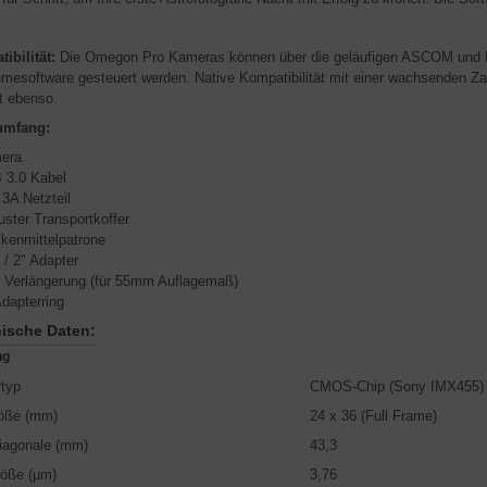
ibilität:
Die Omegon Pro Kameras können über die geläufigen ASCOM und IN
mesoftware gesteuert werden. Native Kompatibilität mit einer wachsenden Z
t ebenso.
umfang:
era
 3.0 Kabel
3A Netzteil
ster Transportkoffer
kenmittelpatrone
/ 2" Adapter
 Verlängerung (für 55mm Auflagemaß)
dapterring
ische Daten:
ng
typ
CMOS-Chip (Sony IMX455)
öße (mm)
24 x 36 (Full Frame)
iagonale (mm)
43,3
röße (µm)
3,76