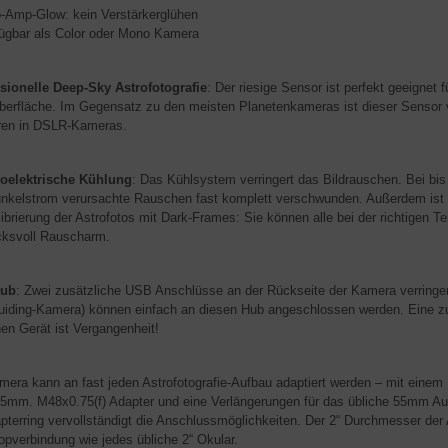
-Amp-Glow: kein Verstärkerglühen
ügbar als Color oder Mono Kamera
sionelle Deep-Sky Astrofotografie
: Der riesige Sensor ist perfekt geeignet 
erfläche. Im Gegensatz zu den meisten Planetenkameras ist dieser Sensor v
ren in DSLR-Kameras.
oelektrische Kühlung
: Das Kühlsystem verringert das Bildrauschen. Bei bi
nkelstrom verursachte Rauschen fast komplett verschwunden. Außerdem ist di
librierung der Astrofotos mit Dark-Frames: Sie können alle bei der richtigen 
cksvoll Rauscharm.
ub
: Zwei zusätzliche USB Anschlüsse an der Rückseite der Kamera verringe
uiding-Kamera) können einfach an diesen Hub angeschlossen werden. Eine z
nen Gerät ist Vergangenheit!
mera kann an fast jeden Astrofotografie-Aufbau adaptiert werden – mit ein
,5mm. M48x0.75(f) Adapter und eine Verlängerungen für das übliche 55mm Auf
pterring vervollständigt die Anschlussmöglichkeiten. Der 2“ Durchmesser der 
opverbindung wie jedes übliche 2“ Okular.