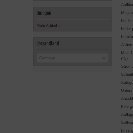
Auflös
Omegon
Megapi
Bit-Tie
Mehr Artikel
»
Bilder
Farbk
Versandland
Aktive
Max. D
Germany
(°C)
Stromv
Schnitt
Autogu
Unters
Anschl
Filter
Aufla
Softwa
Binnin