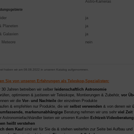
Astro-Kameras
dungsgebiete
ider
ja
 Planeten
ja
& Galaxien
ja
, Meteore
nein
ikel haben wir am 08.08.2022 in unseren Katalog aufgenommen.
ren Sie von unseren Erfahrungen als Teleskop-Spezialisten:
r 30 Jahren betreiben wir selber
leidenschaftlich Astronomie
prüfen, optimieren & justieren wir Teleskope, Montierungen & Zubehör,
vor Üb
nnen wir die
Vor- und Nachteile
der einzelnen Produkte
aufen & empfehlen nur Produkte, die wir
selbst verwenden
& von denen wir
umfassende, markenunabhängige
Beratung nehmen wir uns sehr
viel Zeit
er Astronomiefachhändler bieten wir unseren Kunden
Echtzeit-Videoberatung
hen heißt verstehen
ch dem Kauf
sind wir für Sie da & stehen weiterhin zur Seite bei Aufbau un