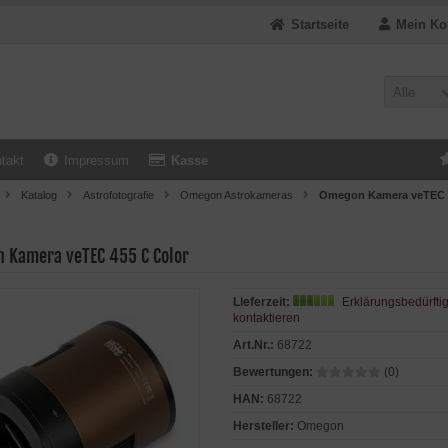
Startseite
Mein Ko
Alle
takt
Impressum
Kasse
Katalog
Astrofotografie
Omegon Astrokameras
Omegon Kamera veTEC 4
 Kamera veTEC 455 C Color
Lieferzeit:
Erklärungsbedürftig
kontaktieren
Art.Nr.:
68722
Bewertungen:
(0)
HAN:
68722
Hersteller:
Omegon