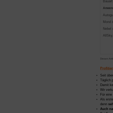
Bauart
Anwen
Autogu
Mond &
Nebel 
AllSky
Diesen Art
Profitie
Seit übe
Täglich 
Damit ke
Wir verk
Für eine
Als erst
denn
se
Auch na