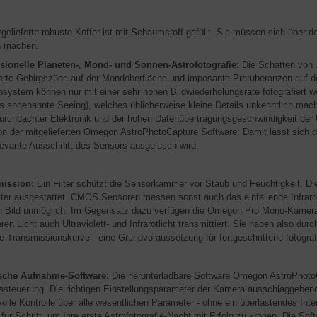
tgelieferte robuste Koffer ist mit Schaumstoff gefüllt. Sie müssen sich über 
n machen.
sionelle Planeten-, Mond- und Sonnen-Astrofotografie
: Die Schatten von 
lierte Gebirgszüge auf der Mondoberfläche und imposante Protuberanzen auf d
system können nur mit einer sehr hohen Bildwiederholungsrate fotografiert we
as sogenannte Seeing), welches üblicherweise kleine Details unkenntlich mach
urchdachter Elektronik und der hohen Datenübertragungsgeschwindigkeit der
on der mitgelieferten Omegon AstroPhotoCapture Software: Damit lässt sich die
elevante Ausschnitt des Sensors ausgelesen wird.
mission:
Ein Filter schützt die Sensorkammer vor Staub und Feuchtigkeit. D
ilter ausgestattet. CMOS Sensoren messen sonst auch das einfallende Infrar
en Bild unmöglich. Im Gegensatz dazu verfügen die Omegon Pro Mono-Kameras
ren Licht auch Ultraviolett- und Infrarotlicht transmittiert. Sie haben also du
ie Transmissionskurve - eine Grundvoraussetzung für fortgeschrittene fotogr
ische Aufnahme-Software:
Die herunterladbare Software Omegon AstroPhotoCa
steuerung. Die richtigen Einstellungsparameter der Kamera ausschlaggebend f
volle Kontrolle über alle wesentlichen Parameter - ohne ein überlastendes Int
t für Schritt, um Ihre erste Astrofotografie-Nacht mit Erfolg zu krönen. Die So