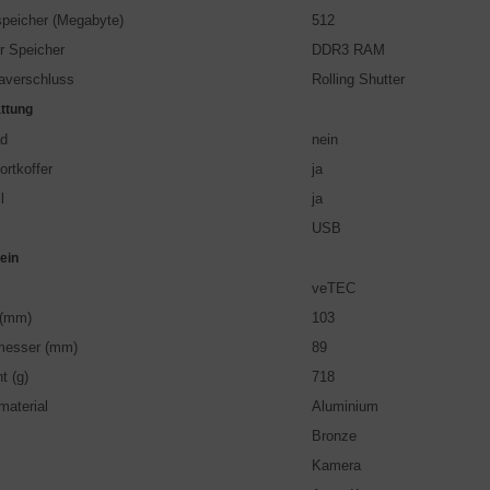
speicher (Megabyte)
512
er Speicher
DDR3 RAM
averschluss
Rolling Shutter
ttung
ad
nein
ortkoffer
ja
l
ja
USB
ein
veTEC
 (mm)
103
messer (mm)
89
t (g)
718
aterial
Aluminium
Bronze
Kamera