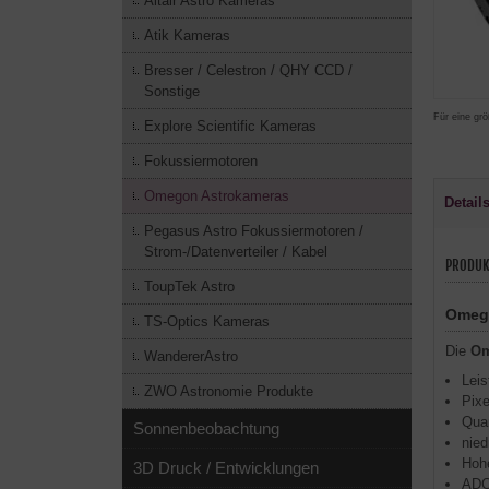
Altair Astro Kameras
Atik Kameras
Bresser / Celestron / QHY CCD /
Sonstige
Für eine grö
Explore Scientific Kameras
Fokussiermotoren
Omegon Astrokameras
Detail
Pegasus Astro Fokussiermotoren /
Strom-/Datenverteiler / Kabel
PRODUK
ToupTek Astro
Omego
TS-Optics Kameras
Die
Om
WandererAstro
Leis
ZWO Astronomie Produkte
Pixe
Qua
Sonnenbeobachtung
nied
Hohe
3D Druck / Entwicklungen
ADC