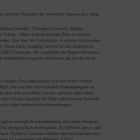
den sicheren Transport der wertvollen Kamera also keine
Jupiters Monden, Teilungen in Saturns Ringen,
er Sonne – Diese beeindruckende Ziele in unseren
rden: Das friert die Turbulenzen in unserer Atmosphäre
t. Diese Lucky-Imaging Technik ist nun kinderleicht,
 USB3.0 Kameras. Wir empfehlen die Region-Of-Interest
 Bildwiederholungsrate optimieren, da nur der für Ihr
ie Omegon Pro Farbkameras sind mit einem Infrarot-
otlicht und machen einen korrekte Farbwiedergabe im
 über eine anti-reflex Fenster, welches neben dem
rch den Einsatz zusätzlicher Filter vollkommene Kontrolle
afische oder fotometrische Anwendungen.
pture ermöglicht unkomplizierte und leicht erlernbare
ür erfolgreiche Astrofotografie. AstroPhotoCapture gibt
erface. Einfache Tutorials erklären den Aufnahmeprozess
ftware ist kompatibel mit Windows 8/10/11.