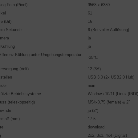
ung Foto (Pixel)
9568 x 6380
xel
61
fe (Bit)
16
 pro Sekunde
6 (Bei voller Auflösung)
amera
ja
 Kühlung
ja
ifferenz Kühlung unter Umgebungstemperatur
-35°C
ersorgung (Volt)
12 (3A)
stellen
USB 3.0 (2x USB2.0 Hub)
ider
nein
tützte Betriebssysteme
Windows 10/11 (Linux (INDI)
uss (teleskopseitig)
M54x0,75 (female) & 2"
gewinde
ja (2")
gemaß (mm)
17.5
re
download
g
2x2, 3x3, 4x4 (Digital)