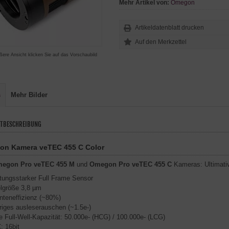
Mehr Artikel von:
Omegon
Artikeldatenblatt drucken
ßere Ansicht klicken Sie auf das Vorschaubild
s
Mehr Bilder
TBESCHREIBUNG
n Kamera veTEC 455 C Color
egon Pro veTEC 455 M
und
Omegon Pro veTEC 455 C
Kameras: Ultimativ
tungsstarker Full Frame Sensor
lgröße 3,8 µm
nteneffizienz (~80%)
riges ausleserauschen (~1.5e-)
 Full-Well-Kapazität: 50.000e- (HCG) / 100.000e- (LCG)
: 16bit