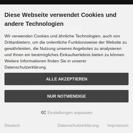
Zahlungsmethoden
Diese Webseite verwendet Cookies und
andere Technologien
Wir verwenden Cookies und ähnliche Technologien, auch von
Drittanbietern, um die ordentliche Funktionsweise der Website zu
gewährleisten, die Nutzung unseres Angebotes zu analysieren
und Ihnen ein bestmögliches Einkaufserlebnis bieten zu können.
Weitere Informationen finden Sie in unserer
Datenschutzerklärung.
ALLE AKZEPTIEREN
Die Box kann unter tpl_modified/boxes/box_miscellaneous.html verändert werden. Die
NUR NOTWENDIGE
Sprachvariablen befinden sich in der Datei tpl_modified/lang/german/lang_german.custom.
Einstellungen anpassen
Teleskop-Spezialisten © 2026 | Template © 2009-2026 by
mod
ified eCommerce Shopsoftware
Deutsch
Datenschutzerklärung
Impressum
mod
ified eCommerce Shopsoftware © 2009-2026