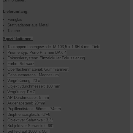
zu montieren.
Lieferumfang:
Fernglas
Stativadapter aus Metall
Tasche
Spezifikationen:
Taukappen-Innengewinde: M 103,5 x 1-6H,4 mm Tiefe
Prismentyp: Porro Prismen BAK 4
Fokussiersystem: Einzelokular Fokussierung
Farbe: Schwarz
Oberflächenmaterial: Gummiarmiert
Gehäusematerial: Magnesium
Vergrößerung: 20 x
Objektivdurchmesser: 100 mm
Vergütung: FMC
AP-Durchmesser: 5 mm
Augenabstand: 20mm
Pupillendistanz: 56mm - 74mm
Dioptrienausgleich: -8/+8
Objektiver Sehwinkel: 3.3°
Subjektiver Sehwinkel: 66°
Sehfeld auf 1000m: 58m