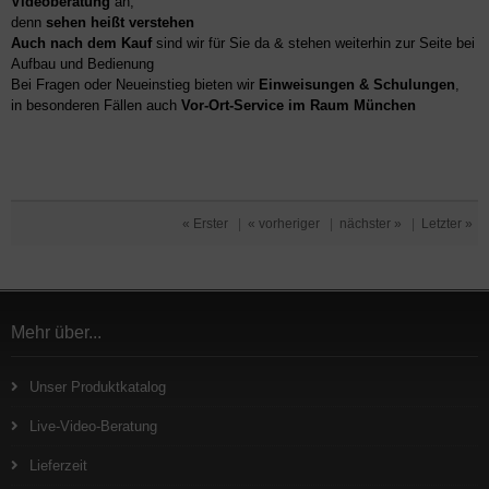
Videoberatung
an,
denn
sehen heißt verstehen
Auch nach dem Kauf
sind wir für Sie da & stehen weiterhin zur Seite bei
Aufbau und Bedienung
Bei Fragen oder Neueinstieg bieten wir
Einweisungen & Schulungen
,
in besonderen Fällen auch
Vor-Ort-Service im Raum München
« Erster
|
« vorheriger
|
nächster »
|
Letzter »
Mehr über...
Unser Produktkatalog
Live-Video-Beratung
Lieferzeit