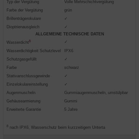
Typ der Vergütung
Volle Mehrschichtvergütung
Farbe der Vergütung
grün
Brillenträgerokulare
✓
Dioptrienausgleich
✓
ALLGEMEINE TECHNISCHE DATEN
8
✓
Wasserdicht
Wasserdichtigkeit Schutzlevel
IPX6
Schutzgasgefüllt
✓
Farbe
schwarz
Stativanschlussgewinde
✓
Einzelokulareinstellung
✓
Augenmuscheln
Gummiaugenmuscheln, umstülpbar
Gehäusearmierung
Gummi
Erweiterte Garantie
5 Jahre
8
nach IPX6, Wasserschutz beim kurzzeitigem Unterta