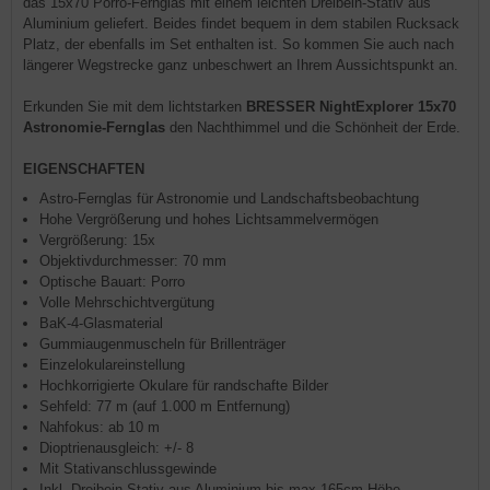
das 15x70 Porro-Fernglas mit einem leichten Dreibein-Stativ aus
Aluminium geliefert. Beides findet bequem in dem stabilen Rucksack
Platz, der ebenfalls im Set enthalten ist. So kommen Sie auch nach
längerer Wegstrecke ganz unbeschwert an Ihrem Aussichtspunkt an.
Erkunden Sie mit dem lichtstarken
BRESSER NightExplorer 15x70
Astronomie-Fernglas
den Nachthimmel und die Schönheit der Erde.
EIGENSCHAFTEN
Astro-Fernglas für Astronomie und Landschaftsbeobachtung
Hohe Vergrößerung und hohes Lichtsammelvermögen
Vergrößerung: 15x
Objektivdurchmesser: 70 mm
Optische Bauart: Porro
Volle Mehrschichtvergütung
BaK-4-Glasmaterial
Gummiaugenmuscheln für Brillenträger
Einzelokulareinstellung
Hochkorrigierte Okulare für randschafte Bilder
Sehfeld: 77 m (auf 1.000 m Entfernung)
Nahfokus: ab 10 m
Dioptrienausgleich: +/- 8
Mit Stativanschlussgewinde
Inkl. Dreibein-Stativ aus Aluminium bis max 165cm Höhe