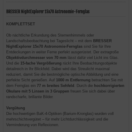
BRESSER NightExplorer 15x70 Astronomie-Fernglas
KOMPLETTSET
Ob nächtliche Erkundung des Sternenhimmels oder
Landschaftsbeobachtung bei Tageslicht – mit dem
BRESSER
NightExplorer 15x70 Astronomie-Fernglas
sind Sie für Ihre
Entdeckungen in weiter Ferne perfekt ausgerüstet. Der extragroße
Objektivdurchmesser von 70 mm
lässt dafür viel Licht ins Glas.
Und die
15-fache Vergrößerung
rückt Ihre Beobachtungsobjekte
detailreich in Ihr Blickfeld. Dabei wird das Streulicht maximal
reduziert, damit Sie die bestmögliche optische Abbildung und eine
perfekte Sicht genießen. Auf
1000 m Entfernung
betrachten Sie mit
dem Fernglas ein
77 m breites Sehfeld
. Durch die
hochkorrigierten
Okulare mit 5 Linsen in 3 Gruppen
freuen Sie sich dabei über
randscharfe, brillante Bilder.
Vergütung
Die hochwertigen BaK-4-Optiken (Barium-Kronglas) wurden voll
mehrschichtvergütet – für mehr Lichtdurchlässigkeit und die
Verminderung von Reflexionen.