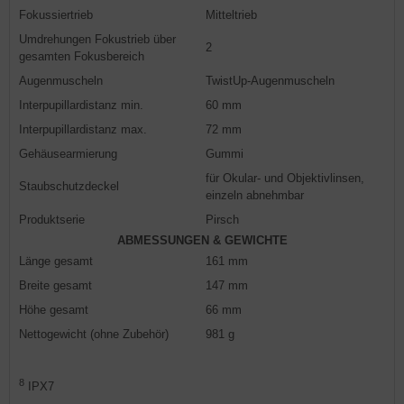
Fokussiertrieb
Mitteltrieb
Umdrehungen Fokustrieb über
2
gesamten Fokusbereich
Augenmuscheln
TwistUp-Augenmuscheln
Interpupillardistanz min.
60 mm
Interpupillardistanz max.
72 mm
Gehäusearmierung
Gummi
für Okular- und Objektivlinsen,
Staubschutzdeckel
einzeln abnehmbar
Produktserie
Pirsch
ABMESSUNGEN & GEWICHTE
Länge gesamt
161 mm
Breite gesamt
147 mm
Höhe gesamt
66 mm
Nettogewicht (ohne Zubehör)
981 g
8
IPX7