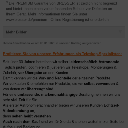
9
Die PREMIUM Garantie von BRESSER ist zeitlich nicht begrenzt
und bietet Ihnen einen vollumfassenden Schutz vor Defekten an
Ihrem Gerät. Mehr Informationen finden Sie unter
www.bresser.de/premium - Online Registrierung ist erforderlich
Mehr Bilder
Diesen Artikel haben wir am 05.01.2023 in unseren Katalog aufgenommen.
Profitieren Sie von unseren Erfahrungen als Teleskop-Spezialisten:
Seit über 30 Jahren betreiben wir selber
leidenschaftlich Astronomie
Täglich prüfen, optimieren & justieren wir Teleskope, Montierungen &
Zubehör,
vor Übergabe
an den Kunden
Damit kennen wir die
Vor- und Nachteile
der einzelnen Produkte
Wir verkaufen & empfehlen nur Produkte, die wir
selbst verwenden
&
von denen wir
überzeugt sind
Für eine
umfassende, markenunabhängige
Beratung nehmen wir uns
sehr
viel Zeit
für Sie
Als erster Astronomiefachhändler bieten wir unseren Kunden
Echtzeit-
Videoberatung
an,
denn
sehen heißt verstehen
Auch nach dem Kauf
sind wir für Sie da & stehen weiterhin zur Seite bei
Aufbau und Bedienung