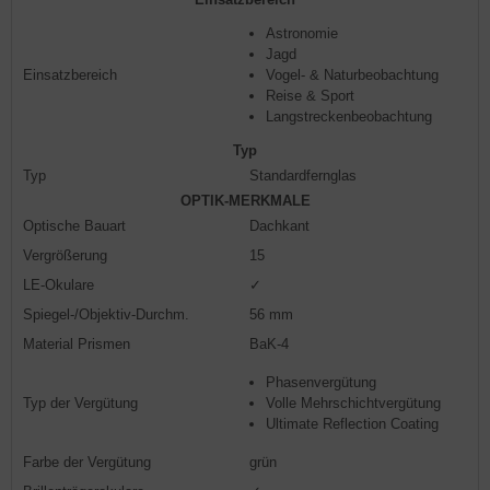
Astronomie
Jagd
Einsatzbereich
Vogel- & Naturbeobachtung
Reise & Sport
Langstreckenbeobachtung
Typ
Typ
Standardfernglas
OPTIK-MERKMALE
Optische Bauart
Dachkant
Vergrößerung
15
LE-Okulare
✓
Spiegel-/Objektiv-Durchm.
56 mm
Material Prismen
BaK-4
Phasenvergütung
Typ der Vergütung
Volle Mehrschichtvergütung
Ultimate Reflection Coating
Farbe der Vergütung
grün