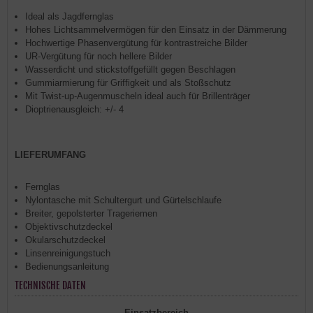
Ideal als Jagdfernglas
Hohes Lichtsammelvermögen für den Einsatz in der Dämmerung
Hochwertige Phasenvergütung für kontrastreiche Bilder
UR-Vergütung für noch hellere Bilder
Wasserdicht und stickstoffgefüllt gegen Beschlagen
Gummiarmierung für Griffigkeit und als Stoßschutz
Mit Twist-up-Augenmuscheln ideal auch für Brillenträger
Dioptrienausgleich: +/- 4
LIEFERUMFANG
Fernglas
Nylontasche mit Schultergurt und Gürtelschlaufe
Breiter, gepolsterter Trageriemen
Objektivschutzdeckel
Okularschutzdeckel
Linsenreinigungstuch
Bedienungsanleitung
TECHNISCHE DATEN
Einsatzbereich