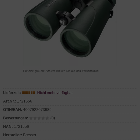
Für eine größere Ansicht klicken Sie auf das Vorschaubild
Lieferzeit:
Nicht mehr verfügbar
Art.Nr.:
1721556
GTIN/EAN:
4007922073989
Bewertungen:
(0)
HAN:
1721556
Hersteller:
Bresser