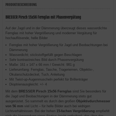
PRODUKTBESCHREIBUNG
BRESSER Pirsch 15x56 Fernglas mit Phasenvergütung
Auf der Jagd und in der Dämmerung überzeugt dieses wasserdichte
Fernglas mit hoher Vergrößerung und moderner Vergütung für
hochauflösende, helle Bilder
Fernglas mit hoher Vergrößerung für Jagd und Beobachtungen bei
Dämmerung
Wasserdicht; stickstoffgefüllt gegen Beschlagen
Sehr kontrastreiches Bild durch Phasenvergütung
Maße: 161 x 147 x 66 mm / Gewicht: 981 g
Lieferumfang: Fernglas, Tasche, Trageriemen, Objektiv-,
Okularschutzdeckel, Tuch, Anleitung
Mit Twist-up-Augenmuscheln perfekt für Brillenträger
Dioptrienausgleicht: +/- 4
Mit dem
BRESSER Pirsch 15x56 Fernglas
sind Sie besonders für
die Jagd und Beobachtungen in der Dämmerung stets gut
ausgerüstet. So sammelt es durch den großen
Objektivdurchmesser
von 56 mm
viel Licht – für helle Bilder auch bei widrigen
Lichtverhältnissen. Bei der hohen
15-fachen Vergrößerung
empfiehlt
sich die Verwendung eines Stativs (nicht enthalten), das über das