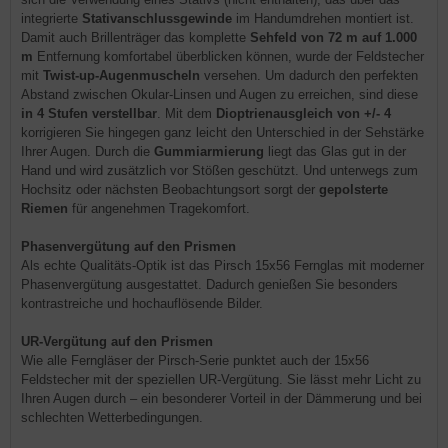
integrierte
Stativanschlussgewinde
im Handumdrehen montiert ist.
Damit auch Brillenträger das komplette
Sehfeld von 72 m auf 1.000
m
Entfernung komfortabel überblicken können, wurde der Feldstecher
mit
Twist-up-Augenmuscheln
versehen. Um dadurch den perfekten
Abstand zwischen Okular-Linsen und Augen zu erreichen, sind diese
in 4 Stufen verstellbar
. Mit dem
Dioptrienausgleich von +/- 4
korrigieren Sie hingegen ganz leicht den Unterschied in der Sehstärke
Ihrer Augen. Durch die
Gummiarmierung
liegt das Glas gut in der
Hand und wird zusätzlich vor Stößen geschützt. Und unterwegs zum
Hochsitz oder nächsten Beobachtungsort sorgt der
gepolsterte
Riemen
für angenehmen Tragekomfort.
Phasenvergütung auf den Prismen
Als echte Qualitäts-Optik ist das Pirsch 15x56 Fernglas mit moderner
Phasenvergütung ausgestattet. Dadurch genießen Sie besonders
kontrastreiche und hochauflösende Bilder.
UR-Vergütung auf den Prismen
Wie alle Ferngläser der Pirsch-Serie punktet auch der 15x56
Feldstecher mit der speziellen UR-Vergütung. Sie lässt mehr Licht zu
Ihren Augen durch – ein besonderer Vorteil in der Dämmerung und bei
schlechten Wetterbedingungen.