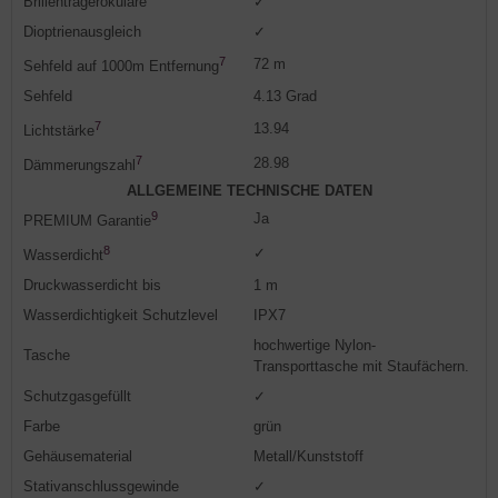
Brillenträgerokulare
✓
Dioptrienausgleich
✓
7
72 m
Sehfeld auf 1000m Entfernung
Sehfeld
4.13 Grad
7
13.94
Lichtstärke
7
28.98
Dämmerungszahl
ALLGEMEINE TECHNISCHE DATEN
9
Ja
PREMIUM Garantie
8
✓
Wasserdicht
Druckwasserdicht bis
1 m
Wasserdichtigkeit Schutzlevel
IPX7
hochwertige Nylon-
Tasche
Transporttasche mit Staufächern.
Schutzgasgefüllt
✓
Farbe
grün
Gehäusematerial
Metall/Kunststoff
Stativanschlussgewinde
✓