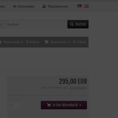
nto
Anmelden
Registrieren
Suchen
Merkzettel
0
Artikel
Warenkorb
0
Artikel
295,00 EUR
inkl. 19 % MwSt. zzgl.
Versandkosten
In den Warenkorb