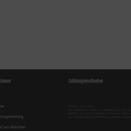
tionen
Zahlungsmethoden
map
Die Box kann unter
tpl_modified/boxes/box_miscellaneous.html ve
werden. Die Sprachvariablen befinden sich in 
nunganleitung
tpl_modified/lang/german/lang_german.custo
erCam München