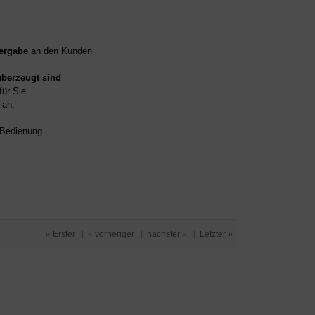
ergabe
an den Kunden
überzeugt sind
für Sie
an,
d Bedienung
« Erster
|
« vorheriger
|
nächster »
|
Letzter »