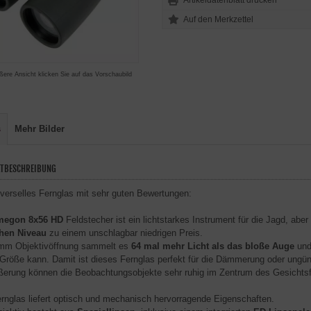
Artikeldatenblatt drucken
ßere Ansicht klicken Sie auf das Vorschaubild
s
Mehr Bilder
TBESCHREIBUNG
iverselles Fernglas mit sehr guten Bewertungen:
egon 8x56 HD
Feldstecher ist ein lichtstarkes Instrument für die Jagd, ab
chen Niveau
zu einem unschlagbar niedrigen Preis.
mm Objektivöffnung sammelt es
64 mal mehr Licht als das bloße Auge
und 
 Größe kann. Damit ist dieses Fernglas perfekt für die Dämmerung oder ungüns
ßerung können die Beobachtungsobjekte sehr ruhig im Zentrum des Gesichtsf
rnglas liefert optisch und mechanisch hervorragende Eigenschaften.