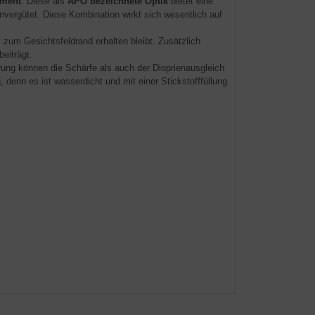
ement
. Diese als
APO bezeichnete Optik
bietet eine
nvergütet. Diese Kombination wirkt sich wesentlich auf
 zum Gesichtsfeldrand erhalten bleibt. Zusätzlich
eiträgt.
rung können die Schärfe als auch der Dioprienausgleich
denn es ist wasserdicht und mit einer Stickstofffüllung