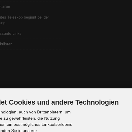
keiten
utes Teleskop beginnt bei der
ung
essante Links
ktlisten
et Cookies und andere Technologien
ologien, auch von Drittanbietern, um
te zu gewährleisten, die Nutzung
en ein bestmögliches Einkaufserlebnis
inden Sie in unserer