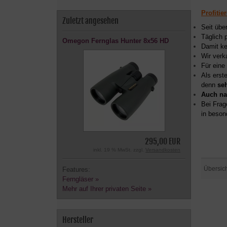
Profitie
Zuletzt angesehen
Seit übe
Täglich 
Omegon Fernglas Hunter 8x56 HD
Damit ke
Wir verk
Für eine
Als erst
denn
se
Auch na
Bei Frag
in beson
295,00 EUR
inkl. 19 % MwSt. zzgl.
Versandkosten
Übersic
Features:
Ferngläser »
Mehr auf Ihrer privaten Seite »
Hersteller