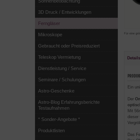
Sonnenbeobachtung
3D Druck / Entwicklungen
Ferngläser
Für eine grö
Mikroskope
Gebraucht oder Preisreduziert
Teleskop Vermietung
Detail
Dienstleistung / Service
PRODUK
Seminare / Schulungen
Ein un
Astro-Geschenke
Der
Om
Astro-Blog Erfahrungsberichte
optis
Testaufnahmen
Mit 56
dieser
* Sonder-Angebote *
Vergrö
Produktlisten
Das Fe