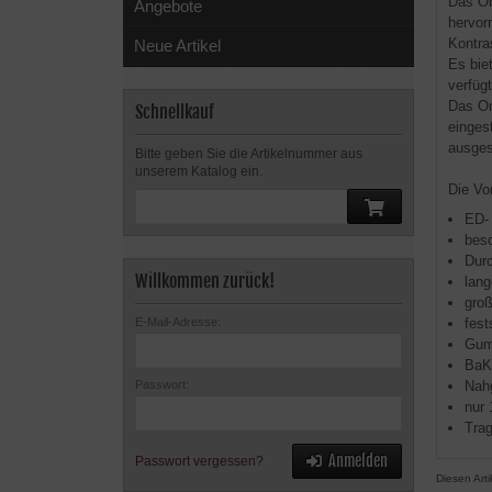
Das Ob
Angebote
hervor
Kontra
Neue Artikel
Es bie
verfüg
Das Om
Schnellkauf
einges
ausges
Bitte geben Sie die Artikelnummer aus
unserem Katalog ein.
Die Vor
ED- 
beso
Durc
Willkommen zurück!
lan
groß
fest
E-Mail-Adresse:
Gumm
BaK
Nah
Passwort:
nur 
Trag
Anmelden
Passwort vergessen?
Diesen Art