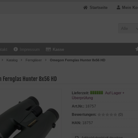
Startseite
Mein Ko
Alle
takt
Impressum
Kasse
Katalog
Ferngläser
Omegon Fernglas Hunter 8x56 HD
 Fernglas Hunter 8x56 HD
Lieferzeit:
Auf Lager +
Überprüfung
Art.Nr.:
18757
Bewertungen:
(0)
HAN:
18757