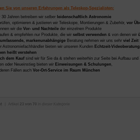
ren Sie von unseren Erfahrungen als Teleskop-Spezialisten:
r 30 Jahren betreiben wir selber
leidenschaftlich Astronomie
prüfen, optimieren & justieren wir Teleskope, Montierungen & Zubehör,
vor Üb
nnen wir die
Vor- und Nachteile
der einzelnen Produkte
aufen & empfehlen nur Produkte, die wir
selbst verwenden
& von denen wir
umfassende, markenunabhängige
Beratung nehmen wir uns sehr
viel Zeit
er Astronomiefachhändler bieten wir unseren Kunden
Echtzeit-Videoberatung
hen heißt verstehen
ch dem Kauf
sind wir für Sie da & stehen weiterhin zur Seite bei Aufbau un
en oder Neueinstieg bieten wir
Einweisungen & Schulungen
,
deren Fällen auch
Vor-Ort-Service im Raum München
ht
| Artikel
23 von 70
in dieser Kategorie