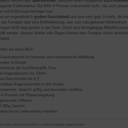
jektiv besteht aus
Speziallinsen
, inklusive einem integrierten
ED-Linsenel
ragende Farbkorrektur. Die BAK-4 Prismen sind sowohl multi-, als auch phase
st und Auflösungsvermögen aus.
tet ein ungewöhnlich
großes Gesichtsfeld
und eine sehr gute Schärfe, die bis
t das Fernglas über eine Bildfeldebnung, was zum naturgetreuen Bildeindruck b
egon 8x56 liegt perfekt in der Hand. Durch eine leichtgängige Mittelfokussie
tellt werden. Nasses Wetter oder Regen können dem Fernglas nichts anhaben, 
tattet.
teile auf einen Blick:
Linsenelement für farbreine und kontrastreiche Abbildung
nders lichtstark
hmesser der Austrittspupille 7mm
ger Augenabstand von 23mm
es Gesichtsfeld mit 6,1°
stellbare Augenmuscheln in drei Stufen
iarmiert, dadurch griffig und besonders stoßfest
-4 Prismen mit Phasenvergütung
grenze bei 3 Metern
1.085g Gewicht
etasche im Lieferumfang enthalten
ikel haben wir am 25.04.2017 in unseren Katalog aufgenommen.