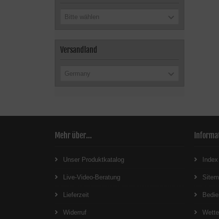
Bitte wählen
Versandland
Germany
Mehr über...
Informa
Unser Produktkatalog
Index
Live-Video-Beratung
Site
Lieferzeit
Bedie
Widerruf
Wett