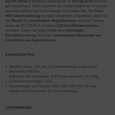
Das BT-126SS-A
Binokular-Teleskop-Set ist
19,4 kg leicht
und noch
gut transportabel. Dabei erleichtert der Metalltragegriff den Transport
und sorgt während der Stativmontage für sicheren Halt. Die
Vixen
HF2 Gabelmontierung
ist stabil und einfach zu bedienen. Damit Sie
die
Okulare
für
verschiedene Vergrößerungen
wechseln können,
wurde das BT 126SS-A mit einem
1,25-Zoll-Okularanschluss
versehen. Zudem hat jedes Okular eine
individuelle
Einzelfokussierung
und einen
unabhängigen Okularteller zur
Einstellung des Augenabstands.
EIGENSCHAFTEN
Objektiv-Linsen: 126 mm, 2-Linsen-Achromat, multi-coated
Brennweite: 625 mm
Auflösung und Grenzgröße: 0,93 Bogensekunden; 12,3 Mag
Lichtsammelvermögen: 324x
Abmessungen und Gewicht: 630 x 360 x 200 mm; 19,4 kg
Adapter und Anschlüsse: 31,7-mm-Klemmung
LIEFERUMFANG