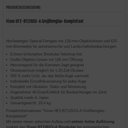
PRODUKTBESCHREIBUNG
Vixen HF2-BT126SS-A Großfernglas-Komplettset
Hochwertiges Spezial-Fernglas mit 126-mm-Objektivlinsen und 625-
mm-Brennweite für astronomische und Landschaftsbeobachtungen
Extrem lichtstarkes Binokular-Teleskop-Set
Große Objektiv-Linsen mit 126 mm Öffnung
Hervorragend für die Kometen-Jagd geeignet
Okularwechsel möglich für 1.25-Zoll-Okulare
300 % mehr Licht, als das bloße Auge sammelt
Individuelle Einzelfokussierung für jedes Auge
Komplett mit Okularen, Stativ und Montierung
Angenehmer 45-Grad-Einblick für Beobachtungen im Zenit
Qualität made in Japan
Gesamtgewicht: 19,4 kg
Produktinformationen "Vixen HF2-BT126SS-A Großfernglas-
Komplettset"
Mit einem neuen optischen Aufbau und
extrem hoher Auflösung
punktet das
Vixen BT126SS-A Binokular
bei astronomischen