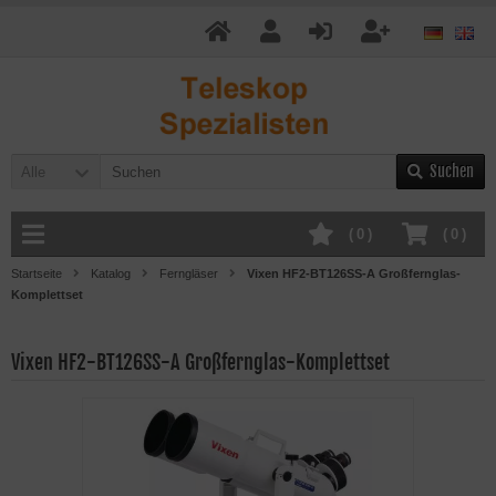
Suchen
Alle
(
0
)
(
0
)
Startseite
Katalog
Ferngläser
Vixen HF2-BT126SS-A Großfernglas-
Komplettset
Vixen HF2-BT126SS-A Großfernglas-Komplettset