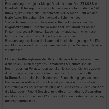
Beobachtungen mit jeder Menge Detailreichtum. Das
BT126SS-A
Binokular-Teleskop
zeichnet sich durch zwei
achromatische 126-
mm-Objektivlinsen
aus und sammelt
300 % mehr Licht
als das
bloße Auge. Betrachten Sie nachts die Schönheit des
Sternenhimmels und am Tage weit entfernte Objekte in der Natur.
Kugelsternhaufen
, leuchtende
Gasnebel
, der
Mond
mit seinen
Kratern und sogar
Planeten
lassen sich wunderbar in einer klaren
Nacht beobachten. Auch alle anderen weit entfernten
Beobachtungsobjekte in der Natur und Landschaft, ja sogar Schiffe
und Flugzeuge sind durch das Fernglas auf große Distanzen detailliert
zu erkennen.
Mit den
Großferngläsern der Vixen BT-Serie
holen Sie alles ganz
dicht heran. Durch die großen
lichtstarken Objektive
und die
hochmodernen Vergütungen
auf allen Linsenoberflächen erzeugen
diese Ferngläser auch in der Nacht und bei Dämmerung
helle und
brillante Bilder
, die einen besonderen Beobachtungsgenuss bieten.
Der bequeme
45-Grad-Einblick
ermöglicht eine ermüdungsfreie
Benutzung auch bei starker Neigung des Fernglases. Zudem reduziert
die Magnesium-Fluorid-Beschichtung
die chromatische Aberration
und die große Öffnung von 126 mm sorgt für ein
gestochen scharfes,
kontrastreiches Bild
.