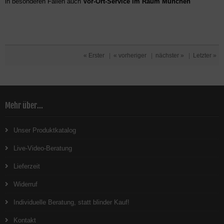
in besonderen Fällen auch
Vor-Ort-Service im Raum München
« Erster
|
« vorheriger
|
nächster »
|
Letzter »
Mehr über...
Unser Produktkatalog
Live-Video-Beratung
Lieferzeit
Widerruf
Individuelle Beratung, statt blinder Kauf!
Kontakt