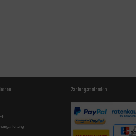
tionen
Zahlungsmethoden
map
nunganleitung