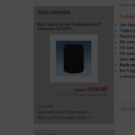
Diesen Art
Zuletzt angesehen
Profitie
Neu: Astrozap Alu Taukappe für 8"
Seit übe
Celestron SC/CPC
Täglich 
Damit ke
Wir verk
Für eine
Als erst
denn
se
Auch na
Bei Frag
in beson
175,00 EUR
Sonderpreis
inkl. 19 % MwSt. zzgl.
Versandkosten
Features:
Übersic
Gebraucht oder Preisreduziert »
Mehr auf Ihrer privaten Seite »