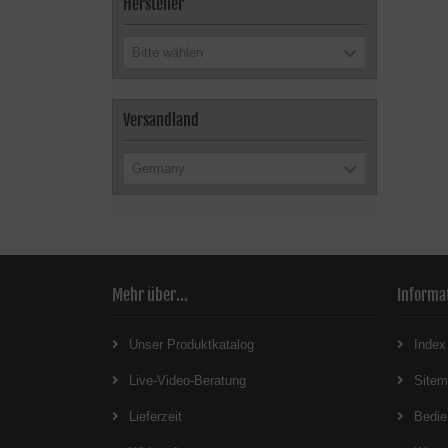
Hersteller
Bitte wählen
Versandland
Germany
Mehr über...
Informa
Unser Produktkatalog
Index
Live-Video-Beratung
Site
Lieferzeit
Bedie