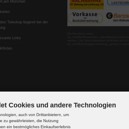
erCam München
keiten
utes Teleskop beginnt bei der
ung
Die Box kann unter
tpl_modified/boxes/box_miscellaneous.html ve
essante Links
werden. Die Sprachvariablen befinden sich in 
tpl_modified/lang/german/lang_german.custo
ktlisten
et Cookies und andere Technologien
ologien, auch von Drittanbietern, um
te zu gewährleisten, die Nutzung
en ein bestmögliches Einkaufserlebnis