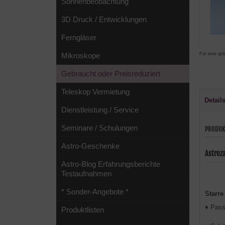
Sonnenbeobachtung
3D Druck / Entwicklungen
Ferngläser
Für eine grö
Mikroskope
Gebraucht oder Preisreduziert
Teleskop Vermietung
Detail
Dienstleistung / Service
Seminare / Schulungen
PRODUK
Astro-Geschenke
Astroza
Astro-Blog Erfahrungsberichte
Testaufnahmen
* Sonder-Angebote *
Starre
♦ Pass
Produktlisten