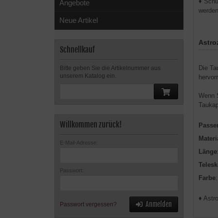
♦ Schü
Angebote
werden
Neue Artikel
Astro
Schnellkauf
Die Ta
Bitte geben Sie die Artikelnummer aus
unserem Katalog ein.
hervor
Wenn S
Taukap
Willkommen zurück!
Passe
Materi
E-Mail-Adresse:
Länge
Teles
Passwort:
Farbe
:
♦ Astr
Anmelden
Passwort vergessen?