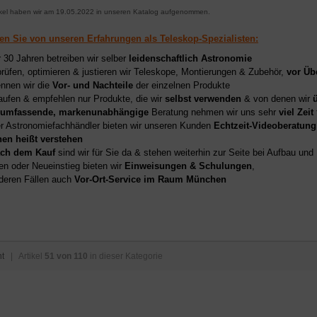
ikel haben wir am 19.05.2022 in unseren Katalog aufgenommen.
ren Sie von unseren Erfahrungen als Teleskop-Spezialisten:
r 30 Jahren betreiben wir selber
leidenschaftlich Astronomie
prüfen, optimieren & justieren wir Teleskope, Montierungen & Zubehör,
vor Üb
nnen wir die
Vor- und Nachteile
der einzelnen Produkte
aufen & empfehlen nur Produkte, die wir
selbst verwenden
& von denen wir
umfassende, markenunabhängige
Beratung nehmen wir uns sehr
viel Zeit
er Astronomiefachhändler bieten wir unseren Kunden
Echtzeit-Videoberatung
hen heißt verstehen
ch dem Kauf
sind wir für Sie da & stehen weiterhin zur Seite bei Aufbau un
en oder Neueinstieg bieten wir
Einweisungen & Schulungen
,
deren Fällen auch
Vor-Ort-Service im Raum München
ht
| Artikel
51 von 110
in dieser Kategorie