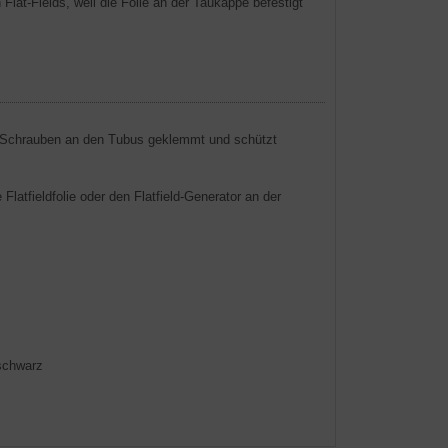
Flat-Fields, weil die Folie an der Taukappe befestigt
t Schrauben an den Tubus geklemmt und schützt
latfieldfolie oder den Flatfield-Generator an der
schwarz