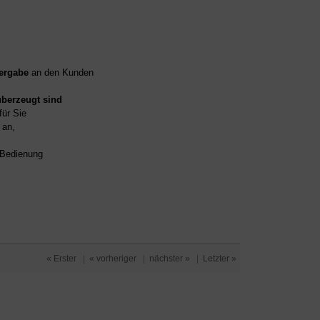
ergabe
an den Kunden
überzeugt sind
für Sie
an,
d Bedienung
« Erster
|
« vorheriger
|
nächster »
|
Letzter »