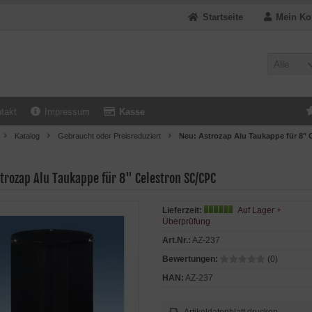
Startseite
Mein Ko
Alle
takt
Impressum
Kasse
Katalog
Gebraucht oder Preisreduziert
Neu: Astrozap Alu Taukappe für 8"
trozap Alu Taukappe für 8" Celestron SC/CPC
Lieferzeit:
Auf Lager +
Überprüfung
Art.Nr.:
AZ-237
Bewertungen:
(0)
HAN:
AZ-237