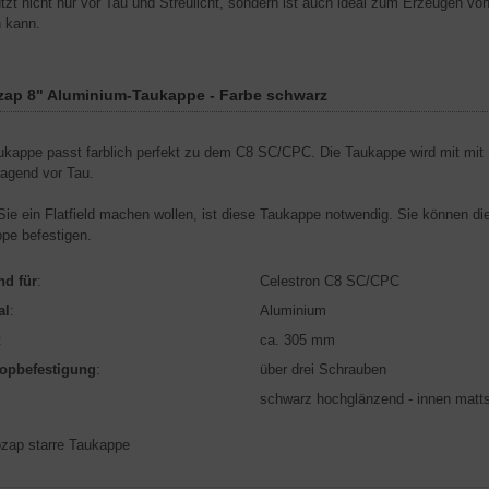
tzt nicht nur vor Tau und Streulicht, sondern ist auch ideal zum Erzeugen von 
 kann.
zap 8" Aluminium-Taukappe - Farbe schwarz
ukappe passt farblich perfekt zu dem C8 SC/CPC. Die Taukappe wird mit mi
ragend vor Tau.
ie ein Flatfield machen wollen, ist diese Taukappe notwendig. Sie können die F
pe befestigen.
nd für
:
Celestron C8 SC/CPC
al
:
Aluminium
:
ca. 305 mm
kopbefestigung
:
über drei Schrauben
schwarz hochglänzend - innen matt
ozap starre Taukappe