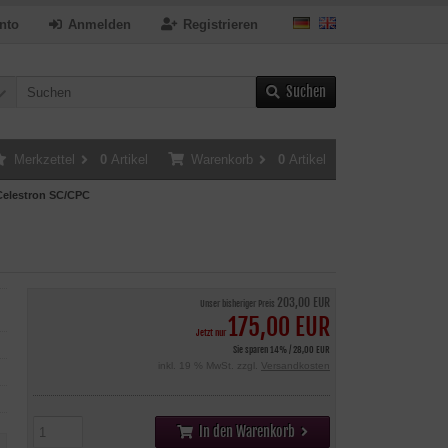
nto
Anmelden
Registrieren
Suchen
Merkzettel
0
Artikel
Warenkorb
0
Artikel
 Celestron SC/CPC
203,00 EUR
Unser bisheriger Preis
175,00 EUR
Jetzt nur
Sie sparen 14% / 28,00 EUR
inkl. 19 % MwSt. zzgl.
Versandkosten
In den Warenkorb