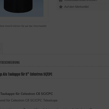
Artikeldatenblatt drucken
ßere Ansicht klicken Sie auf das Vorschaubild
s
TBESCHREIBUNG
p Alu Taukappe für 8" Celestron SC/CPC
 Taukappe für Celestron C8 SC/CPC
end für Celestron C8 SC/CPC Teleskope