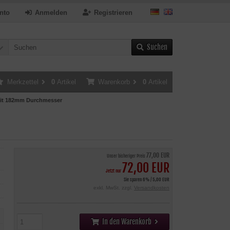
nto
Anmelden
Registrieren
Suchen
Merkzettel
0
Artikel
Warenkorb
0
Artikel
mit 182mm Durchmesser
77,00 EUR
Unser bisheriger Preis
72,00 EUR
Jetzt nur
Sie sparen 6% / 5,00 EUR
exkl. MwSt. zzgl.
Versandkosten
In den Warenkorb