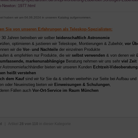
-Newton::1977.html
ikel haben wir am 04.06.2024 in unseren Katalog aufgenommen.
ren Sie von unseren Erfahrungen als Teleskop-Spezialisten:
r 30 Jahren betreiben wir selber
leidenschaftlich Astronomie
prüfen, optimieren & justieren wir Teleskope, Montierungen & Zubehör,
vor Üb
nnen wir die
Vor- und Nachteile
der einzelnen Produkte
aufen & empfehlen nur Produkte, die wir
selbst verwenden
& von denen wir
umfassende, markenunabhängige
Beratung nehmen wir uns sehr
viel Zeit
er Astronomiefachhändler bieten wir unseren Kunden
Echtzeit-Videoberatung
hen heißt verstehen
ch dem Kauf
sind wir für Sie da & stehen weiterhin zur Seite bei Aufbau un
en oder Neueinstieg bieten wir
Einweisungen & Schulungen
,
deren Fällen auch
Vor-Ort-Service im Raum München
ht
| Artikel
28 von 110
in dieser Kategorie