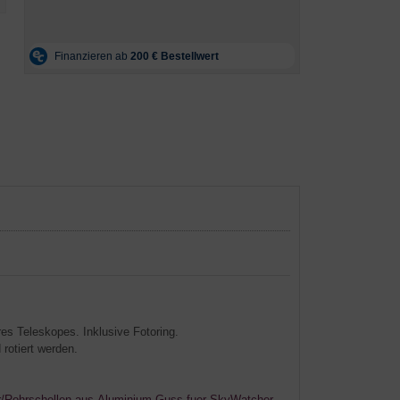
hres Teleskopes. Inklusive Fotoring.
rotiert werden.
er/Rohrschellen-aus-Aluminium-Guss-fuer-SkyWatcher-