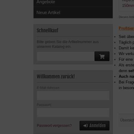
Angebote
150mm
Neue Artikel
Diesen Art
Profitie
Schnellkauf
Seit übe
Bitte geben Sie die Artikelnummer aus
Täglich 
unserem Katalog ein.
Damit ke
Wir verk
Für eine
Als erst
denn
se
Willkommen zurück!
Auch na
Bei Frag
in beson
E-Mail-Adresse:
Passwort:
Übersic
Anmelden
Passwort vergessen?