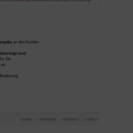
ergabe
an den Kunden
überzeugt sind
für Sie
an,
d Bedienung
« Erster
|
« vorheriger
|
nächster »
|
Letzter »