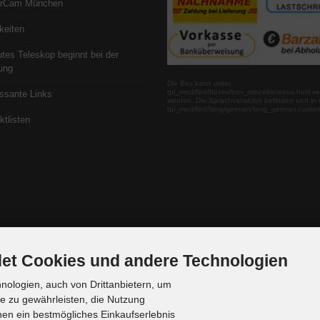
erCam München
keiten
utes Teleskop beginnt bei der
ung
Die Box kann unter
tpl_modified/boxes/box_miscellaneous.html ve
essante Links
werden. Die Sprachvariablen befinden sich in 
tpl_modified/lang/german/lang_german.custo
ktlisten
et Cookies und andere Technologien
ologien, auch von Drittanbietern, um
te zu gewährleisten, die Nutzung
en ein bestmögliches Einkaufserlebnis