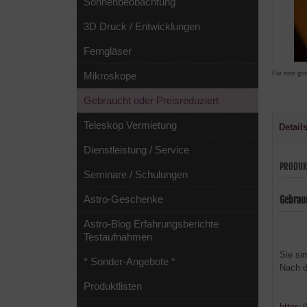
Sonnenbeobachtung
3D Druck / Entwicklungen
Ferngläser
Für eine grö
Mikroskope
Gebraucht oder Preisreduziert
Teleskop Vermietung
Detail
Dienstleistung / Service
PRODUK
Seminare / Schulungen
Astro-Geschenke
Gebrau
Astro-Blog Erfahrungsberichte
Testaufnahmen
Sie sin
* Sonder-Angebote *
Nach d
Produktlisten
https: