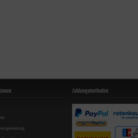
tionen
Zahlungsmethoden
map
nunganleitung