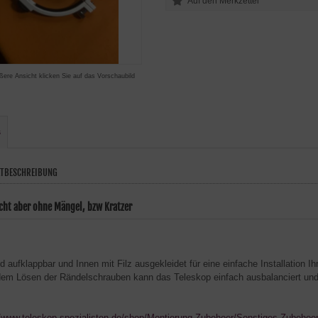
ßere Ansicht klicken Sie auf das Vorschaubild
s
TBESCHREIBUNG
cht aber ohne Mängel, bzw Kratzer
d aufklappbar und Innen mit Filz ausgekleidet für eine einfache Installation I
em Lösen der Rändelschrauben kann das Teleskop einfach ausbalanciert und 
//www.teleskop-spezialisten.de/shop/Montierung-Zubehoer/Sonstiges-Zubeho