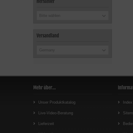
Hersteller
Bitte wählen
Versandland
Germany
Mehr über...
Informa
Unser Produktkatalog
Index
Live-Video-Beratung
Site
Lieferzeit
Bedie