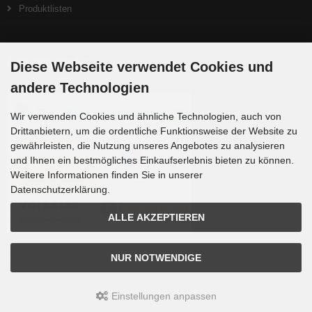
Produktlisten
Zahlungsmethoden
Diese Webseite verwendet Cookies und
andere Technologien
Wir verwenden Cookies und ähnliche Technologien, auch von
Drittanbietern, um die ordentliche Funktionsweise der Website zu
gewährleisten, die Nutzung unseres Angebotes zu analysieren
und Ihnen ein bestmögliches Einkaufserlebnis bieten zu können.
Weitere Informationen finden Sie in unserer
Datenschutzerklärung.
ALLE AKZEPTIEREN
Die Box kann unter tpl_modified/boxes/box_miscellaneous.html verändert werden. Die
NUR NOTWENDIGE
Sprachvariablen befinden sich in der Datei tpl_modified/lang/german/lang_german.custom.
Einstellungen anpassen