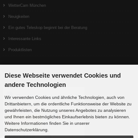
WetterCam München
Neuigkeiten
Ein gutes Teleskop beginnt bei der Beratung
Interessante Links
Produktlisten
Zahlungsmethoden
Diese Webseite verwendet Cookies und
andere Technologien
Wir verwenden Cookies und ähnliche Technologien, auch von
Drittanbietern, um die ordentliche Funktionsweise der Website zu
gewährleisten, die Nutzung unseres Angebotes zu analysieren
und Ihnen ein bestmögliches Einkaufserlebnis bieten zu können.
Weitere Informationen finden Sie in unserer
Datenschutzerklärung.