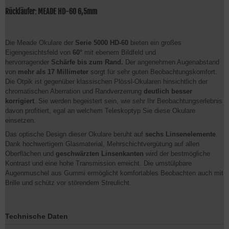
Rückläufer: MEADE HD-60 6,5mm
Die Meade Okulare der
Serie 5000 HD-60
bieten ein großes
Eigengesichtsfeld von
60°
mit ebenem Bildfeld und
hervorragender
Schärfe bis zum Rand.
Der angenehmen Augenabstand
von
mehr als 17 Millimeter
sorgt für sehr guten Beobachtungskomfort.
Die Otpik ist gegenüber klassischen Plössl-Okularen hinsichtlich der
chromatischen Aberration und Randverzerrung
deutlich besser
korrigiert
. Sie werden begeistert sein, wie sehr Ihr Beobachtungserlebnis
davon profitiert, egal an welchem Teleskoptyp Sie diese Okulare
einsetzen.
Das optische Design dieser Okulare beruht auf
sechs Linsenelemente
.
Dank hochwertigem Glasmaterial, Mehrschichtvergütung auf allen
Oberflächen und
geschwärzten Linsenkanten
wird der bestmögliche
Kontrast und eine hohe Transmission erreicht. Die umstülpbare
Augenmuschel aus Gummi ermöglicht komfortables Beobachten auch mit
Brille und schütz vor störendem Streulicht.
Technische Daten