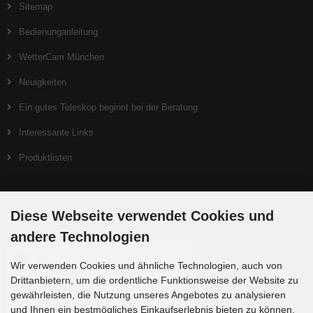
Sitemap
Bedienunganleitung
WetterCam München
Neuigkeiten
Ein gutes Teleskop beginnt bei der Beratung
Interessante Links
Produktlisten
Zahlungsmethoden
Diese Webseite verwendet Cookies und
andere Technologien
Wir verwenden Cookies und ähnliche Technologien, auch von
Drittanbietern, um die ordentliche Funktionsweise der Website zu
gewährleisten, die Nutzung unseres Angebotes zu analysieren
und Ihnen ein bestmögliches Einkaufserlebnis bieten zu können.