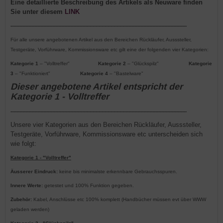
Eine detaillierte Beschreibung des Artikels als Neuware finden
Sie unter diesem
LINK
----------------------------------------------------------------------------------------------------------------------
Für alle unsere angebotenen Artikel aus den Bereichen Rückläufer, Ausssteller,
Testgeräte, Vorführware, Kommissionsware etc gilt eine der folgenden vier Kategorien:
Kategorie 1
– "Volltreffer"
Kategorie 2
– "Glückspilz"
Kategorie
3
– "Funktioniert"
Kategorie 4
– "Bastelware"
Dieser angebotene Artikel entspricht der
Kategorie 1 - Volltreffer
----------------------------------------------------------------------------------------------------------------------
Unsere vier Kategorien aus den Bereichen Rückläufer, Ausssteller,
Testgeräte, Vorführware, Kommissionsware etc unterscheiden sich
wie folgt:
Kategorie 1 - "Volltreffer"
Äusserer Eindruck:
keine bis minimalste erkennbare Gebrauchsspuren.
Innere Werte:
getestet und 100% Funktion gegeben.
Zubehör:
Kabel, Anschlüsse etc 100% komplett (Handbücher müssen evt über WWW
geladen werden)