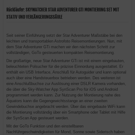
Rückläufer: SKYWATCHER STAR ADVENTURER GTI MONTIERUNG SET MIT
STATIV UND VERLÄNGERUNGSSÄULE
Seit seiner Einführung setzt der Star Adventurer Maßstäbe bei den
leichten und transportablen Astrofoto Reisemontierungen. Nun, mit
dem Star Adventurer GTi machen wir den nächsten Schritt zur
vollständigen, GoTo gesteuerten kompakten Reisemontierung.
Die großartige, neue Star Adventurer GTi ist mit einem eingebauten,
beleuchteten Polsucher für die präzise Einnordung ausgestattet. Er
enthält ein USB Interface, Anschluß für Autoguider und kann optional
auch über eine Handsteuerbox betrieben werden. Des weiteren ist
eine Anschlußbuchse zur Auslösung einer DSLR Kamera vorhanden,
die über die Sky-Watcher App SynScan Pro für iOS und Android
programmiert werden kann. Zur Nutzung der Montierung nahe des
Äquators kann die Gegengewichtsstange an einer zweiten
Gewindebuchse angebracht werden. Über das eingebaute WiFi kann
die Montierung vollständig über ein Smartphone oder Tablet mit Hilfe
der SynScan App gesteuert werden.
Mit der GoTo Funktion und den einstellbaren
Nachführgeschwindigkeiten für Mond, Sonne sowie Siderisch haben