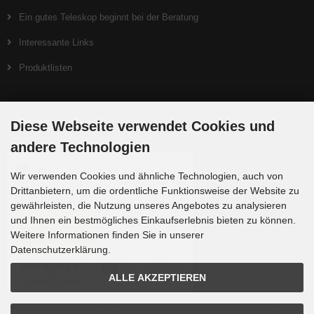
Ein gutes Teleskop beginnt bei der Beratung
Interessante Links
Produktlisten
Zahlungsmethoden
Diese Webseite verwendet Cookies und
andere Technologien
Wir verwenden Cookies und ähnliche Technologien, auch von
Drittanbietern, um die ordentliche Funktionsweise der Website zu
gewährleisten, die Nutzung unseres Angebotes zu analysieren
und Ihnen ein bestmögliches Einkaufserlebnis bieten zu können.
Weitere Informationen finden Sie in unserer
Datenschutzerklärung.
ALLE AKZEPTIEREN
Die Box kann unter tpl_modified/boxes/box_miscellaneous.html verändert werden. Die