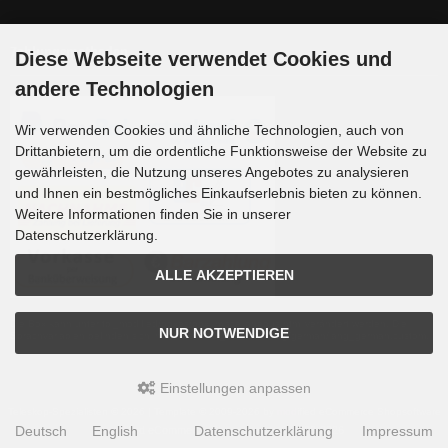
Zahlungsmethoden
Diese Webseite verwendet Cookies und
andere Technologien
Wir verwenden Cookies und ähnliche Technologien, auch von
Drittanbietern, um die ordentliche Funktionsweise der Website zu
gewährleisten, die Nutzung unseres Angebotes zu analysieren
und Ihnen ein bestmögliches Einkaufserlebnis bieten zu können.
Weitere Informationen finden Sie in unserer
Datenschutzerklärung.
ALLE AKZEPTIEREN
Die Box kann unter tpl_modified/boxes/box_miscellaneous.html verändert werden. Die
NUR NOTWENDIGE
Sprachvariablen befinden sich in der Datei tpl_modified/lang/german/lang_german.custom.
Einstellungen anpassen
Teleskop-Spezialisten © 2026 | Template © 2009-2026 by
mod
ified eCommerce Shopsoftware
Deutsch
English
Datenschutzerklärung
Impressum
mod
ified eCommerce Shopsoftware © 2009-2026