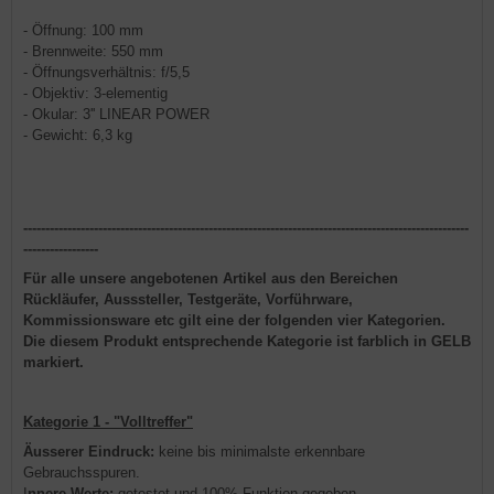
- Öffnung: 100 mm
- Brennweite: 550 mm
- Öffnungsverhältnis: f/5,5
- Objektiv: 3-elementig
- Okular: 3'' LINEAR POWER
- Gewicht: 6,3 kg
-----------------------------------------------------------------------------------------------------
-----------------
Für alle unsere angebotenen Artikel aus den Bereichen
Rückläufer, Ausssteller, Testgeräte, Vorführware,
Kommissionsware etc gilt eine der folgenden vier Kategorien.
Die diesem Produkt entsprechende Kategorie ist farblich in GELB
markiert.
Kategorie 1 - "Volltreffer"
Äusserer Eindruck:
keine bis minimalste erkennbare
Gebrauchsspuren.
I
nnere Werte:
getestet und 100% Funktion gegeben.