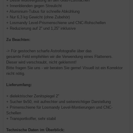
+ Beste Multivergütung an den Glas-/Luftflächen
+ Innenblenden gegen Streulicht
+ Aluminium-Tubus für schnelle Abkühlung
+ Nur 6,3 kg Gewicht (ohne Zubehör)
+ Losmandy Level-Prismenschiene und CNC-Rohschellen
+ Reduzierung auf 2'' und 1,25'' inklusive
Zu Beachten:
-> Für gestochen scharfe Astrofotografie über das
gesamte Feld empfehlen wir die Verwendung eines Flatteners.
Dieser wird verschraubt, nicht geklemmt!
Bitte fragen Sie uns - wir beraten Sie gerne! Visuell ist ein Korrektor
nicht nötig.
Lieferumfang:
+ dielektrischer Zenitspiegel 2''
+ Sucher 9x50, mit aufrechter und seitenrichtiger Darstellung
+ Primenschiene für Losmandy Level-Montierungen und CNC-
Schellen
+ Transportkoffer, sehr stabil
Technische Daten im Überblick: