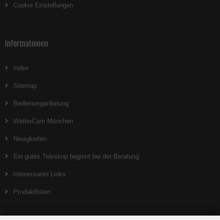
Cookie Einstellungen
Informationen
Index
Sitemap
Bedienunganleitung
WetterCam München
Neuigkeiten
Ein gutes Teleskop beginnt bei der Beratung
Interessante Links
Produktlisten