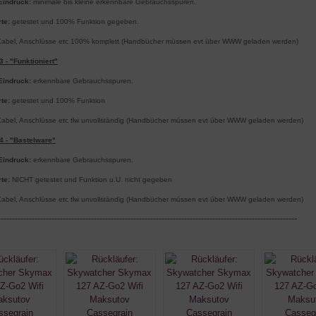
Eindruck:
minimale bis kleine erkennbare Gebrauchsspuren.
te:
getestet und 100% Funktion gegeben.
abel, Anschlüsse etc 100% komplett (Handbücher müssen evt über WWW geladen werden)
3 - "Funktioniert"
Eindruck:
erkennbare Gebrauchsspuren.
rte:
getestet und 100% Funktion
abel, Anschlüsse etc tlw unvollständig (Handbücher müssen evt über WWW geladen werden)
4 - "Bastelware"
Eindruck:
erkennbare Gebrauchsspuren.
rte:
NICHT getestet und Funktion u.U. nicht gegeben
abel, Anschlüsse etc tlw unvollständig (Handbücher müssen evt über WWW geladen werden)
----------------------------------------------------------------------------------------------------------