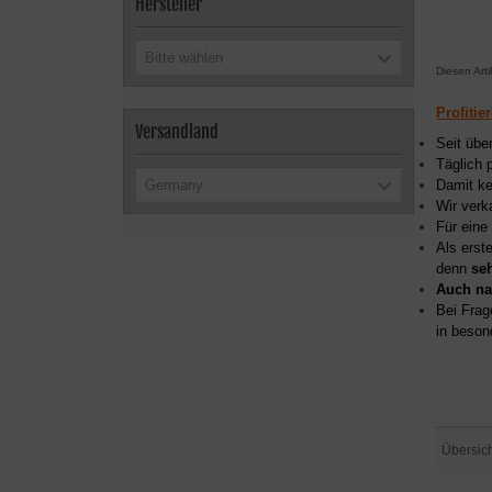
Hersteller
Bitte wählen
Diesen Art
Profitie
Versandland
Seit übe
Täglich 
Damit ke
Germany
Wir verk
Für eine
Als erst
denn
se
Auch na
Bei Frag
in beson
Übersic