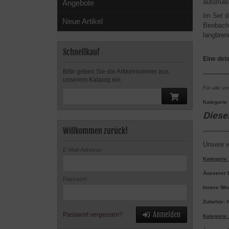
automati
Angebote
Im Set d
Neue Artikel
Beobacht
langbren
Schnellkauf
Eine det
Bitte geben Sie die Artikelnummer aus
-----------------
unserem Katalog ein.
Für alle u
Kategorie 
Dieser
Willkommen zurück!
-----------------
Unsere v
E-Mail-Adresse:
Kategorie 1
Äusserer 
Passwort:
Innere We
Zubehör:
K
Anmelden
Passwort vergessen?
Kategorie 