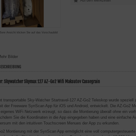
ßere Ansicht klicken Sie auf das Vorschaubild
ehr Bilder
ESCHREIBUNG
er: Skywatcher Skymax 127 AZ-Go2 Wifi Maksutov Cassegrain
ht transportable Sky-Watcher Startravel-127 AZ-Go2 Teleskop wurde speziell 
mit der Freeware SynScan App für iOS und Android, entwickelt. Die AZ-Go2 Mo
 eigenes WiFi Netzwerk erzeugt, so dass die Montierung überall ohne ein vo
chdem Sie die Koordinaten in die App eingegeben haben und eine einfache Au
ersum mit den intuitiven Touchscreen Menues der App zu erkunden.
o2 Montierung mit der SynScan App ermöglicht eine voll computergesteuerte 