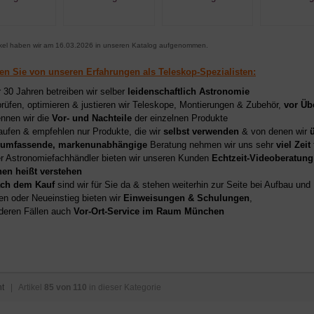
ikel haben wir am 16.03.2026 in unseren Katalog aufgenommen.
ren Sie von unseren Erfahrungen als Teleskop-Spezialisten:
r 30 Jahren betreiben wir selber
leidenschaftlich Astronomie
prüfen, optimieren & justieren wir Teleskope, Montierungen & Zubehör,
vor Üb
nnen wir die
Vor- und Nachteile
der einzelnen Produkte
aufen & empfehlen nur Produkte, die wir
selbst verwenden
& von denen wir
umfassende, markenunabhängige
Beratung nehmen wir uns sehr
viel Zeit
er Astronomiefachhändler bieten wir unseren Kunden
Echtzeit-Videoberatung
hen heißt verstehen
ch dem Kauf
sind wir für Sie da & stehen weiterhin zur Seite bei Aufbau un
en oder Neueinstieg bieten wir
Einweisungen & Schulungen
,
deren Fällen auch
Vor-Ort-Service im Raum München
ht
| Artikel
85 von 110
in dieser Kategorie