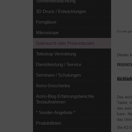
Sonnenbeobachtung
3D Druck / Entwicklungen
Ferngläser
Für eine grö
Mikroskope
Gebraucht oder Preisreduziert
Teleskop Vermietung
Details
M
Dienstleistung / Service
PRODUKTB
Seminare / Schulungen
Rückläuf
Astro-Geschenke
Astro-Blog Erfahrungsberichte
Das leic
Testaufnahmen
Tablet, 
das sein
* Sonder-Angebote *
kann. Na
das Univ
Produktlisten
Die AZ-G