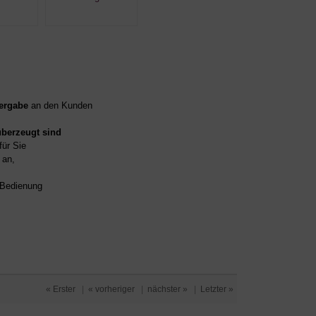
ergabe
an den Kunden
überzeugt sind
für Sie
an,
d Bedienung
« Erster
|
« vorheriger
|
nächster »
|
Letzter »