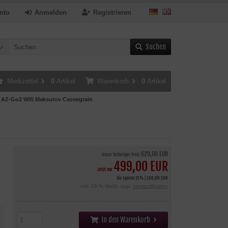
nto
Anmelden
Registrieren
Suchen
Merkzettel
0
Artikel
Warenkorb
0
Artikel
 AZ-Go2 Wifi Maksutov Cassegrain
629,00 EUR
Unser bisheriger Preis
499,00 EUR
Jetzt nur
Sie sparen 21% / 130,00 EUR
inkl. 19 % MwSt. zzgl.
Versandkosten
In den Warenkorb