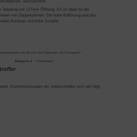
elsobjekten, auszurichten.
Teleskop mit 127mm Öffnung. Es ist ideal für die
ennen von Doppelsternen. Die hohe Auflösung und das
imalen Kontrast und hohe Schärfe.
mmissionsware etc gilt eine der folgenden vier Kategorien:
iert"
Kategorie 4
– "Bastelware"
treffer
rware, Kommissionsware etc unterscheiden sich wie folgt: