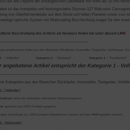
sch auf alle Objekte der umfangreichen Datenbank mit mehr als 10.000 Himm
abei ist das kompakte und leistungsstarke Skymax-127 Maksutov Cassegrain 
ung von Oberflächendetails auf dem Mond und hellen Planeten sowie zum tr
nweitige optische System mit Multicoating Beschichtung sorgen für den max
aillierte Beschreibung des Artikels als Neuware finden Sie unter diesem
LINK
-----------------------------------------------------------------------------------------------------
nsere angebotenen Artikel aus den Bereichen Rückläufer, Ausssteller, Testgeräte, Vorführware, Ko
1
– "Volltreffer"
Kategorie 2
– "Glückspilz"
Kategorie 3
– "Funktion
 angebotene Artikel entspricht der Kategorie 1 - Voll
-----------------------------------------------------------------------------------------------------
ier Kategorien aus den Bereichen Rückläufer, Ausssteller, Testgeräte, Vorfüh
 - "Volltreffer"
Eindruck:
keine bis minimalste erkennbare Gebrauchsspuren.
rte:
getestet und 100% Funktion gegeben.
abel, Anschlüsse etc 100% komplett (Handbücher müssen evt über WWW geladen werden)
2 - "Glückspilz"