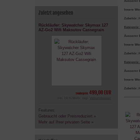
Äusserer 
Innere Wer
Zuletzt angesehen
Zubehör:
K
Rückläufer: Skywatcher Skymax 127
Kategorie 
AZ-Go2 Wifi Maksutov Cassegrain
Äusserer 
Innere We
Zubehör:
K
Kategorie 
Äusserer 
Innere We
Zubehör:
K
499,00 EUR
Sonderpreis
------------
inkl. 19 % MwSt. zzgl.
Versandkosten
Features:
Gebraucht oder Preisreduziert »
Mehr auf Ihrer privaten Seite »