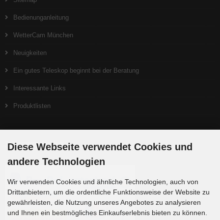
Bedienunganleitung
WetterCam München
Neuigkeiten
Ein gutes Teleskop beginnt bei der Beratung
Interessante Links
Produktlisten
Zahlungsmethoden
Diese Webseite verwendet Cookies und
andere Technologien
Wir verwenden Cookies und ähnliche Technologien, auch von
Drittanbietern, um die ordentliche Funktionsweise der Website zu
gewährleisten, die Nutzung unseres Angebotes zu analysieren
und Ihnen ein bestmögliches Einkaufserlebnis bieten zu können.