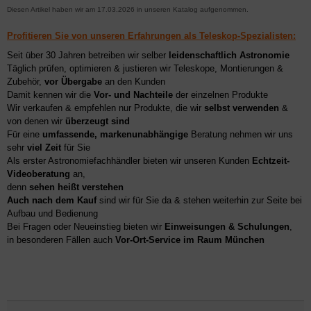
Diesen Artikel haben wir am 17.03.2026 in unseren Katalog aufgenommen.
Profitieren Sie von unseren Erfahrungen als Teleskop-Spezialisten:
Seit über 30 Jahren betreiben wir selber
leidenschaftlich Astronomie
Täglich prüfen, optimieren & justieren wir Teleskope, Montierungen &
Zubehör,
vor Übergabe
an den Kunden
Damit kennen wir die
Vor- und Nachteile
der einzelnen Produkte
Wir verkaufen & empfehlen nur Produkte, die wir
selbst verwenden
&
von denen wir
überzeugt sind
Für eine
umfassende, markenunabhängige
Beratung nehmen wir uns
sehr
viel Zeit
für Sie
Als erster Astronomiefachhändler bieten wir unseren Kunden
Echtzeit-
Videoberatung
an,
denn
sehen heißt verstehen
Auch nach dem Kauf
sind wir für Sie da & stehen weiterhin zur Seite bei
Aufbau und Bedienung
Bei Fragen oder Neueinstieg bieten wir
Einweisungen & Schulungen
,
in besonderen Fällen auch
Vor-Ort-Service im Raum München