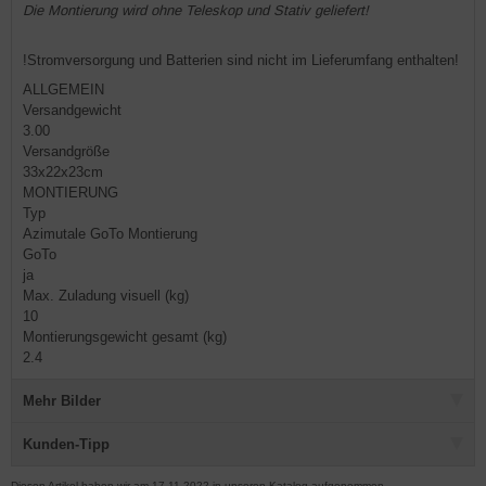
Die Montierung wird ohne Teleskop und Stativ geliefert!
!Stromversorgung und Batterien sind nicht im Lieferumfang enthalten!
ALLGEMEIN
Versandgewicht
3.00
Versandgröße
33x22x23cm
MONTIERUNG
Typ
Azimutale GoTo Montierung
GoTo
ja
Max. Zuladung visuell (kg)
10
Montierungsgewicht gesamt (kg)
2.4
Mehr Bilder
Kunden-Tipp
Diesen Artikel haben wir am 17.11.2022 in unseren Katalog aufgenommen.