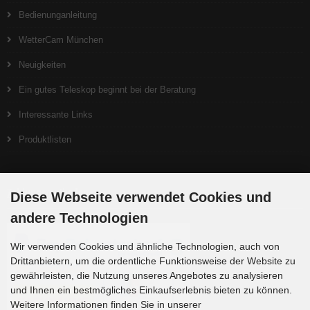
Bedienunganleitung
WetterCam München
Neuigkeiten
Ein gutes Teleskop beginnt bei der Beratung
Interessante Links
Produktlisten
Zahlungsmethoden
Diese Webseite verwendet Cookies und
andere Technologien
Wir verwenden Cookies und ähnliche Technologien, auch von
Drittanbietern, um die ordentliche Funktionsweise der Website zu
gewährleisten, die Nutzung unseres Angebotes zu analysieren
und Ihnen ein bestmögliches Einkaufserlebnis bieten zu können.
Weitere Informationen finden Sie in unserer