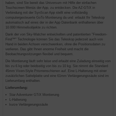
haben, sind Sie bereit das Universum mit Hilfe der einfachen
Touchscreen Menüs der App, zu entdecken. Die AZ-GTiX in
Verbindung mit der SynScan App stellt eine vollständig
computergesteuerte GoTo Montierung da und erlaubt Ihr Teleskop
automatisch auf eines der in der App Datenbank enthaltenen über
10.000 Himmelsobjekte zu richten.
Dank der von Sky-Watcher entwickelten und patentierten "Freedom-
Find™" Technologie können Sie das Teleskop jederzeit auch von
Hand in beiden Achsen verschwenken, ohne die Positionsdaten zu
verlieren. Das gibt Ihnen enorme Freiheit und macht die
Beobachtungssitzungen flexibel und bequem.
Die Montierung läuft sehr leise und erlaubt eine Zuladung einseitig von
bis zu 6 kg oder beidseitig von bis zu 10 kg. Sie nimmt die Standard
45mm Vixen-Style Prismenschienen auf. Eine L-Halterung mit einer
zusätzlichen Sattelplatte und eine 61mm Verlängerungssäule sind im
Lieferumfang enthalten.
Lieferumfang:
Star Adventurer GTiX Montierung
L-Halterung
kurze Verlängerungssäule