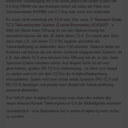
konischer Strahlengang mit f/30 würde jedoch bei einem Etalon mit
0.5 Ang FWHM nur den Kontrast liefern als hätte der Filter eine
Durchlassbreite (FWHM) von 0.7 Ang oder noch viel schlechter.
Es muss nicht unbedingt ein
TZ-4
sein. Das neue
2" Research Grade
TZ-3 Telezentrisches System (3-fache Brennweite)
(#2459257 , ¤
445) mit 46mm freier Öffnung ist von der Optikrechnung her
wesentlich besser als das 20 Jahre ältere TZ-4. Es macht also Sinn,
dass man z.B. mit einem TZ-3 RG beginnt und lieber die
Teleskopöffnung so abblendet, dass f/30 entsteht. Dadurch bleibt der
Kontrast viel besser als mit einem schlecht angepasstem System, wo
z.B. das ältere TZ-4 eine kleinere freie Öffnung hat als es das Solar
Spectrum-Etalon erfordern würde. Auf längere Sicht ist ein neu
gerechnetes, großes RG TZ-4 in Vorbereitung - es lohnt sich darauf
zu warten und sich mit dem TZ-3 in die H-alpha-Beobachtung
einzuarbeiten. Später wird man sicher beide Systeme (RG-TZ-3 und
RG-TZ-4) benötigen und jeweils nach Bedarf die Teleskopöffnung
passend abblenden.
Erst NACH dem H-alpha-Etalon kann man dann den mittels des
neuen ResearchGrade Telekompressor 0.4 die Bildfeldgröße erweitern
Grundsätzlich - eine Barlowlinse hat in einem H-alpha-System nichts
zu suchen!