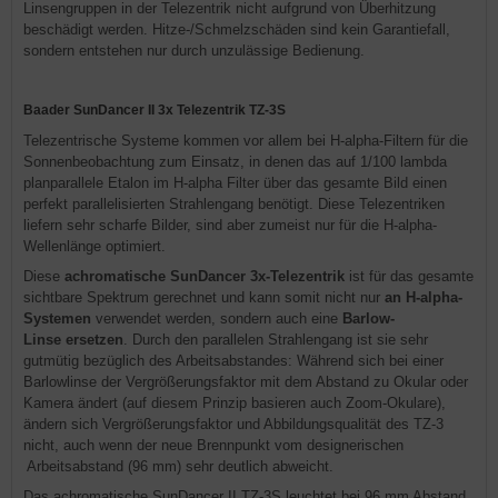
Linsengruppen in der Telezentrik nicht aufgrund von Überhitzung
beschädigt werden. Hitze-/Schmelzschäden sind kein Garantiefall,
sondern entstehen nur durch unzulässige Bedienung.
Baader SunDancer II 3x Telezentrik TZ-3S
Telezentrische Systeme kommen vor allem bei H-alpha-Filtern für die
Sonnenbeobachtung zum Einsatz, in denen das auf 1/100 lambda
planparallele Etalon im H-alpha Filter über das gesamte Bild einen
perfekt parallelisierten Strahlengang benötigt. Diese Telezentriken
liefern sehr scharfe Bilder, sind aber zumeist nur für die H-alpha-
Wellenlänge optimiert.
Diese
achromatische SunDancer 3x-Telezentrik
ist für das gesamte
sichtbare Spektrum gerechnet und kann somit nicht nur
an H-alpha-
Systemen
verwendet werden, sondern auch eine
Barlow-
Linse
ersetzen
. Durch den parallelen Strahlengang ist sie sehr
gutmütig bezüglich des Arbeitsabstandes: Während sich bei einer
Barlowlinse der Vergrößerungsfaktor mit dem Abstand zu Okular oder
Kamera ändert (auf diesem Prinzip basieren auch Zoom-Okulare),
ändern sich Vergrößerungsfaktor und Abbildungsqualität des TZ-3
nicht, auch wenn der neue Brennpunkt vom designerischen
Arbeitsabstand (96 mm) sehr deutlich abweicht.
Das achromatische SunDancer II TZ-3S leuchtet bei 96 mm Abstand