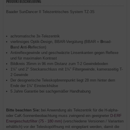
PRODUKTBESCHREIBUNG
Baader SunDancer II Telezentrisches System TZ-3S
achromatische 3x-Telezentrik
vierlinsiges Optik-Design, BBAR-Vergütung (BBAR =
B
road-
B
and
A
nti-
R
eflection)
Antireflexgewinde und geschwärzte Linsenkanten gegen Reflexe
und für maximalen Kontrast
Bildkreis 35mm in 96 mm Distanz zum T-2 Gewindeboden
1¼" und 2" Steckanschluss mit 1¼" Filtergewinde, kameraseitig T-
2 Gewinde
Der designerische Teleskopbrennpunkt liegt 28 mm hinter dem
Ende der 1¼“ Einsteckhülse
5 Jahre Garantie bei sachgemäßer Handhabung
Bitte beachten Sie:
bei Anwendung als Telezentrik für die H-alpha-
oder CaK-Sonnenbeobachtung muss zwingend ein geeigneter
D-ERF
Energieschutzfilter (75 - 180 mm)
(verschiedene Versionen / Varianten
erhältlich) vor der Teleskopöffnung mit eingeplant werden, damit die