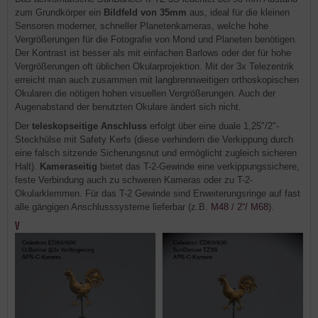
zum Grundkörper ein
Bildfeld von 35mm
aus, ideal für die kleinen
Sensoren moderner, schneller Planetenkameras, welche hohe
Vergrößerungen für die Fotografie von Mond und Planeten benötigen.
Der Kontrast ist besser als mit einfachen Barlows oder der für hohe
Vergrößerungen oft üblichen Okularprojektion. Mit der 3x Telezentrik
erreicht man auch zusammen mit langbrennweitigen orthoskopischen
Okularen die nötigen hohen visuellen Vergrößerungen. Auch der
Augenabstand der benutzten Okulare ändert sich nicht.
Der
teleskopseitige Anschluss
erfolgt über eine duale 1,25"/2"-
Steckhülse mit Safety Kerfs (diese verhindern die Verkippung durch
eine falsch sitzende Sicherungsnut und ermöglicht zugleich sicheren
Halt).
Kameraseitig
bietet das T-2-Gewinde eine verkippungssichere,
feste Verbindung auch zu schweren Kameras oder zu T-2-
Okularklemmen. Für das T-2 Gewinde sind Erweiterungsringe auf fast
alle gängigen Anschlusssysteme lieferbar (z.B.
M48 / 2“/ M68
).
V