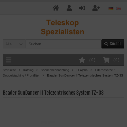
Suchen
Alle
(
0
)
(
0
)
Startseite
Katalog
Sonnenbeobachtung
H-Alpha
Filteransätze /
Doppelstacking / Frontfilter
Baader SunDancer II Telezentrisches System TZ-3S
Baader SunDancer II Telezentrisches System TZ-3S