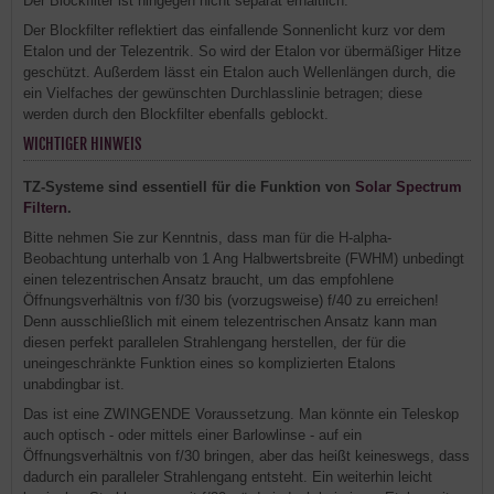
Der Blockfilter ist hingegen nicht separat erhältlich.
Der Blockfilter reflektiert das einfallende Sonnenlicht kurz vor dem
Etalon und der Telezentrik. So wird der Etalon vor übermäßiger Hitze
geschützt. Außerdem lässt ein Etalon auch Wellenlängen durch, die
ein Vielfaches der gewünschten Durchlasslinie betragen; diese
werden durch den Blockfilter ebenfalls geblockt.
WICHTIGER HINWEIS
TZ-Systeme sind essentiell für die Funktion von
Solar Spectrum
Filtern
.
Bitte nehmen Sie zur Kenntnis, dass man für die H-alpha-
Beobachtung unterhalb von 1 Ang Halbwertsbreite (FWHM) unbedingt
einen telezentrischen Ansatz braucht, um das empfohlene
Öffnungsverhältnis von f/30 bis (vorzugsweise) f/40 zu erreichen!
Denn ausschließlich mit einem telezentrischen Ansatz kann man
diesen perfekt parallelen Strahlengang herstellen, der für die
uneingeschränkte Funktion eines so komplizierten Etalons
unabdingbar ist.
Das ist eine ZWINGENDE Voraussetzung. Man könnte ein Teleskop
auch optisch - oder mittels einer Barlowlinse - auf ein
Öffnungsverhältnis von f/30 bringen, aber das heißt keineswegs, dass
dadurch ein paralleler Strahlengang entsteht. Ein weiterhin leicht