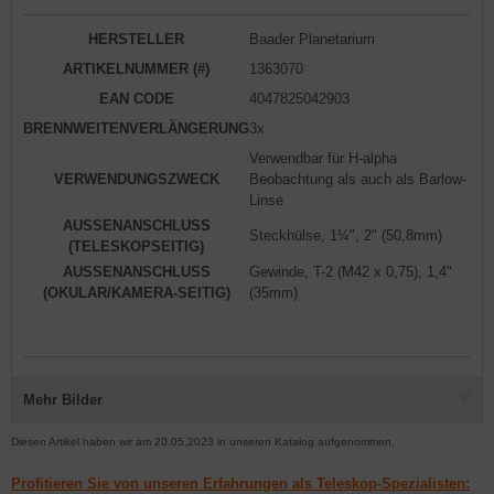
HERSTELLER
Baader Planetarium
ARTIKELNUMMER (#)
1363070
EAN CODE
4047825042903
BRENNWEITENVERLÄNGERUNG
3x
Verwendbar für H-alpha
VERWENDUNGSZWECK
Beobachtung als auch als Barlow-
Linse
AUSSENANSCHLUSS
Steckhülse, 1¼", 2" (50,8mm)
(TELESKOPSEITIG)
AUSSENANSCHLUSS
Gewinde, T-2 (M42 x 0,75), 1,4"
(OKULAR/KAMERA-SEITIG)
(35mm)
Mehr Bilder
Diesen Artikel haben wir am 20.05.2023 in unseren Katalog aufgenommen.
Profitieren Sie von unseren Erfahrungen als Teleskop-Spezialisten: