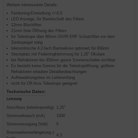
Weitere interessante Details:
Feintuning-Einstellung +/-0,5
LED Anzeige, für Bereitschaft des Filters
12mm Blockfilter
21mm freie Öffnung des Filters
für Teleskope über 80mm UV/IR ERF Schutzfilter vor dem
Zenitspiegel nötig
telezentrische 4,2-fach Barlowlinse optimiert für 656nm
Steckplatz mit Federringklemmung für 1,25" Okulare
bei Refraktoren bis 450mm ganze Sonnenscheibe sichtbar
Es besteht keine Grenze für die Teleskopöffnung, größere
Refraktoren erlauben Detailbeobachtungen
Aufbewahrungsbox im Lieferumfang
nicht für Off-Axis Teleskope geeignet
Technische Daten:
Leistung
Anschluss (teleskopseitig)
1,25"
Stromverbrauch (mA)
1500
Stromversorgung (Volt)
5
Brennweitenverlängerung (-
4,3