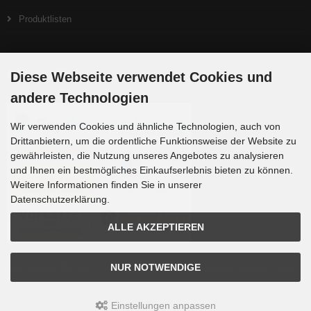
Produktlisten
Zahlungsmethoden
Diese Webseite verwendet Cookies und
andere Technologien
Wir verwenden Cookies und ähnliche Technologien, auch von
Drittanbietern, um die ordentliche Funktionsweise der Website zu
gewährleisten, die Nutzung unseres Angebotes zu analysieren
und Ihnen ein bestmögliches Einkaufserlebnis bieten zu können.
Weitere Informationen finden Sie in unserer
Datenschutzerklärung.
ALLE AKZEPTIEREN
Die Box kann unter tpl_modified/boxes/box_miscellaneous.html verändert werden. Die
NUR NOTWENDIGE
Sprachvariablen befinden sich in der Datei tpl_modified/lang/german/lang_german.custom.
Einstellungen anpassen