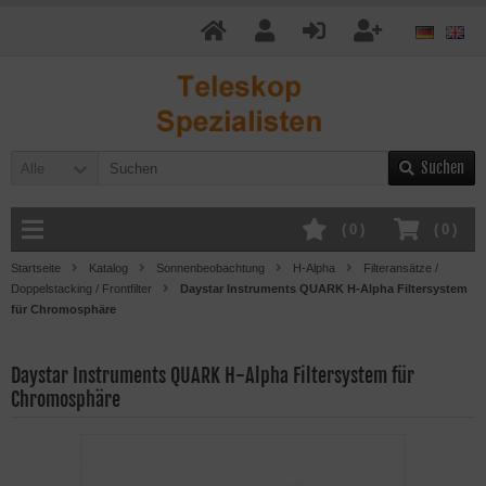
Suchen
Alle
(
0
)
(
0
)
Startseite
Katalog
Sonnenbeobachtung
H-Alpha
Filteransätze /
Doppelstacking / Frontfilter
Daystar Instruments QUARK H-Alpha Filtersystem
für Chromosphäre
Daystar Instruments QUARK H-Alpha Filtersystem für
Chromosphäre