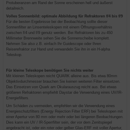
Protuberanzen am Rand der Sonne erscheinen hell und äußerst
detailreich.
Volles Sonnenbild: optimale Abbildung für Refraktoren f/4 bis f/9
Für die besten Ergebnisse bei der Beobachtung sollte dieser
Sonnenfilter an Linsenteleskopen mit einem Öffnungsverhältnis
zwischen f/4 und f/9 genutz werden. Bei Refraktoren bis zu 450
Millimeter Brennweite sehen Sie die Sonnenscheibe komplett.
Nehmen Sie also z.B. einfach Ihr Guidescope oder Ihren
Reiserefraktor zur Hand und verwandeln Sie ihn in ein H-alpha
Teleskop.
Für kleine Teleskope benötigen Sie nichts weiter
Mit kleinen Teleskopen reicht QUARK alleine aus. Bis etwa 80mm
Objektivdurchmesser brauchen Sie keinen weiteren Filter einsetzen.
Das Einsetzen von Quark am Okularauszug reicht aus. Bei etwas
größeren Refraktoren empfiehlt Daystar die Verwendung eines UV/IR-
Energiefilters.
Um Schäden zu vermeiden, empfehlen wir die Verwendung eines
Energieschutzfilters (Energy Rejection Filter ERF) bei Teleskopen mit
einer Apertur von 80 mm oder mehr oder bei längeren Beobachtungen.
Dies kann ein UV / IR-Sperrfilter sein, der vor dem Zenitspiegel
angebracht ist, oder ein roter oder gelber Glas-ERF mit voller Apertur,