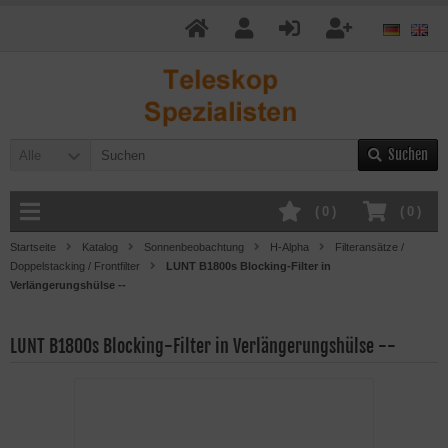
Suchen
Alle
(
0
)
(
0
)
Startseite
Katalog
Sonnenbeobachtung
H-Alpha
Filteransätze /
Doppelstacking / Frontfilter
LUNT B1800s Blocking-Filter in
Verlängerungshülse --
LUNT B1800s Blocking-Filter in Verlängerungshülse --