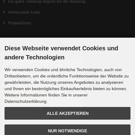
Ein gutes Teleskop beginnt bei der Beratung
Interessante Links
Produktlisten
Zahlungsmethoden
Diese Webseite verwendet Cookies und
andere Technologien
Wir verwenden Cookies und ähnliche Technologien, auch von
Drittanbietern, um die ordentliche Funktionsweise der Website zu
gewährleisten, die Nutzung unseres Angebotes zu analysieren
und Ihnen ein bestmögliches Einkaufserlebnis bieten zu können.
Weitere Informationen finden Sie in unserer
Datenschutzerklärung.
ALLE AKZEPTIEREN
Die Box kann unter tpl_modified/boxes/box_miscellaneous.html verändert werden. Die
NUR NOTWENDIGE
Sprachvariablen befinden sich in der Datei tpl_modified/lang/german/lang_german.custom.