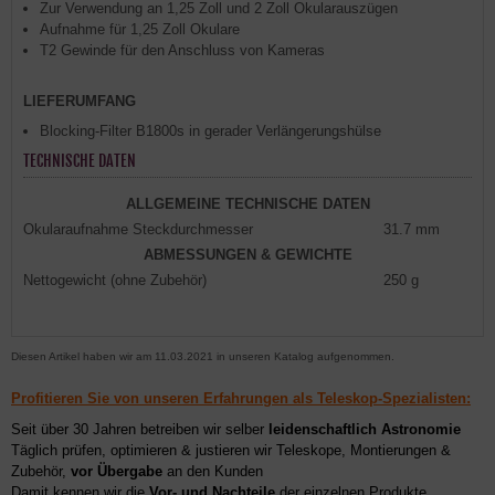
Zur Verwendung an 1,25 Zoll und 2 Zoll Okularauszügen
Aufnahme für 1,25 Zoll Okulare
T2 Gewinde für den Anschluss von Kameras
LIEFERUMFANG
Blocking-Filter B1800s in gerader Verlängerungshülse
TECHNISCHE DATEN
ALLGEMEINE TECHNISCHE DATEN
Okularaufnahme Steckdurchmesser
31.7 mm
ABMESSUNGEN & GEWICHTE
Nettogewicht (ohne Zubehör)
250 g
Diesen Artikel haben wir am 11.03.2021 in unseren Katalog aufgenommen.
Profitieren Sie von unseren Erfahrungen als Teleskop-Spezialisten:
Seit über 30 Jahren betreiben wir selber
leidenschaftlich Astronomie
Täglich prüfen, optimieren & justieren wir Teleskope, Montierungen &
Zubehör,
vor Übergabe
an den Kunden
Damit kennen wir die
Vor- und Nachteile
der einzelnen Produkte