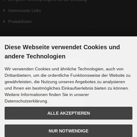
Interessante Links
Produktlisten
Zahlungsmethoden
Diese Webseite verwendet Cookies und
andere Technologien
Wir verwenden Cookies und ähnliche Technologien, auch von
Drittanbietern, um die ordentliche Funktionsweise der Website zu
gewährleisten, die Nutzung unseres Angebotes zu analysieren
und Ihnen ein bestmögliches Einkaufserlebnis bieten zu können.
Weitere Informationen finden Sie in unserer
Datenschutzerklärung.
ALLE AKZEPTIEREN
Die Box kann unter tpl_modified/boxes/box_miscellaneous.html verändert werden. Die
NUR NOTWENDIGE
Sprachvariablen befinden sich in der Datei tpl_modified/lang/german/lang_german.custom.