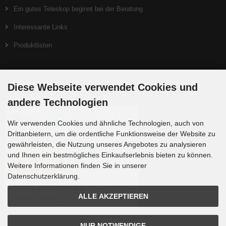
Ein gutes Teleskop beginnt bei der Beratung
Interessante Links
Produktlisten
Zahlungsmethoden
Diese Webseite verwendet Cookies und
andere Technologien
Wir verwenden Cookies und ähnliche Technologien, auch von
Drittanbietern, um die ordentliche Funktionsweise der Website zu
gewährleisten, die Nutzung unseres Angebotes zu analysieren
und Ihnen ein bestmögliches Einkaufserlebnis bieten zu können.
Weitere Informationen finden Sie in unserer
Datenschutzerklärung.
ALLE AKZEPTIEREN
Die Box kann unter tpl_modified/boxes/box_miscellaneous.html verändert werden. Die
NUR NOTWENDIGE