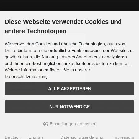
Zahlungsmethoden
Diese Webseite verwendet Cookies und
andere Technologien
Wir verwenden Cookies und ähnliche Technologien, auch von
Drittanbietern, um die ordentliche Funktionsweise der Website zu
gewährleisten, die Nutzung unseres Angebotes zu analysieren
und Ihnen ein bestmögliches Einkaufserlebnis bieten zu können.
Weitere Informationen finden Sie in unserer
Datenschutzerklärung.
ALLE AKZEPTIEREN
Die Box kann unter tpl_modified/boxes/box_miscellaneous.html verändert werden. Die
NUR NOTWENDIGE
Sprachvariablen befinden sich in der Datei tpl_modified/lang/german/lang_german.custom.
Einstellungen anpassen
Teleskop-Spezialisten © 2026 | Template © 2009-2026 by
mod
ified eCommerce Shopsoftware
Deutsch
English
Datenschutzerklärung
Impressum
mod
ified eCommerce Shopsoftware © 2009-2026