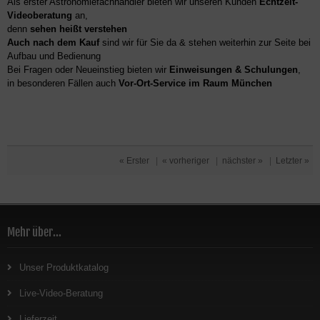
Als erster Astronomiefachhändler bieten wir unseren Kunden
Echtzeit-
Videoberatung
an,
denn
sehen heißt verstehen
Auch nach dem Kauf
sind wir für Sie da & stehen weiterhin zur Seite bei
Aufbau und Bedienung
Bei Fragen oder Neueinstieg bieten wir
Einweisungen & Schulungen
,
in besonderen Fällen auch
Vor-Ort-Service im Raum München
« Erster
|
« vorheriger
|
nächster »
|
Letzter »
Mehr über...
Unser Produktkatalog
Live-Video-Beratung
Lieferzeit