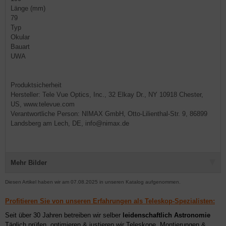
Länge (mm)
79
Typ
Okular
Bauart
UWA
Produktsicherheit
Hersteller: Tele Vue Optics, Inc., 32 Elkay Dr., NY 10918 Chester,
US, www.televue.com
Verantwortliche Person: NIMAX GmbH, Otto-Lilienthal-Str. 9, 86899
Landsberg am Lech, DE, info@nimax.de
Mehr Bilder
Diesen Artikel haben wir am 07.08.2025 in unseren Katalog aufgenommen.
Profitieren Sie von unseren Erfahrungen als Teleskop-Spezialisten:
Seit über 30 Jahren betreiben wir selber
leidenschaftlich Astronomie
Täglich prüfen, optimieren & justieren wir Teleskope, Montierungen &