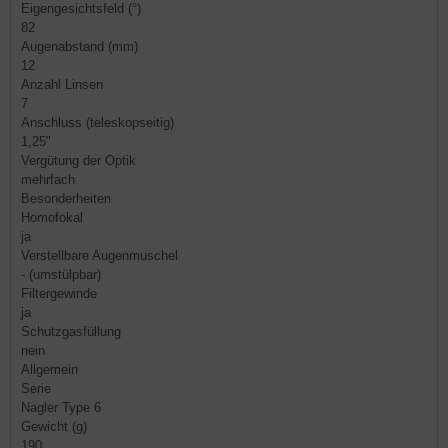
Eigengesichtsfeld (°)
82
Augenabstand (mm)
12
Anzahl Linsen
7
Anschluss (teleskopseitig)
1,25"
Vergütung der Optik
mehrfach
Besonderheiten
Homofokal
ja
Verstellbare Augenmuschel
- (umstülpbar)
Filtergewinde
ja
Schutzgasfüllung
nein
Allgemein
Serie
Nagler Type 6
Gewicht (g)
190