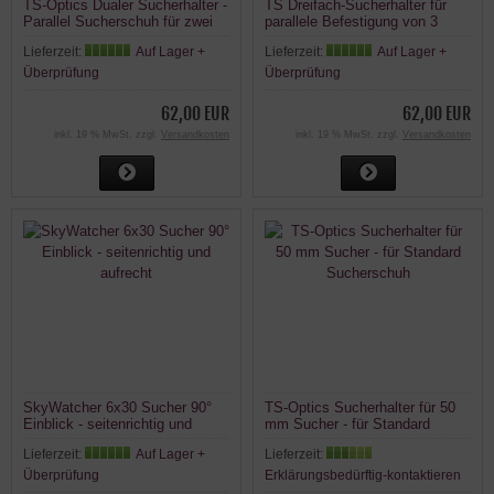
TS-Optics Dualer Sucherhalter -
TS Dreifach-Sucherhalter für
Parallel Sucherschuh für zwei
parallele Befestigung von 3
Sucher Doppelhalter
Sucher
Lieferzeit:
Auf Lager +
Lieferzeit:
Auf Lager +
Überprüfung
Überprüfung
62,00 EUR
62,00 EUR
inkl. 19 % MwSt. zzgl.
Versandkosten
inkl. 19 % MwSt. zzgl.
Versandkosten
SkyWatcher 6x30 Sucher 90°
TS-Optics Sucherhalter für 50
Einblick - seitenrichtig und
mm Sucher - für Standard
aufrecht
Sucherschuh
Lieferzeit:
Auf Lager +
Lieferzeit:
Überprüfung
Erklärungsbedürftig-kontaktieren