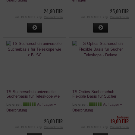
Überprüfung
erfragen
24,90 EUR
25,00 EUR
inkl. 19 % MwSt. zzgl.
Versandkosten
inkl. 19 % MwSt. zzgl.
Versandkosten
TS Sucherschuh universelle
TS-Optics Sucherschuh -
Sucherbasis für Teleskope wie
Flexible Basis für Sucher
z.B. SC
Teleskope - Deluxe
Lieferzeit:
Auf Lager +
Lieferzeit:
Auf Lager +
Überprüfung
Überprüfung
Sonderpreis
26,00 EUR
19,00 EUR
inkl. 19 % MwSt. zzgl.
Versandkosten
inkl. 19 % MwSt. zzgl.
Versandkosten