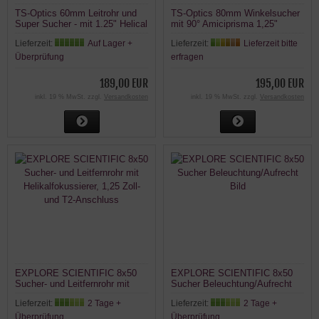
TS-Optics 60mm Leitrohr und
TS-Optics 80mm Winkelsucher
Super Sucher - mit 1.25" Helical
mit 90° Amiciprisma 1,25"
Auszug
Helical-Auszug
Lieferzeit:
Auf Lager +
Lieferzeit:
Lieferzeit bitte
Überprüfung
erfragen
189,00 EUR
195,00 EUR
inkl. 19 % MwSt. zzgl.
Versandkosten
inkl. 19 % MwSt. zzgl.
Versandkosten
EXPLORE SCIENTIFIC 8x50
EXPLORE SCIENTIFIC 8x50
Sucher- und Leitfernrohr mit
Sucher Beleuchtung/Aufrecht
Helikalfokussierer, 1,25 Zoll-
Bild
Lieferzeit:
2 Tage +
Lieferzeit:
2 Tage +
und T2-Anschluss
Überprüfung
Überprüfung