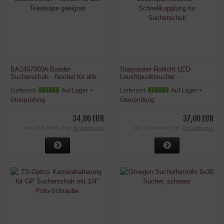
BA2457000A Baader
Starpointer Rotlicht LED-
Sucherschuh - flexibel für alle
Leuchtpunktsucher -
Teleskope geeignet
Schnellkupplung für
Lieferzeit:
Auf Lager +
Lieferzeit:
Auf Lager +
Sucherschuh
Überprüfung
Überprüfung
34,00 EUR
37,00 EUR
inkl. 19 % MwSt. zzgl.
Versandkosten
inkl. 19 % MwSt. zzgl.
Versandkosten