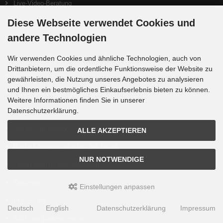
Live-Video-Beratung
Lieferzeit
Diese Webseite verwendet Cookies und
andere Technologien
Widerruf
Individuelle Beratung, statt blinder Kauf!
Wir verwenden Cookies und ähnliche Technologien, auch von
Drittanbietern, um die ordentliche Funktionsweise der Website zu
Kontakt
gewährleisten, die Nutzung unseres Angebotes zu analysieren
und Ihnen ein bestmögliches Einkaufserlebnis bieten zu können.
Preise und Angebote
Weitere Informationen finden Sie in unserer
Datenschutzerklärung.
Wegbeschreibung
Unsere Ausstellung
ALLE AKZEPTIEREN
Rückruf-Service wir rufen Sie zurück
NUR NOTWENDIGE
Lieferzeiten u. Versandkosten
Zahlarten
Einstellungen anpassen
Impressum
Deutsch
English
Datenschutzerklärung
Impressum
AGB und Widerrufsrecht