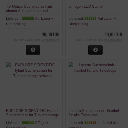
TS-Optics Sucherschuh mit
Omegon LED Sucher
ebener Auflagefläche und
Langloch für Montage auf
Lieferzeit:
Auf Lager +
Lieferzeit:
Auf Lager +
Rohrschellen
Überprüfung
Überprüfung
19,00 EUR
19,90 EUR
inkl. 19 % MwSt. zzgl.
Versandkosten
inkl. 19 % MwSt. zzgl.
Versandkosten
EXPLORE SCIENTIFIC Hybrid
Lacerta Sucherschuh - flexibel
Sucherschuh für Tubusmontage
für alle Teleskope
schwarz
Lieferzeit:
2 Tage +
Lieferzeit:
Lieferzeit bitte