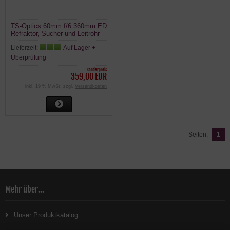
TS-Optics 60mm f/6 360mm ED
Refraktor, Sucher und Leitrohr -
auch für Astrofotografie
Lieferzeit:
Auf Lager +
Überprüfung
Sonderpreis
359,00 EUR
inkl. 19 % MwSt. zzgl.
Versandkosten
Seiten:
1
Mehr über...
Unser Produktkatalog