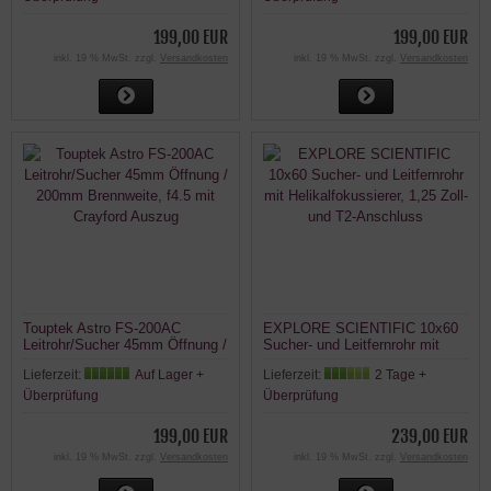
199,00 EUR
199,00 EUR
inkl. 19 % MwSt. zzgl.
Versandkosten
inkl. 19 % MwSt. zzgl.
Versandkosten
Touptek Astro FS-200AC
EXPLORE SCIENTIFIC 10x60
Leitrohr/Sucher 45mm Öffnung /
Sucher- und Leitfernrohr mit
200mm Brennweite, f4.5 mit
Helikalfokussierer, 1,25 Zoll-
Lieferzeit:
Auf Lager +
Lieferzeit:
2 Tage +
Crayford Auszug
und T2-Anschluss
Überprüfung
Überprüfung
199,00 EUR
239,00 EUR
inkl. 19 % MwSt. zzgl.
Versandkosten
inkl. 19 % MwSt. zzgl.
Versandkosten