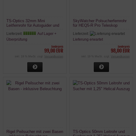
TS-Optics 32mm Mini
SkyWatcher Polsucherfernrohr
Leitfernrohr für Autoguider und
für HEQ5-R Pro Teleskop
alle ASI Kameras
Montierung
Lieferzeit:
Auf Lager +
Lieferzeit:
Überprüfung
Lieferung erwartet
Sonderpreis
Sonderpreis
99,00 EUR
98,00 EUR
inkl. 19 % MwSt. zzgl.
Versandkosten
inkl. 19 % MwSt. zzgl.
Versandkosten
Rigel Peilsucher mit zwei Basen
TS-Optics 50mm Leitrohr und