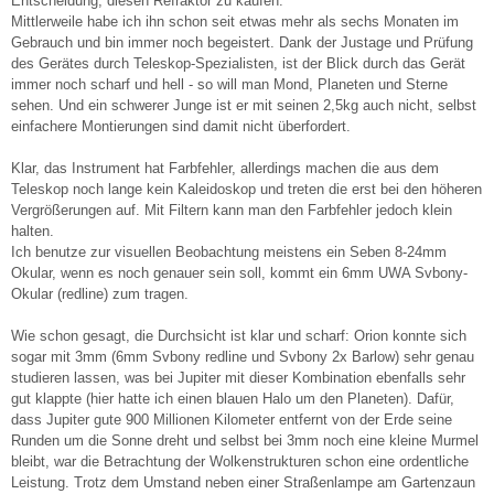
Entscheidung, diesen Refraktor zu kaufen.
Mittlerweile habe ich ihn schon seit etwas mehr als sechs Monaten im
Gebrauch und bin immer noch begeistert. Dank der Justage und Prüfung
des Gerätes durch Teleskop-Spezialisten, ist der Blick durch das Gerät
immer noch scharf und hell - so will man Mond, Planeten und Sterne
sehen. Und ein schwerer Junge ist er mit seinen 2,5kg auch nicht, selbst
einfachere Montierungen sind damit nicht überfordert.
Klar, das Instrument hat Farbfehler, allerdings machen die aus dem
Teleskop noch lange kein Kaleidoskop und treten die erst bei den höheren
Vergrößerungen auf. Mit Filtern kann man den Farbfehler jedoch klein
halten.
Ich benutze zur visuellen Beobachtung meistens ein Seben 8-24mm
Okular, wenn es noch genauer sein soll, kommt ein 6mm UWA Svbony-
Okular (redline) zum tragen.
Wie schon gesagt, die Durchsicht ist klar und scharf: Orion konnte sich
sogar mit 3mm (6mm Svbony redline und Svbony 2x Barlow) sehr genau
studieren lassen, was bei Jupiter mit dieser Kombination ebenfalls sehr
gut klappte (hier hatte ich einen blauen Halo um den Planeten). Dafür,
dass Jupiter gute 900 Millionen Kilometer entfernt von der Erde seine
Runden um die Sonne dreht und selbst bei 3mm noch eine kleine Murmel
bleibt, war die Betrachtung der Wolkenstrukturen schon eine ordentliche
Leistung. Trotz dem Umstand neben einer Straßenlampe am Gartenzaun