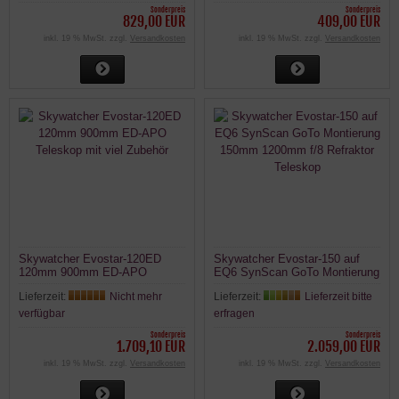
Sonderpreis
Sonderpreis
829,00 EUR
409,00 EUR
inkl. 19 % MwSt. zzgl.
Versandkosten
inkl. 19 % MwSt. zzgl.
Versandkosten
Skywatcher Evostar-120ED
Skywatcher Evostar-150 auf
120mm 900mm ED-APO
EQ6 SynScan GoTo Montierung
Teleskop mit viel Zubehör
150mm 1200mm f/8 Refraktor
Lieferzeit:
Nicht mehr
Lieferzeit:
Lieferzeit bitte
Teleskop
verfügbar
erfragen
Sonderpreis
Sonderpreis
1.709,10 EUR
2.059,00 EUR
inkl. 19 % MwSt. zzgl.
Versandkosten
inkl. 19 % MwSt. zzgl.
Versandkosten