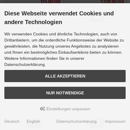
125,00 EUR
1.239,00 EUR
inkl. 19 % MwSt. zzgl.
Versandkosten
inkl. 19 % MwSt. zzgl.
Versandkosten
Diese Webseite verwendet Cookies und
andere Technologien
Wir verwenden Cookies und ähnliche Technologien, auch von
Drittanbietern, um die ordentliche Funktionsweise der Website zu
gewährleisten, die Nutzung unseres Angebotes zu analysieren
und Ihnen ein bestmögliches Einkaufserlebnis bieten zu können.
Weitere Informationen finden Sie in unserer
Datenschutzerklärung.
ALLE AKZEPTIEREN
Skywatcher Parabol Newton
SkyWatcher Photovisuelles
Skyhawk-1145P 114mm/500mm
20mm Okular
f/4.4 OTA
Lieferzeit:
Lieferzeit bitte
Lieferzeit:
Lieferung
NUR NOTWENDIGE
erfragen
erwartet
Sonderpreis
Sonderpreis
199,00 EUR
18,95 EUR
Einstellungen anpassen
inkl. 19 % MwSt. zzgl.
Versandkosten
inkl. 19 % MwSt. zzgl.
Versandkosten
Deutsch
English
Datenschutzerklärung
Impressum