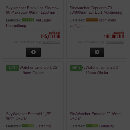
Skywatcher BlackLine Skymax-
Skywatcher Capricorn-70
90 Maksutov 90mm 1250mm
70/900mm auf EQ1 Montierung
Spotting Scope
Refraktor mit Zubehör Fernrohr
Lieferzeit:
Auf Lager +
Lieferzeit:
Nicht mehr
Teleskop
Überprüfung
verfügbar
Sonderpreis
Sonderpreis
195,00 EUR
148,00 EUR
inkl. 19 % MwSt. zzgl.
Versandkosten
inkl. 19 % MwSt. zzgl.
Versandkosten
NEU
NEU
SkyWatcher Emerald 1,25"
SkyWatcher Emerald 2" 16mm
9mm Okular
Okular
Lieferzeit:
Lieferung
Lieferzeit:
Lieferung