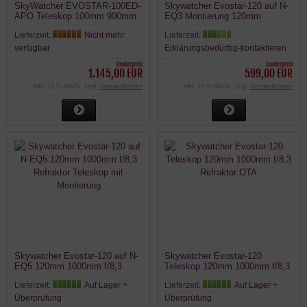
SkyWatcher EVOSTAR-100ED-
Skywatcher Evostar-120 auf N-
APO Teleskop 100mm 900mm
EQ3 Montierung 120mm
2" 1:10 OAZ mit Koffer &
1000mm f/8,3 Refraktor
Lieferzeit:
Nicht mehr
Lieferzeit:
Zubehör
Teleskop
verfügbar
Erklärungsbedürftig-kontaktieren
Sonderpreis
Sonderpreis
1.145,00 EUR
599,00 EUR
inkl. 19 % MwSt. zzgl.
Versandkosten
inkl. 19 % MwSt. zzgl.
Versandkosten
Skywatcher Evostar-120 auf N-
Skywatcher Evostar-120
EQ5 120mm 1000mm f/8,3
Teleskop 120mm 1000mm f/8,3
Refraktor Teleskop mit
Refraktor OTA
Lieferzeit:
Auf Lager +
Lieferzeit:
Auf Lager +
Montierung
Überprüfung
Überprüfung