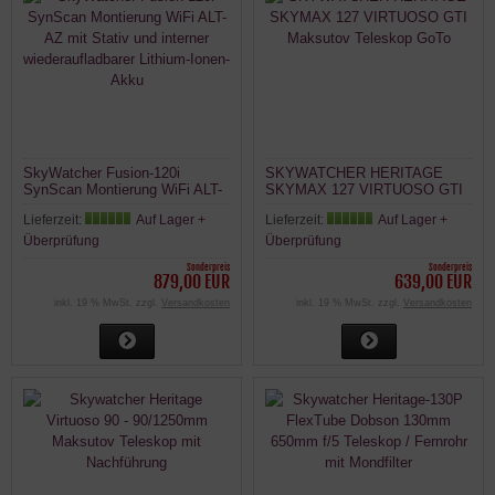
SkyWatcher Fusion-120i
SKYWATCHER HERITAGE
SynScan Montierung WiFi ALT-
SKYMAX 127 VIRTUOSO GTI
AZ mit Stativ und interner
Maksutov Teleskop GoTo
Lieferzeit:
Auf Lager +
Lieferzeit:
Auf Lager +
wiederaufladbarer Lithium-Ionen-
Akku
Überprüfung
Überprüfung
Sonderpreis
Sonderpreis
879,00 EUR
639,00 EUR
inkl. 19 % MwSt. zzgl.
Versandkosten
inkl. 19 % MwSt. zzgl.
Versandkosten