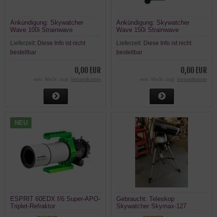
Ankündigung: Skywatcher
Ankündigung: Skywatcher
Wave 100i Strainwave
Wave 150i Strainwave
Montierung
Montierung
Lieferzeit:
Diese Info ist nicht
Lieferzeit:
Diese Info ist nicht
bestellbar
bestellbar
0,00 EUR
0,00 EUR
exkl. MwSt. zzgl.
Versandkosten
exkl. MwSt. zzgl.
Versandkosten
NEU
ESPRIT 60EDX f/6 Super-APO-
Gebraucht: Teleskop
Triplet-Refraktor
Skywatcher Skymax-127
SynScan Maksutov auf AZ