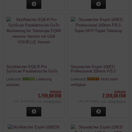
SkyWatcher EQ6-R Pro
Skywatcher Esprit-100ED
SynScan Parallaktische GoTo
Professional 100mm F/5,5
Montierung für Teleskope EQ6R
Super APO Triplet Teleskop
Lieferzeit:
Lieferung
Lieferzeit:
Nicht mehr
neueste Version mit USB
VISUELLE Version
erwartet
verfügbar
Sonderpreis
Sonderpreis
1.759,00 EUR
2.159,00 EUR
inkl. 19 % MwSt. zzgl.
Versandkosten
inkl. 19 % MwSt. zzgl.
Versandkosten