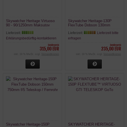
Skywatcher Heritage Virtuoso
Skywatcher Heritage-130P
90 - 90/1250mm Maksutov
FlexTube Dobson 130mm
Teleskop mit Nachführung
650mm f/5 Teleskop / Fernrohr
Lieferzeit:
Lieferzeit:
Lieferzeit bitte
mit Mondfilter
Erklärungsbedürftig-kontaktieren
erfragen
Sonderpreis
Sonderpreis
315,00 EUR
235,00 EUR
inkl. 19 % MwSt. zzgl.
Versandkosten
inkl. 19 % MwSt. zzgl.
Versandkosten
Skywatcher Heritage-150P
SKYWATCHER HERITAGE-