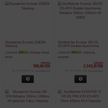
Skywatcher Evostar 120EDX
SkyWatcher Evostar 150 ED
Teleskop
ED-APO Doublet Apochromat
Refraktor 150mm 1200mm f/8
Lieferzeit:
Solange Vorrat
Lieferzeit:
Lieferung
150ED
reicht
erwartet
Sonderpreis
Sonderpreis
999,00 EUR
2.249,10 EUR
inkl. 19 % MwSt. zzgl.
Versandkosten
inkl. 19 % MwSt. zzgl.
Versandkosten