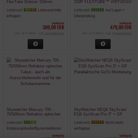
FlexTube Dobson 150mm
150P FLEXTUBE™ VIRTUOSO
750mm f/5 Teleskop / Fernrohr
GTI TELESKOP GoTo
Lieferzeit:
Lieferzeit bitte
Lieferzeit:
Auf Lager +
erfragen
Überprüfung
Sonderpreis
Sonderpreis
309,00 EUR
479,00 EUR
inkl. 19 % MwSt. zzgl.
Versandkosten
inkl. 19 % MwSt. zzgl.
Versandkosten
Skywatcher Mercury 705 -
SkyWatcher NEQ6 SkyScan/
70/500mm Refraktor optischer
EQ6 SynScan Pro 3" + GP
Tubus - auch als
Parallaktische GoTo Montierung
Lieferzeit:
Lieferzeit:
Nicht mehr
Aussichtsfernrohr und für die
Schulastronomie
Erklärungsbedürftig-kontaktieren
verfügbar
Sonderpreis
Sonderpreis