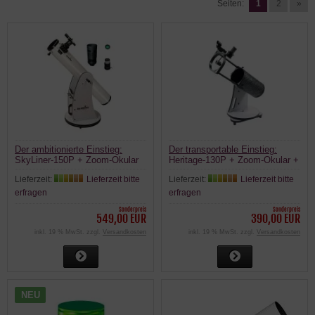
Seiten:
1
2
»
Der ambitionierte Einstieg:
Der transportable Einstieg:
SkyLiner-150P + Zoom-Okular
Heritage-130P + Zoom-Okular +
+ Barlow + Mondfilter
Barlow + Mondfilter
Lieferzeit:
Lieferzeit bitte
Lieferzeit:
Lieferzeit bitte
erfragen
erfragen
Sonderpreis
Sonderpreis
549,00 EUR
390,00 EUR
inkl. 19 % MwSt. zzgl.
Versandkosten
inkl. 19 % MwSt. zzgl.
Versandkosten
NEU