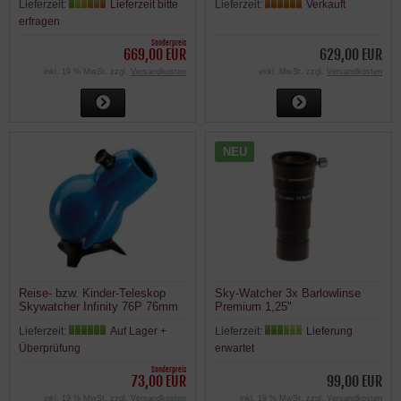
Lieferzeit:
Lieferzeit bitte
Lieferzeit:
Verkauft
GoTo Montierung
erfragen
Sonderpreis
669,00 EUR
629,00 EUR
inkl. 19 % MwSt. zzgl.
Versandkosten
exkl. MwSt. zzgl.
Versandkosten
NEU
Reise- bzw. Kinder-Teleskop
Sky-Watcher 3x Barlowlinse
Skywatcher Infinity 76P 76mm
Premium 1,25"
300mm - kompaktes Teleskop /
Lieferzeit:
Auf Lager +
Lieferzeit:
Lieferung
Fernrohr
Überprüfung
erwartet
Sonderpreis
73,00 EUR
99,00 EUR
inkl. 19 % MwSt. zzgl.
Versandkosten
inkl. 19 % MwSt. zzgl.
Versandkosten