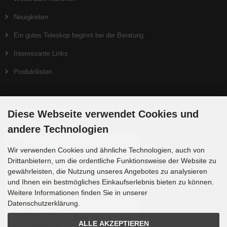
Neuigkeiten
Ein gutes Teleskop beginnt bei der Beratung
Interessante Links
Produktlisten
Zahlungsmethoden
Diese Webseite verwendet Cookies und
andere Technologien
Wir verwenden Cookies und ähnliche Technologien, auch von
Drittanbietern, um die ordentliche Funktionsweise der Website zu
gewährleisten, die Nutzung unseres Angebotes zu analysieren
und Ihnen ein bestmögliches Einkaufserlebnis bieten zu können.
Weitere Informationen finden Sie in unserer
Datenschutzerklärung.
ALLE AKZEPTIEREN