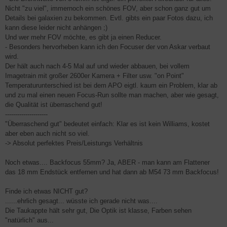
Nicht "zu viel", immernoch ein schönes FOV, aber schon ganz gut um
Details bei galaxien zu bekommen. Evtl. gibts ein paar Fotos dazu, ich
kann diese leider nicht anhängen ;)
Und wer mehr FOV möchte, es gibt ja einen Reducer.
- Besonders hervorheben kann ich den Focuser der von Askar verbaut
wird.
Der hält auch nach 4-5 Mal auf und wieder abbauen, bei vollem
Imagetrain mit großer 2600er Kamera + Filter usw. "on Point"
Temperaturunterschied ist bei dem APO eigtl. kaum ein Problem, klar ab
und zu mal einen neuen Focus-Run sollte man machen, aber wie gesagt,
die Qualität ist überraschend gut!
---------------------
"Überraschend gut" bedeutet einfach: Klar es ist kein Williams, kostet
aber eben auch nicht so viel.
-> Absolut perfektes Preis/Leistungs Verhältnis
Noch etwas.... Backfocus 55mm? Ja, ABER - man kann am Flattener
das 18 mm Endstück entfernen und hat dann ab M54 73 mm Backfocus!
Finde ich etwas NICHT gut?
......ehrlich gesagt... wüsste ich gerade nicht was....
Die Taukappte hält sehr gut, Die Optik ist klasse, Farben sehen
"natürlich" aus...