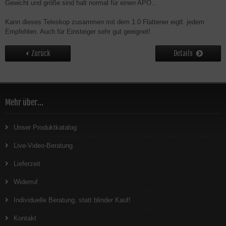
Gewicht und größe sind halt normal für einen APO...
Kann dieses Teleskop zusammen mit dem 1.0 Flattener eigtl. jedem
Empfehlen. Auch für Einsteiger sehr gut geeignet!
Zurück
Details
Mehr über...
Unser Produktkatalog
Live-Video-Beratung
Lieferzeit
Widerruf
Individuelle Beratung, statt blinder Kauf!
Kontakt