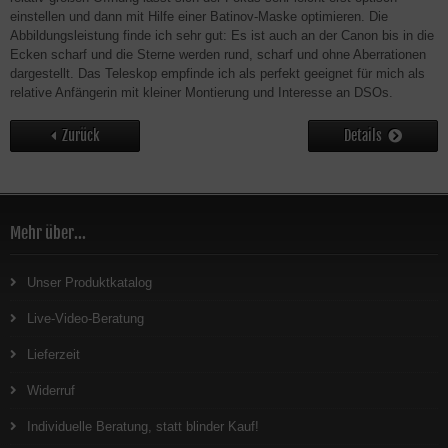
einstellen und dann mit Hilfe einer Batinov-Maske optimieren. Die
Abbildungsleistung finde ich sehr gut: Es ist auch an der Canon bis in die
Ecken scharf und die Sterne werden rund, scharf und ohne Aberrationen
dargestellt. Das Teleskop empfinde ich als perfekt geeignet für mich als
relative Anfängerin mit kleiner Montierung und Interesse an DSOs.
Zurück
Details
Mehr über...
Unser Produktkatalog
Live-Video-Beratung
Lieferzeit
Widerruf
Individuelle Beratung, statt blinder Kauf!