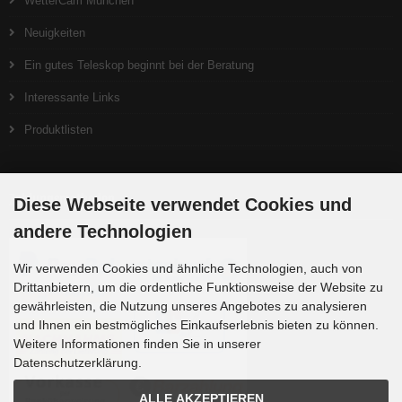
WetterCam München
Neuigkeiten
Ein gutes Teleskop beginnt bei der Beratung
Interessante Links
Produktlisten
Zahlungsmethoden
Diese Webseite verwendet Cookies und
andere Technologien
Wir verwenden Cookies und ähnliche Technologien, auch von
Drittanbietern, um die ordentliche Funktionsweise der Website zu
gewährleisten, die Nutzung unseres Angebotes zu analysieren
und Ihnen ein bestmögliches Einkaufserlebnis bieten zu können.
Weitere Informationen finden Sie in unserer
Datenschutzerklärung.
ALLE AKZEPTIEREN