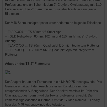
Alle aktuelleren APO und ED Teleskope von Teleskop Service, Astro
Professional und ähnliche mit dem 2" Crayford Okularauszug mit 1:10
Untersetzung. Die 2" Klemmhülse muss abschraubbar sein (siehe
Bild oben).
Der M48 Schraubadapter passt unter anderem an folgende Teleskope:
-- TLAPO804 ... TS 80mm f/6 Super Apo
-- TSED Refraktoren 80mm, 102mm und 110mm f7 mit 2" Crayford
Auszug
-- TLAPO70Q ... TS 70mm Quadruplet ED mit integriertem Flattener
-- TLAPO80Q ... TS 80mm f/6.5 Quadruplet Apo mit integriertem
Flattener
Adaption des TS 2" Flatteners:
Der Adapter hat an der Fernrohrseite ein M48x0,75 Innengewinde. Das
Gewinde ermöglicht den Anschluss eines Korrektors mit dem
entsprechenden Außengewinde. Der Korrektor versinkt im Rohr des
Okularauszuges. Damit wird der Fokus problemlos erreicht. Die
kameraseitige Adaption (Filterrad, Off Axis Guider, Kamera ...) erfolgt
über das M48-Außengewinde des Adapters.