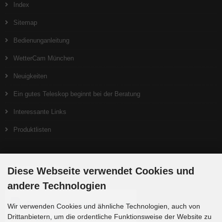
Index
Sitemap
Bedienunganleitung
WetterCam München
Neuigkeiten
Ein gutes Teleskop beginnt bei der Beratung
Interessante Links
Produktlisten
Zahlungsmethoden
Diese Webseite verwendet Cookies und
andere Technologien
Wir verwenden Cookies und ähnliche Technologien, auch von
Drittanbietern, um die ordentliche Funktionsweise der Website zu