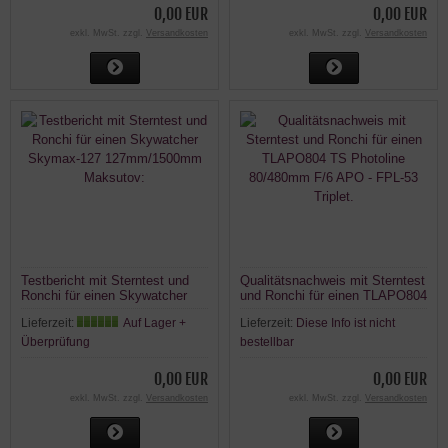
0,00 EUR
0,00 EUR
exkl. MwSt. zzgl.
Versandkosten
exkl. MwSt. zzgl.
Versandkosten
Testbericht mit Sterntest und
Qualitätsnachweis mit Sterntest
Ronchi für einen Skywatcher
und Ronchi für einen TLAPO804
Skymax-127 127mm/1500mm
TS Photoline 80/480mm F/6
Lieferzeit:
Auf Lager +
Lieferzeit:
Diese Info ist nicht
Maksutov:
APO - FPL-53 Triplet.
Überprüfung
bestellbar
0,00 EUR
0,00 EUR
exkl. MwSt. zzgl.
Versandkosten
exkl. MwSt. zzgl.
Versandkosten