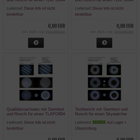
TS Photoline 80/480mm F/6
TS Photoline 80/480mm F/6
Lieferzeit:
Diese Info ist nicht
Lieferzeit:
Diese Info ist nicht
APO - FPL-53 Triplet.
APO - FPL-53 Triplet.
bestellbar
bestellbar
0,00 EUR
0,00 EUR
exkl. MwSt. zzgl.
Versandkosten
exkl. MwSt. zzgl.
Versandkosten
Qualitätsnachweis mit Sterntest
Testbericht mit Sterntest und
und Ronchi für einen TLAPO804
Ronchi für einen Skywatcher
TS Photoline 80/480mm F/6
Skymax-127 127mm/1500mm
Lieferzeit:
Diese Info ist nicht
Lieferzeit:
Auf Lager +
APO - FPL-53 Triplet.
Maksutov:
bestellbar
Überprüfung