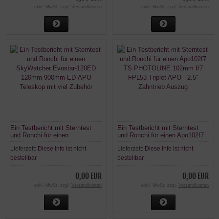
exkl. MwSt. zzgl.
Versandkosten
exkl. MwSt. zzgl.
Versandkosten
Ein Testbericht mit Sterntest
Ein Testbericht mit Sterntest
und Ronchi für einen
und Ronchi für einen Apo102f7
SkyWatcher Evostar-120ED
TS PHOTOLINE 102mm f/7
Lieferzeit:
Diese Info ist nicht
Lieferzeit:
Diese Info ist nicht
120mm 900mm ED-APO
FPL53 Triplet APO - 2.5"
Teleskop mit viel Zubehör
Zahntrieb Auszug
bestellbar
bestellbar
0,00 EUR
0,00 EUR
exkl. MwSt. zzgl.
Versandkosten
exkl. MwSt. zzgl.
Versandkosten