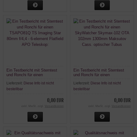
Ein Testbericht mit Sterntest
Ein Testbericht mit Sterntest
und Ronchi für einen
und Ronchi für einen
TSAPO81Q TS Imaging Star
SkyWatcher Skymax-102 OTA
Lieferzeit:
Diese Info ist nicht
Lieferzeit:
Diese Info ist nicht
80mm f/4,4 - 6-element Flatfield
102mm 1300mm Maksutov
APO Teleskop:
Cass. optischer Tubus
bestellbar
bestellbar
0,00 EUR
0,00 EUR
exkl. MwSt. zzgl.
Versandkosten
exkl. MwSt. zzgl.
Versandkosten