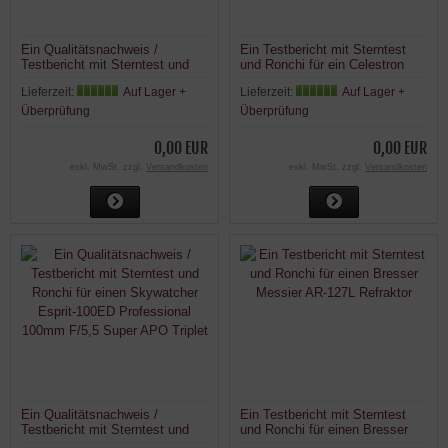
Ein Qualitätsnachweis /
Ein Testbericht mit Sterntest
Testbericht mit Sterntest und
und Ronchi für ein Celestron
Ronchi für Skywatcher Explorer-
C11 Teleskop.
Lieferzeit:
Auf Lager +
Lieferzeit:
Auf Lager +
150P Newton Teleskop
Überprüfung
Überprüfung
0,00 EUR
0,00 EUR
exkl. MwSt. zzgl.
Versandkosten
exkl. MwSt. zzgl.
Versandkosten
Ein Qualitätsnachweis /
Ein Testbericht mit Sterntest
Testbericht mit Sterntest und
und Ronchi für einen Bresser
Ronchi für einen Skywatcher
Messier AR-127L Refraktor