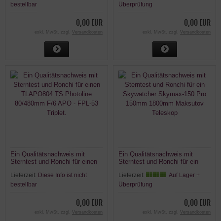
bestellbar
Überprüfung
0,00 EUR
0,00 EUR
exkl. MwSt. zzgl.
Versandkosten
exkl. MwSt. zzgl.
Versandkosten
Ein Qualitätsnachweis mit
Ein Qualitätsnachweis mit
Sterntest und Ronchi für einen
Sterntest und Ronchi für ein
TLAPO804 TS Photoline
Skywatcher Skymax-150 Pro
Lieferzeit:
Diese Info ist nicht
Lieferzeit:
Auf Lager +
80/480mm F/6 APO - FPL-53
150mm 1800mm Maksutov
Triplet.
Teleskop
bestellbar
Überprüfung
0,00 EUR
0,00 EUR
exkl. MwSt. zzgl.
Versandkosten
exkl. MwSt. zzgl.
Versandkosten