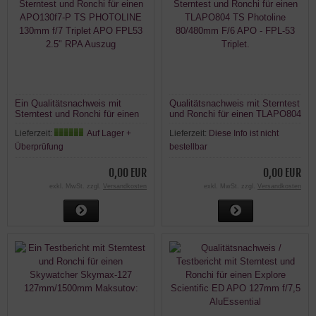
Ein Qualitätsnachweis mit
Qualitätsnachweis mit Sterntest
Sterntest und Ronchi für einen
und Ronchi für einen TLAPO804
APO130f7-P TS PHOTOLINE
TS Photoline 80/480mm F/6
Lieferzeit:
Auf Lager +
Lieferzeit:
Diese Info ist nicht
130mm f/7 Triplet APO FPL53
APO - FPL-53 Triplet.
2.5" RPA Auszug
Überprüfung
bestellbar
0,00 EUR
0,00 EUR
exkl. MwSt. zzgl.
Versandkosten
exkl. MwSt. zzgl.
Versandkosten