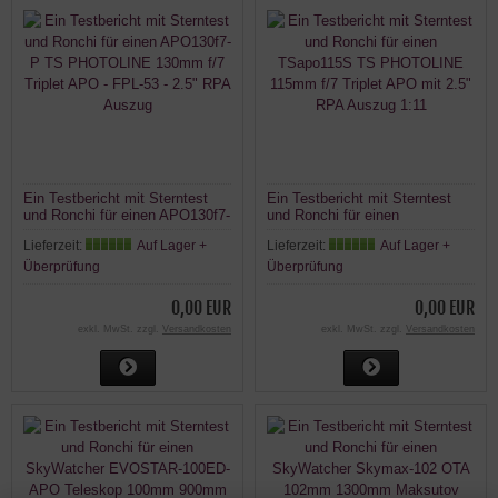
Ein Testbericht mit Sterntest
Ein Testbericht mit Sterntest
und Ronchi für einen APO130f7-
und Ronchi für einen
P TS PHOTOLINE 130mm f/7
TSapo115S TS PHOTOLINE
Lieferzeit:
Auf Lager +
Lieferzeit:
Auf Lager +
Triplet APO - FPL-53 - 2.5" RPA
115mm f/7 Triplet APO mit 2.5"
Auszug
RPA Auszug 1:11
Überprüfung
Überprüfung
0,00 EUR
0,00 EUR
exkl. MwSt. zzgl.
Versandkosten
exkl. MwSt. zzgl.
Versandkosten