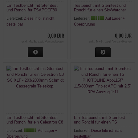
Ein Testbericht mit Sterntest
Testbericht mit Sterntest und
und Ronchi für TSAPOCF80
Ronchi für einen SkyWatcher
TS-Optics Photoline 80mm
Equinox ED-APO 120
Lieferzeit:
Diese Info ist nicht
Lieferzeit:
Auf Lager +
f/6,25 500mm Triplet FPL53
120mm/900mm Refraktor
Apo Refraktor Carbon 2.5" OAZ
Teleskop.
bestellbar
Überprüfung
0,00 EUR
0,00 EUR
exkl. MwSt. zzgl.
Versandkosten
exkl. MwSt. zzgl.
Versandkosten
Ein Testbericht mit Sterntest
Ein Testbericht mit Sterntest
und Ronchi für ein Celestron C8
und Ronchi für einen TS
SC XLT - 203/2000mm Schmidt
PHOTOLINE Apo115f7
Lieferzeit:
Auf Lager +
Lieferzeit:
Diese Info ist nicht
Cassegrain Teleskop.
115/800mm Triplet APO mit 2.5"
RPA Auszug 1:11
Überprüfung
bestellbar