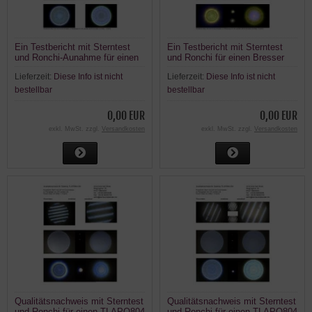
Ein Testbericht mit Sterntest
Ein Testbericht mit Sterntest
und Ronchi-Aunahme für einen
und Ronchi für einen Bresser
SkyWatcher EVOSTAR 72 ED
Messier AR-127L Refraktor
Lieferzeit:
Diese Info ist nicht
Lieferzeit:
Diese Info ist nicht
DS PRO OTA ED-APO
bestellbar
bestellbar
0,00 EUR
0,00 EUR
exkl. MwSt. zzgl.
Versandkosten
exkl. MwSt. zzgl.
Versandkosten
Qualitätsnachweis mit Sterntest
Qualitätsnachweis mit Sterntest
und Ronchi für einen TLAPO804
und Ronchi für einen TLAPO804