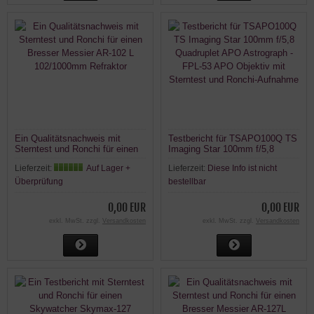
Ein Qualitätsnachweis mit
Testbericht für TSAPO100Q TS
Sterntest und Ronchi für einen
Imaging Star 100mm f/5,8
Bresser Messier AR-102 L
Quadruplet APO Astrograph -
Lieferzeit:
Auf Lager +
Lieferzeit:
Diese Info ist nicht
102/1000mm Refraktor
FPL-53 APO Objektiv mit
Sterntest und Ronchi-Aufnahme
Überprüfung
bestellbar
0,00 EUR
0,00 EUR
exkl. MwSt. zzgl.
Versandkosten
exkl. MwSt. zzgl.
Versandkosten