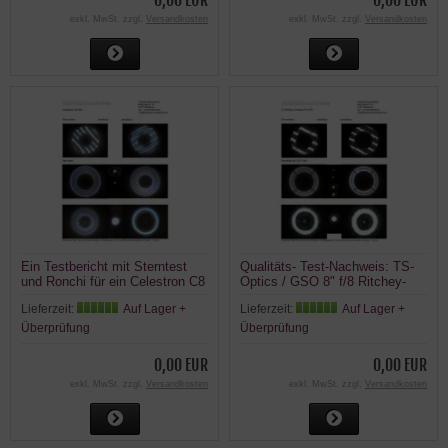
0,00 EUR
0,00 EUR
exkl. MwSt. zzgl.
Versandkosten
exkl. MwSt. zzgl.
Versandkosten
Ein Testbericht mit Sterntest
Qualitäts- Test-Nachweis: TS-
und Ronchi für ein Celestron C8
Optics / GSO 8" f/8 Ritchey-
SC XLT - 203/2000mm Schmidt
Chrétien Teleskop 203/1624mm
Lieferzeit:
Auf Lager +
Lieferzeit:
Auf Lager +
Cassegrain Teleskop.
Pro RC Metalltubus
Überprüfung
Überprüfung
0,00 EUR
0,00 EUR
exkl. MwSt. zzgl.
Versandkosten
exkl. MwSt. zzgl.
Versandkosten