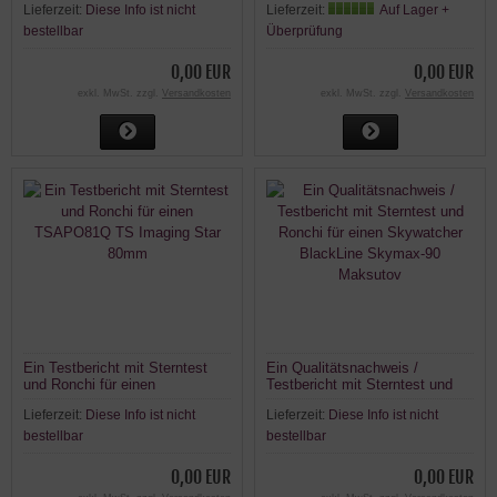
Lieferzeit:
Diese Info ist nicht
Lieferzeit:
Auf Lager +
Esprit-100ED Professional
100mm F/5,5 Super APO Triplet
bestellbar
Überprüfung
0,00 EUR
0,00 EUR
exkl. MwSt. zzgl.
Versandkosten
exkl. MwSt. zzgl.
Versandkosten
Ein Testbericht mit Sterntest
Ein Qualitätsnachweis /
und Ronchi für einen
Testbericht mit Sterntest und
TSAPO81Q TS Imaging Star
Ronchi für einen Skywatcher
Lieferzeit:
Diese Info ist nicht
Lieferzeit:
Diese Info ist nicht
80mm
BlackLine Skymax-90
Maksutov
bestellbar
bestellbar
0,00 EUR
0,00 EUR