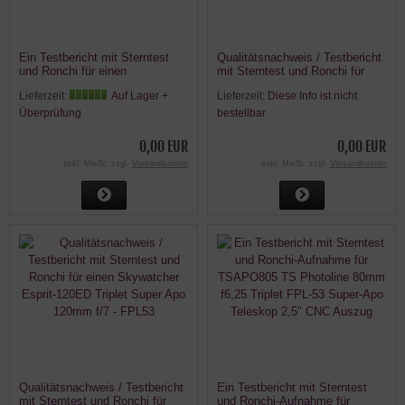
Ein Testbericht mit Sterntest
Qualitätsnachweis / Testbericht
und Ronchi für einen
mit Sterntest und Ronchi für
Skywatcher Skymax-127
einen Explore Scientific ED
Lieferzeit:
Auf Lager +
Lieferzeit:
Diese Info ist nicht
127mm/1500mm Maksutov:
APO 127mm f/7,5 AluEssential
Überprüfung
bestellbar
0,00 EUR
0,00 EUR
exkl. MwSt. zzgl.
Versandkosten
exkl. MwSt. zzgl.
Versandkosten
Qualitätsnachweis / Testbericht
Ein Testbericht mit Sterntest
mit Sterntest und Ronchi für
und Ronchi-Aufnahme für