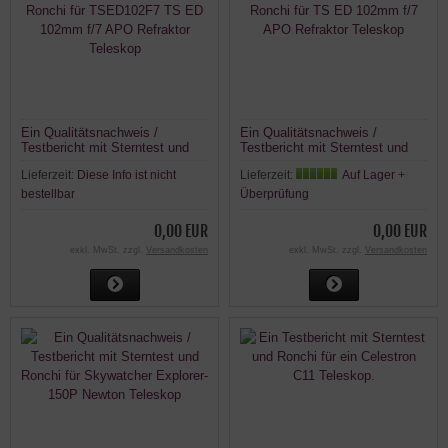
Ein Qualitätsnachweis /
Ein Qualitätsnachweis /
Testbericht mit Sterntest und
Testbericht mit Sterntest und
Ronchi für TSED102F7 TS ED
Ronchi für TS ED 102mm f/7
Lieferzeit:
Diese Info ist nicht
Lieferzeit:
Auf Lager +
102mm f/7 APO Refraktor
APO Refraktor Teleskop
Teleskop
bestellbar
Überprüfung
0,00 EUR
0,00 EUR
exkl. MwSt. zzgl.
Versandkosten
exkl. MwSt. zzgl.
Versandkosten