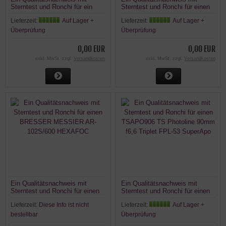
Sterntest und Ronchi für ein
Sterntest und Ronchi für einen
Celestron C9.25.
TS PHOTOLINE 115mm f/6,95
Lieferzeit:
Auf Lager +
Lieferzeit:
Auf Lager +
Triplet-Apo
Überprüfung
Überprüfung
0,00 EUR
0,00 EUR
exkl. MwSt. zzgl.
Versandkosten
exkl. MwSt. zzgl.
Versandkosten
Ein Qualitätsnachweis mit
Ein Qualitätsnachweis mit
Sterntest und Ronchi für einen
Sterntest und Ronchi für einen
BRESSER MESSIER AR-
TSAPO906 TS Photoline 90mm
Lieferzeit:
Diese Info ist nicht
Lieferzeit:
Auf Lager +
102S/600 HEXAFOC
f6,6 Triplet FPL-53 SuperApo
bestellbar
Überprüfung