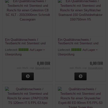
Ein Qualitätsnachweis /
Ein Qualitätsnachweis /
Testbericht mit Sterntest und
Testbericht mit Sterntest und
Ronchi für einen Celestron C8
Ronchi für einen SkyWatcher
Lieferzeit:
Auf Lager +
Lieferzeit:
Auf Lager +
SC XLT - 203/2000mm Schmidt
Startravel-150 Großfeldrefraktor
Cassegrain
150/750mm f/5
Überprüfung
Überprüfung
0,00 EUR
0,00 EUR
exkl. MwSt. zzgl.
Versandkosten
exkl. MwSt. zzgl.
Versandkosten