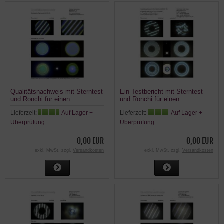
Qualitätsnachweis mit Sterntest
Ein Testbericht mit Sterntest
und Ronchi für einen
und Ronchi für einen
Skywatcher Startravel-120
SkyWatcher Maksutov
Lieferzeit:
Auf Lager +
Lieferzeit:
Auf Lager +
Großfeld Refraktor
127/1500 .
120mm/600mm f/5
Überprüfung
Überprüfung
0,00 EUR
0,00 EUR
exkl. MwSt. zzgl.
Versandkosten
exkl. MwSt. zzgl.
Versandkosten