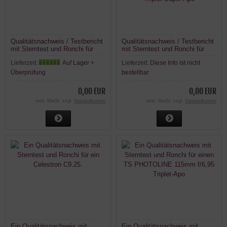
Qualitätsnachweis / Testbericht
Qualitätsnachweis / Testbericht
mit Sterntest und Ronchi für
mit Sterntest und Ronchi für
einen LPAPO1209 TS 120mm
einen Skywatcher Esprit-80 ED
Lieferzeit:
Auf Lager +
Lieferzeit:
Diese Info ist nicht
f7.5 FPL-53 Apo
80mm F/5 FPL-53 Triplet Super
Apo
Überprüfung
bestellbar
0,00 EUR
0,00 EUR
exkl. MwSt. zzgl.
Versandkosten
exkl. MwSt. zzgl.
Versandkosten
Ein Qualitätsnachweis mit
Ein Qualitätsnachweis mit