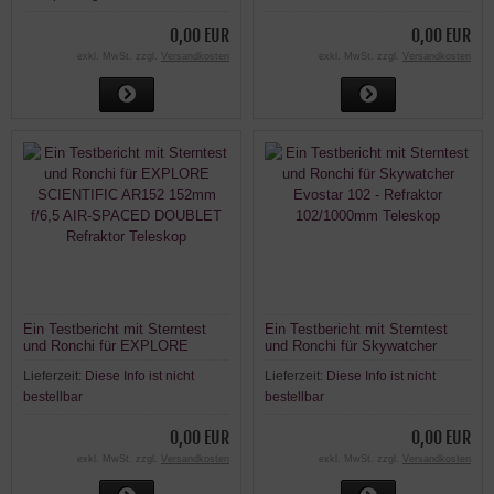
0,00 EUR
0,00 EUR
exkl. MwSt. zzgl.
Versandkosten
exkl. MwSt. zzgl.
Versandkosten
Ein Testbericht mit Sterntest
Ein Testbericht mit Sterntest
und Ronchi für EXPLORE
und Ronchi für Skywatcher
SCIENTIFIC AR152 152mm
Evostar 102 - Refraktor
Lieferzeit:
Diese Info ist nicht
Lieferzeit:
Diese Info ist nicht
f/6,5 AIR-SPACED DOUBLET
102/1000mm Teleskop
Refraktor Teleskop
bestellbar
bestellbar
0,00 EUR
0,00 EUR
exkl. MwSt. zzgl.
Versandkosten
exkl. MwSt. zzgl.
Versandkosten