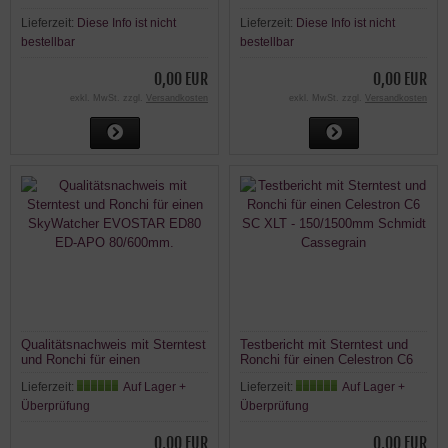
einen Skywatcher Esprit-120ED
TSAPO805 TS Photoline 80mm
Lieferzeit:
Diese Info ist nicht
Lieferzeit:
Diese Info ist nicht
Triplet Super Apo 120mm f/7 -
f6,25 Triplet FPL-53 Super-Apo
FPL53
Teleskop 2,5" CNC Auszug
bestellbar
bestellbar
0,00 EUR
0,00 EUR
exkl. MwSt. zzgl.
Versandkosten
exkl. MwSt. zzgl.
Versandkosten
Qualitätsnachweis mit Sterntest
Testbericht mit Sterntest und
und Ronchi für einen
Ronchi für einen Celestron C6
SkyWatcher EVOSTAR ED80
SC XLT - 150/1500mm Schmidt
Lieferzeit:
Auf Lager +
Lieferzeit:
Auf Lager +
ED-APO 80/600mm.
Cassegrain
Überprüfung
Überprüfung
0,00 EUR
0,00 EUR