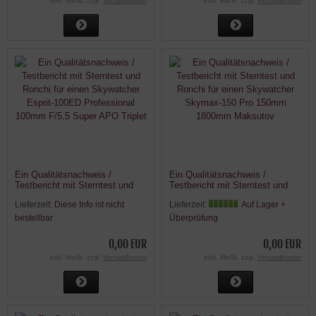
exkl. MwSt. zzgl.
Versandkosten
exkl. MwSt. zzgl.
Versandkosten
Ein Qualitätsnachweis /
Ein Qualitätsnachweis /
Testbericht mit Sterntest und
Testbericht mit Sterntest und
Ronchi für einen Skywatcher
Ronchi für einen Skywatcher
Lieferzeit:
Diese Info ist nicht
Lieferzeit:
Auf Lager +
Esprit-100ED Professional
Skymax-150 Pro 150mm
100mm F/5,5 Super APO Triplet
1800mm Maksutov
bestellbar
Überprüfung
0,00 EUR
0,00 EUR
exkl. MwSt. zzgl.
Versandkosten
exkl. MwSt. zzgl.
Versandkosten