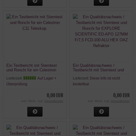
Ein Testbericht mit Sterntest
Ein Qualitätsnachweis /
und Ronchi für ein Celestron
Testbericht mit Sterntest und
C11 Teleskop.
Ronchi für EXPLORE
Lieferzeit:
Auf Lager +
Lieferzeit:
Diese Info ist nicht
SCIENTIFIC ED-APO 127MM
F/7,5 FCD-100 ALU HEX OAZ
Überprüfung
bestellbar
Refraktor
0,00 EUR
0,00 EUR
exkl. MwSt. zzgl.
Versandkosten
exkl. MwSt. zzgl.
Versandkosten