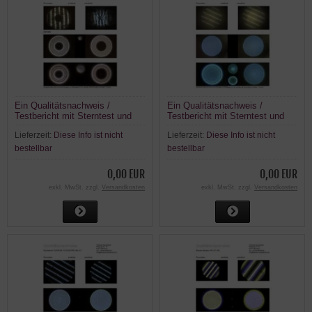
Ein Qualitätsnachweis /
Ein Qualitätsnachweis /
Testbericht mit Sterntest und
Testbericht mit Sterntest und
Ronchi für einen Skywatcher
Ronchi für einen ASKAR
Lieferzeit:
Diese Info ist nicht
Lieferzeit:
Diese Info ist nicht
BlackLine Skymax-90
FRA300 Pro
Maksutov
bestellbar
bestellbar
0,00 EUR
0,00 EUR
exkl. MwSt. zzgl.
Versandkosten
exkl. MwSt. zzgl.
Versandkosten