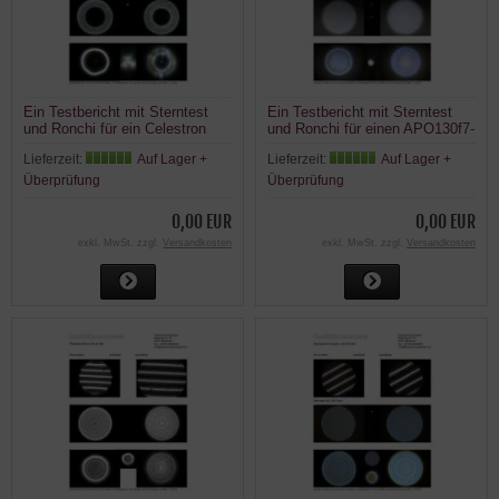
Ein Testbericht mit Sterntest
Ein Testbericht mit Sterntest
und Ronchi für ein Celestron
und Ronchi für einen APO130f7-
C9.25.
P TS PHOTOLINE 130mm f/7
Lieferzeit:
Auf Lager +
Lieferzeit:
Auf Lager +
Triplet APO FPL53 2.5" RPA
Auszug
Überprüfung
Überprüfung
0,00 EUR
0,00 EUR
exkl. MwSt. zzgl.
Versandkosten
exkl. MwSt. zzgl.
Versandkosten