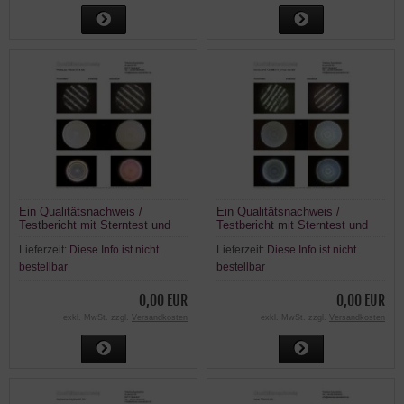
Ein Qualitätsnachweis /
Ein Qualitätsnachweis /
Testbericht mit Sterntest und
Testbericht mit Sterntest und
Ronchi für einen TS-Optics
Ronchi für einen EXPLORE
Lieferzeit:
Diese Info ist nicht
Lieferzeit:
Diese Info ist nicht
PhotoLine 125mm f/7,8 FPL53
SCIENTIFIC ED APO 127MM
und Lanthan
F/7,5 FCD-100 CF HEX Carbon
bestellbar
bestellbar
0,00 EUR
0,00 EUR
exkl. MwSt. zzgl.
Versandkosten
exkl. MwSt. zzgl.
Versandkosten