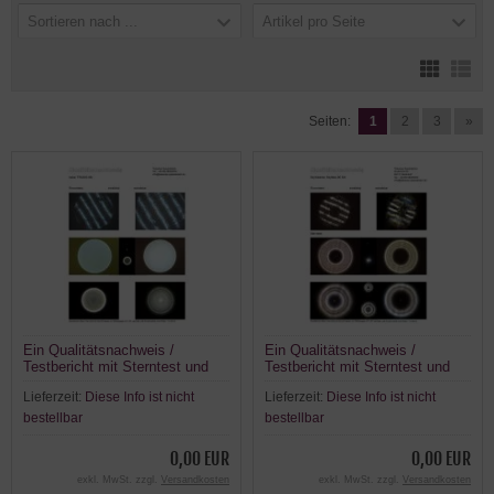
Sortieren nach ...
Artikel pro Seite
Seiten:
1
2
3
»
Ein Qualitätsnachweis /
Ein Qualitätsnachweis /
Testbericht mit Sterntest und
Testbericht mit Sterntest und
Ronchi für einen ASKAR
Ronchi für einen Skywatcher
Lieferzeit:
Diese Info ist nicht
Lieferzeit:
Diese Info ist nicht
FRA300 Pro
BlackLine Skymax-90
Maksutov
bestellbar
bestellbar
0,00 EUR
0,00 EUR
exkl. MwSt. zzgl.
Versandkosten
exkl. MwSt. zzgl.
Versandkosten