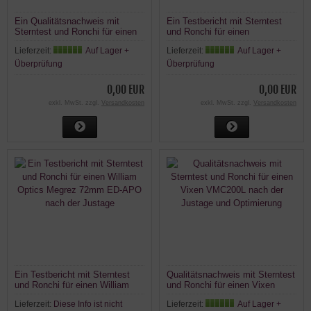
Ein Qualitätsnachweis mit
Ein Testbericht mit Sterntest
Sterntest und Ronchi für einen
und Ronchi für einen
APO130f7-P TS PHOTOLINE
Skywatcher Skymax-127
Lieferzeit:
Auf Lager +
Lieferzeit:
Auf Lager +
130mm f/7 Triplet APO FPL53
127mm/1500mm Maksutov:
2.5" RPA Auszug
Überprüfung
Überprüfung
0,00 EUR
0,00 EUR
exkl. MwSt. zzgl.
Versandkosten
exkl. MwSt. zzgl.
Versandkosten
Ein Testbericht mit Sterntest
Qualitätsnachweis mit Sterntest
und Ronchi für einen William
und Ronchi für einen Vixen
Optics Megrez 72mm ED-APO
VMC200L nach der Justage und
Lieferzeit:
Diese Info ist nicht
Lieferzeit:
Auf Lager +
nach der Justage
Optimierung