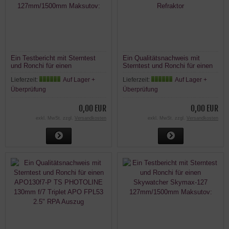
Ein Testbericht mit Sterntest
Ein Qualitätsnachweis mit
und Ronchi für einen
Sterntest und Ronchi für einen
Skywatcher Skymax-127
Bresser Messier AR-127L
Lieferzeit:
Auf Lager +
Lieferzeit:
Auf Lager +
127mm/1500mm Maksutov:
Refraktor
Überprüfung
Überprüfung
0,00 EUR
0,00 EUR
exkl. MwSt. zzgl.
Versandkosten
exkl. MwSt. zzgl.
Versandkosten