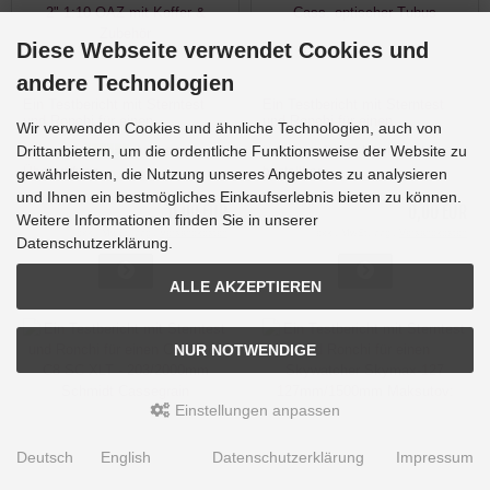
Diese Webseite verwendet Cookies und
andere Technologien
Ein Testbericht mit Sterntest
Ein Testbericht mit Sterntest
und Ronchi für einen
und Ronchi für einen
Wir verwenden Cookies und ähnliche Technologien, auch von
SkyWatcher EVOSTAR-100ED-
SkyWatcher Skymax-102 OTA
Drittanbietern, um die ordentliche Funktionsweise der Website zu
Lieferzeit:
Auf Lager +
Lieferzeit:
Diese Info ist nicht
APO Teleskop 100mm 900mm
102mm 1300mm Maksutov
2" 1:10 OAZ mit Koffer &
Cass. optischer Tubus
Überprüfung
bestellbar
gewährleisten, die Nutzung unseres Angebotes zu analysieren
Zubehör
und Ihnen ein bestmögliches Einkaufserlebnis bieten zu können.
0,00 EUR
0,00 EUR
Weitere Informationen finden Sie in unserer
exkl. MwSt. zzgl.
Versandkosten
exkl. MwSt. zzgl.
Versandkosten
Datenschutzerklärung.
ALLE AKZEPTIEREN
NUR NOTWENDIGE
Einstellungen anpassen
Deutsch
English
Datenschutzerklärung
Impressum