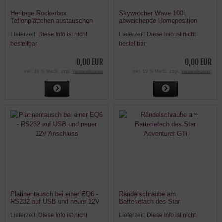
Heritage Rockerbox
Skywatcher Wave 100i,
Teflonplättchen austauschen
abweichende Homeposition
Lieferzeit:
Diese Info ist nicht
Lieferzeit:
Diese Info ist nicht
bestellbar
bestellbar
0,00 EUR
0,00 EUR
inkl. 19 % MwSt. zzgl.
Versandkosten
inkl. 19 % MwSt. zzgl.
Versandkosten
Platinentausch bei einer EQ6 -
Rändelschraube am
RS232 auf USB und neuer 12V
Batteriefach des Star
Anschluss
Adventurer GTi
Lieferzeit:
Diese Info ist nicht
Lieferzeit:
Diese Info ist nicht