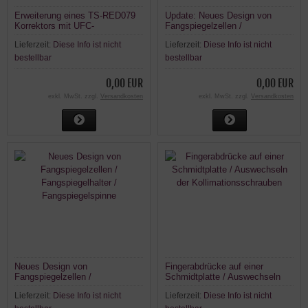
Erweiterung eines TS-RED079
Update: Neues Design von
Korrektors mit UFC-
Fangspiegelzellen /
Filterschublade
Fangspiegelhalter /
Lieferzeit:
Diese Info ist nicht
Lieferzeit:
Diese Info ist nicht
Fangspiegelspinne
bestellbar
bestellbar
0,00 EUR
0,00 EUR
exkl. MwSt. zzgl.
Versandkosten
exkl. MwSt. zzgl.
Versandkosten
Neues Design von
Fingerabdrücke auf einer
Fangspiegelzellen /
Schmidtplatte / Auswechseln
Fangspiegelhalter /
der Kollimationsschrauben
Lieferzeit:
Diese Info ist nicht
Lieferzeit:
Diese Info ist nicht
Fangspiegelspinne