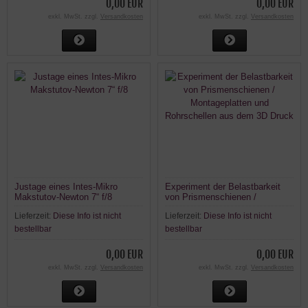
0,00 EUR
0,00 EUR
exkl. MwSt. zzgl.
Versandkosten
exkl. MwSt. zzgl.
Versandkosten
Justage eines Intes-Mikro
Experiment der Belastbarkeit
Makstutov-Newton 7“ f/8
von Prismenschienen /
Montageplatten und
Lieferzeit:
Diese Info ist nicht
Lieferzeit:
Diese Info ist nicht
Rohrschellen aus dem 3D Druck
bestellbar
bestellbar
0,00 EUR
0,00 EUR
exkl. MwSt. zzgl.
Versandkosten
exkl. MwSt. zzgl.
Versandkosten