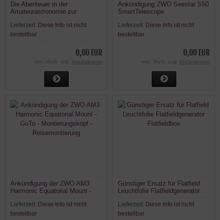
Die Abenteuer in der
Ankündigung ZWO Seestar S50
Amateurastronomie zur
SmartTelescope
Schulung Jugendlicher
Lieferzeit:
Diese Info ist nicht
Lieferzeit:
Diese Info ist nicht
bestellbar
bestellbar
0,00 EUR
0,00 EUR
exkl. MwSt. zzgl.
Versandkosten
exkl. MwSt. zzgl.
Versandkosten
Ankündigung der ZWO AM3
Günstiger Ersatz für Flatfield
Harmonic Equatorial Mount -
Leuchtfolie Flatfieldgenerator
GoTo - Montierungskopf -
Flatfieldbox
Lieferzeit:
Diese Info ist nicht
Lieferzeit:
Diese Info ist nicht
Reisemontierung
bestellbar
bestellbar