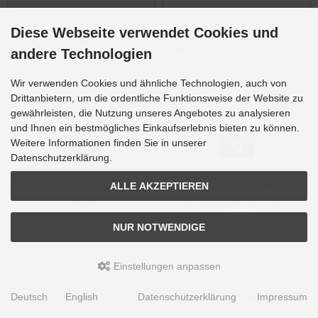
Diese Webseite verwendet Cookies und
Vorab - Information:
Festgesetztes Gewinde nach
SkyWatcher Star Adventurer
einer Beobachtungsnacht lösen
andere Technologien
GTi
Lieferzeit:
Diese Info ist nicht
Lieferzeit:
Diese Info ist nicht
bestellbar
bestellbar
Wir verwenden Cookies und ähnliche Technologien, auch von
Drittanbietern, um die ordentliche Funktionsweise der Website zu
0,00 EUR
0,00 EUR
gewährleisten, die Nutzung unseres Angebotes zu analysieren
exkl. MwSt. zzgl.
Versandkosten
exkl. MwSt. zzgl.
Versandkosten
und Ihnen ein bestmögliches Einkaufserlebnis bieten zu können.
Weitere Informationen finden Sie in unserer
Datenschutzerklärung.
ALLE AKZEPTIEREN
NUR NOTWENDIGE
Einstellungen anpassen
Deutsch
English
Datenschutzerklärung
Impressum
Prototyp eines Newton-
Entwicklung des Blendenrings
Astrographen
für Newton Spiegel