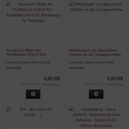
Austausch Motor bei
Abbildungen von dejustierten
SkyWatcher EQ6-R Pro -
Optiken an der Justagescheibe
Parallaktische GoTo Montierung
Lieferzeit:
Diese Info ist nicht
Lieferzeit:
Diese Info ist nicht
für Teleskope
bestellbar
bestellbar
0,00 EUR
0,00 EUR
exkl. MwSt. zzgl.
Versandkosten
exkl. MwSt. zzgl.
Versandkosten