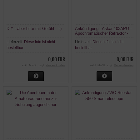
DIY - aber bitte mit Gefühl...:-)
Ankündigung : Askar 103APO -
Apochromatischer Refraktor -
103mm f6.8 / 700mm
Lieferzeit:
Diese Info ist nicht
Lieferzeit:
Diese Info ist nicht
Brennweite
bestellbar
bestellbar
0,00 EUR
0,00 EUR
exkl. MwSt. zzgl.
Versandkosten
exkl. MwSt. zzgl.
Versandkosten