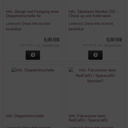
Info: Design und Fertigung einer
Info: Takahashi Mewlon 210 -
Doppelrohrschelle für
Check up und Kollimation
unterschiedliche Teleskope
Lieferzeit:
Diese Info ist nicht
Lieferzeit:
Diese Info ist nicht
bestellbar
bestellbar
0,00 EUR
0,00 EUR
exkl. MwSt. zzgl.
Versandkosten
exkl. MwSt. zzgl.
Versandkosten
Info: Doppelrohrschelle
Info: Fokussierer beim
RedCat51 / Spacecat51
blockiert?