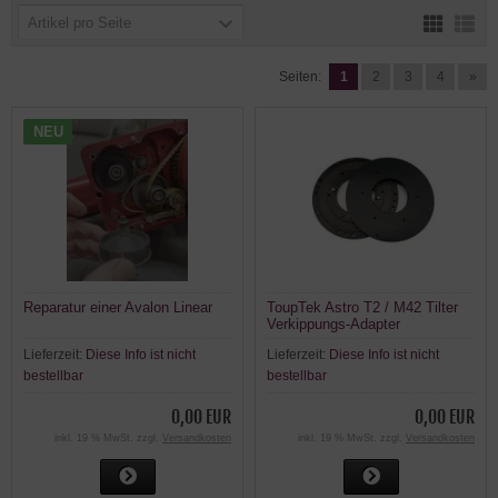
Artikel pro Seite
Seiten:
1
2
3
4
»
NEU
Reparatur einer Avalon Linear
ToupTek Astro T2 / M42 Tilter
Verkippungs-Adapter
Lieferzeit:
Diese Info ist nicht
Lieferzeit:
Diese Info ist nicht
bestellbar
bestellbar
0,00 EUR
0,00 EUR
inkl. 19 % MwSt. zzgl.
Versandkosten
inkl. 19 % MwSt. zzgl.
Versandkosten