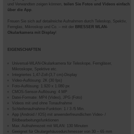
und Verwandten zeigen können,
teilen Sie Fotos und Videos einfach
über die App
.
Freuen Sie sich auf detailreiche Aufnahmen durch Teleskop, Spektiv,
Fernglas, Mikroskop und Co. – mit der
BRESSER WLAN-
Okularkamera mit Display
!
EIGENSCHAFTEN
Universal-WLAN-Okularkamera für Teleskope, Ferngläser,
Mikroskope, Spektive etc.
Integriertes 1,47-Zoll-(3,7 cm)-Display
Video-Auflösung: 2K (30 fps)
Foto-Auflösung: 1.920 x 1.080 px
CMOS-Sensor-Auflösung: 4 MP
Datei-Formate: MP4 (Video), JPG (Foto)
Videos mit und ohne Tonaufnahme
Schleifenaufnahme-Funktion: 1 / 3 /5 Min.
App (Android / IOS) mit anwenderfreundlichen Video- /
Bildbearbeitungsfunktionen
Max. Aufnahmezeit mit WLAN: 130 Minuten
Geeignet für Okulargehäusedurchmesser von 30 – 65 mm