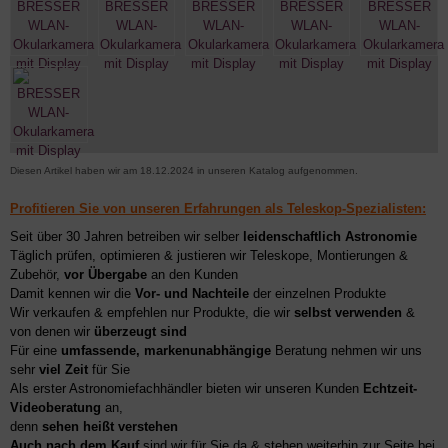
Diesen Artikel haben wir am 18.12.2024 in unseren Katalog aufgenommen.
Profitieren Sie von unseren Erfahrungen als Teleskop-Spezialisten:
Seit über 30 Jahren betreiben wir selber
leidenschaftlich Astronomie
Täglich prüfen, optimieren & justieren wir Teleskope, Montierungen &
Zubehör,
vor Übergabe
an den Kunden
Damit kennen wir die
Vor- und Nachteile
der einzelnen Produkte
Wir verkaufen & empfehlen nur Produkte, die wir
selbst verwenden
&
von denen wir
überzeugt sind
Für eine
umfassende, markenunabhängige
Beratung nehmen wir uns
sehr
viel Zeit
für Sie
Als erster Astronomiefachhändler bieten wir unseren Kunden
Echtzeit-
Videoberatung
an,
denn
sehen heißt verstehen
Auch nach dem Kauf
sind wir für Sie da & stehen weiterhin zur Seite bei