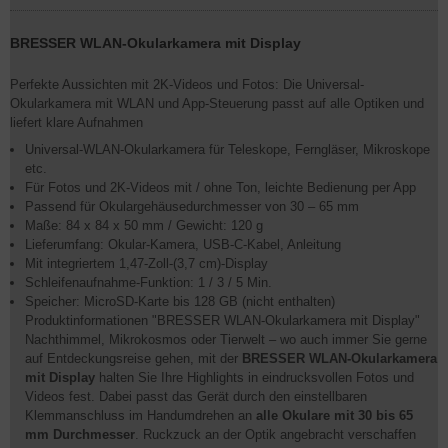
BRESSER WLAN-Okularkamera mit Display
Perfekte Aussichten mit 2K-Videos und Fotos: Die Universal-
Okularkamera mit WLAN und App-Steuerung passt auf alle Optiken und
liefert klare Aufnahmen
Universal-WLAN-Okularkamera für Teleskope, Ferngläser, Mikroskope
etc.
Für Fotos und 2K-Videos mit / ohne Ton, leichte Bedienung per App
Passend für Okulargehäusedurchmesser von 30 – 65 mm
Maße: 84 x 84 x 50 mm / Gewicht: 120 g
Lieferumfang: Okular-Kamera, USB-C-Kabel, Anleitung
Mit integriertem 1,47-Zoll-(3,7 cm)-Display
Schleifenaufnahme-Funktion: 1 / 3 / 5 Min.
Speicher: MicroSD-Karte bis 128 GB (nicht enthalten)
Produktinformationen "BRESSER WLAN-Okularkamera mit Display"
Nachthimmel, Mikrokosmos oder Tierwelt – wo auch immer Sie gerne
auf Entdeckungsreise gehen, mit der
BRESSER WLAN-Okularkamera
mit Display
halten Sie Ihre Highlights in eindrucksvollen Fotos und
Videos fest. Dabei passt das Gerät durch den einstellbaren
Klemmanschluss im Handumdrehen an
alle Okulare mit 30 bis 65
mm Durchmesser
. Ruckzuck an der Optik angebracht verschaffen