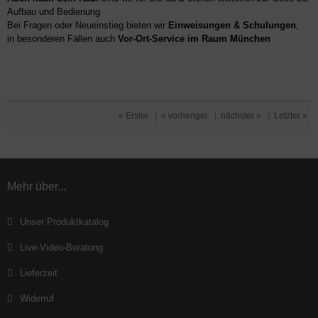
Aufbau und Bedienung
Bei Fragen oder Neueinstieg bieten wir
Einweisungen & Schulungen
,
in besonderen Fällen auch
Vor-Ort-Service im Raum München
« Erster
|
« vorheriger
|
nächster »
|
Letzter »
Mehr über...
Unser Produktkatalog
Live-Video-Beratung
Lieferzeit
Widerruf