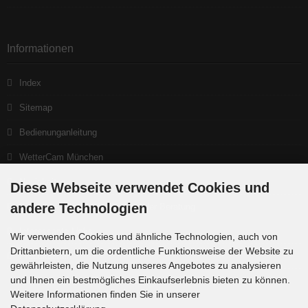
Informationen
Index
Sitemap
Bedienunganleitung
WetterCam München
Neuigkeiten
Diese Webseite verwendet Cookies und
andere Technologien
Ein gutes Teleskop beginnt bei der Beratung
Interessante Links
Wir verwenden Cookies und ähnliche Technologien, auch von
Drittanbietern, um die ordentliche Funktionsweise der Website zu
Produktlisten
gewährleisten, die Nutzung unseres Angebotes zu analysieren
und Ihnen ein bestmögliches Einkaufserlebnis bieten zu können.
Weitere Informationen finden Sie in unserer