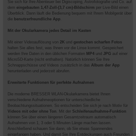
Sie sich für Ihre Abenteuer bei Digiscoping, Astrofotografie und Co. auf
dem
eingebauten 1,47-Zoll-(3,7 cm)-Bildschirm
per Live-Bild einen
Überblick. Dann läuft die Bedienung bequem mit Ihrem Mobilgerät über
die
benutzerfreundliche App
.
Mit der Okularkamera jedes Detail im Kasten
Mit einer Videoauflösung von
2K
und
gestochen scharfen Fotos
halten Sie alles fest, was Ihnen vor die Linse kommt. Gespeichert
werden Ihre Daten in den üblichen Formaten
MP4
und
JPG
auf einer
MicroSD-Karte (nicht enthalten). Natürlich können Sie Ihre
Schnappschüsse und Videos zusätzlich in das
Album der App
herunterladen und jederzeit abrufen.
Erweiterte Funktionen für perfekte Aufnahmen
Die moderne BRESSER WLAN-Okularkamera bietet Ihnen
verschiedene Aufnahmeoptionen für unterschiedliche
Beobachtungssituationen. So entscheiden Sie sich je nach Motiv für
Videos mit oder ohne Ton
. Mit der
Schleifenaufnahme-Funktion
können Sie über einen längeren Gesamtzeitraum automatisch
Aufnahmen von 1, 3 oder 5 Minuten Länge machen lassen.
Anschließend schauen Sie dann, ob Sie etwas Spannendes
eingefangen haben. Und damit Sie Ihre Entdeckungen auch Freunden