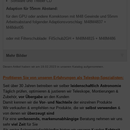
Software und Treiber CD
Adaption für 55mm Abstand:
für den GPU oder andere Korrektoren mit M48 Gewinde und 55mm
Arbeitsabstand folgender Adaptionsvorschlag: M48M4837 +
M48dist05
oder mit Filterschublade: FilSchub2GH + M48M4815 + M48M486
Mehr Bilder
Diesen Artikel haben wir am 19.02.2023 in unseren Katalog aufgenommen.
Profitieren Sie von unseren Erfahrungen als Teleskop-Spezialisten:
Seit über 30 Jahren betreiben wir selber
leidenschaftlich Astronomie
Täglich prüfen, optimieren & justieren wir Teleskope, Montierungen &
Zubehör,
vor Übergabe
an den Kunden
Damit kennen wir die
Vor- und Nachteile
der einzelnen Produkte
Wir verkaufen & empfehlen nur Produkte, die wir
selbst verwenden
&
von denen wir
überzeugt sind
Für eine
umfassende, markenunabhängige
Beratung nehmen wir uns
sehr
viel Zeit
für Sie
Als erster Astronomiefachhändler bieten wir unseren Kunden
Echtzeit-