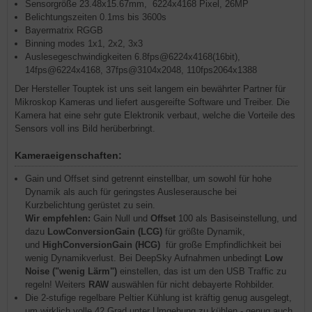
Sensorgröße 23.48x15.67mm, 6224x4168 Pixel, 26MP
Belichtungszeiten 0.1ms bis 3600s
Bayermatrix RGGB
Binning modes 1x1, 2x2, 3x3
Auslesegeschwindigkeiten 6.8fps@6224x4168(16bit),
14fps@6224x4168, 37fps@3104x2048, 110fps2064x1388
Der Hersteller Touptek ist uns seit langem ein bewährter Partner für
Mikroskop Kameras und liefert ausgereifte Software und Treiber. Die
Kamera hat eine sehr gute Elektronik verbaut, welche die Vorteile des
Sensors voll ins Bild herüberbringt.
Kameraeigenschaften:
Gain und Offset sind getrennt einstellbar, um sowohl für hohe
Dynamik als auch für geringstes Ausleserausche bei
Kurzbelichtung gerüstet zu sein.
Wir empfehlen:
Gain Null und
Offset
100 als Basiseinstellung, und
dazu
LowConversionGain (LCG)
für größte Dynamik,
und
HighConversionGain
(HCG)
für große Empfindlichkeit bei
wenig Dynamikverlust. Bei DeepSky Aufnahmen unbedingt
Low
Noise ("wenig Lärm")
einstellen, das ist um den USB Traffic zu
regeln! Weiters
RAW
auswählen für nicht debayerte Rohbilder.
Die 2-stufige regelbare Peltier Kühlung ist kräftig genug ausgelegt,
um wirklich volle 42 Grad unter Umgebung zu kühlen - genug auch