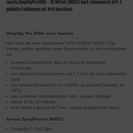
Lacerta DeepSkyPro2600 - 26 MPixel (IMX571 back-illuminated) APS-C
gekühlte Farbkamera mit M48 Anschluss
DeepSky Pro 2600c color Kamera
Hier wurde der neue sensationelle SONY EXMOR IMX571 Chip
verbaut, welcher geradezu ideale Eigenschaften für die Astrofotografie
hat:
extreme Empfindlichkeit dank der backside illumination
Technologie
sehr geringes Ausleserauschen von 0,7-3,5 e- (je nach eingestellter
Gain)
sehr geringer Dunkelstrom von 0,0005e- (je pixel und Sekunde, bei
-20°C)
kein sichtbares Verstärkerglühen mehr - saubere Rohbilder
nativer 16 Bit A/D Wandler
hohe fullwell Kapazität der Pixel - weniger ausgebrannte Sterne
Sensor Spezifikation IMX571:
Pixelgröße 3,76x3,76µm