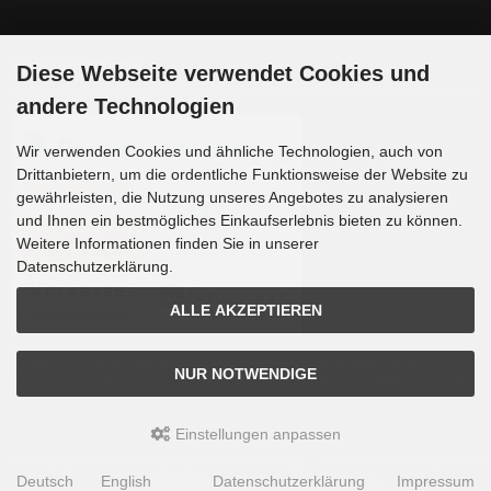
Zahlungsmethoden
Diese Webseite verwendet Cookies und
andere Technologien
Wir verwenden Cookies und ähnliche Technologien, auch von
Drittanbietern, um die ordentliche Funktionsweise der Website zu
gewährleisten, die Nutzung unseres Angebotes zu analysieren
und Ihnen ein bestmögliches Einkaufserlebnis bieten zu können.
Weitere Informationen finden Sie in unserer
Datenschutzerklärung.
ALLE AKZEPTIEREN
Die Box kann unter tpl_modified/boxes/box_miscellaneous.html verändert werden. Die
NUR NOTWENDIGE
Sprachvariablen befinden sich in der Datei tpl_modified/lang/german/lang_german.custom.
Einstellungen anpassen
Teleskop-Spezialisten © 2026 | Template © 2009-2026 by
mod
ified eCommerce Shopsoftware
Deutsch
English
Datenschutzerklärung
Impressum
mod
ified eCommerce Shopsoftware © 2009-2026