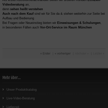
Videoberatung
an,
denn
sehen heißt verstehen
Auch nach dem Kauf
sind wir für Sie da & stehen weiterhin zur Seite bei
Aufbau und Bedienung
Bei Fragen oder Neueinstieg bieten wir
Einweisungen & Schulungen
,
in besonderen Fällen auch
Vor-Ort-Service im Raum München
« Erster
|
« vorheriger
|
nächster »
|
Letzter »
Mehr über...
Unser Produktkatalog
Live-Video-Beratung
Lieferzeit