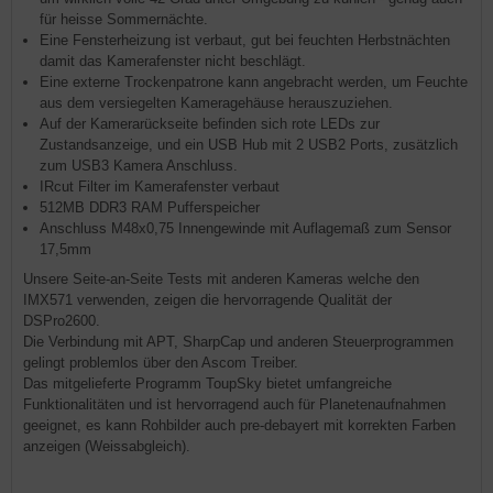
für heisse Sommernächte.
Eine Fensterheizung ist verbaut, gut bei feuchten Herbstnächten
damit das Kamerafenster nicht beschlägt.
Eine externe Trockenpatrone kann angebracht werden, um Feuchte
aus dem versiegelten Kameragehäuse herauszuziehen.
Auf der Kamerarückseite befinden sich rote LEDs zur
Zustandsanzeige, und ein USB Hub mit 2 USB2 Ports, zusätzlich
zum USB3 Kamera Anschluss.
IRcut Filter im Kamerafenster verbaut
512MB DDR3 RAM Pufferspeicher
Anschluss M48x0,75 Innengewinde mit Auflagemaß zum Sensor
17,5mm
Unsere Seite-an-Seite Tests mit anderen Kameras welche den
IMX571 verwenden, zeigen die hervorragende Qualität der
DSPro2600.
Die Verbindung mit APT, SharpCap und anderen Steuerprogrammen
gelingt problemlos über den Ascom Treiber.
Das mitgelieferte Programm ToupSky bietet umfangreiche
Funktionalitäten und ist hervorragend auch für Planetenaufnahmen
geeignet, es kann Rohbilder auch pre-debayert mit korrekten Farben
anzeigen (Weissabgleich).