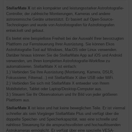
StellarMate X
ist ein kompakter und leistungsstarker Astrofotografie-
Controller, der zahlreiche Montierungen, Kameras und andere
astronomische Geräte unterstützt. Er basiert auf Open-Source-
Technologien und wurde von Astrofotografen für Astrofotografen
entwickelt und gebaut.
Es bietet eine beispiellose Freiheit bei der Auswahl Ihrer bevorzugten
Plattform zur Fernsteuerung Ihrer Ausrüstung. Sie können Ekos
Astrofotografie-Tool auf Windows, MacOS oder Linux verwenden.
Darüber hinaus können Sie die StellarMate App auf iOS und Android
verwenden, um Ihren kompletten Astrofotografie-Workflow zu
automatisieren. StellarMate X ist einfach:
1.) Verbinden Sie Ihre Ausrüstung (Montierung, Kamera, DSLR,
Fokussierer, Filterrad...) mit StellarMate X über USB oder WiFi.
2.) Verbinden Sie sich mit StellarMate X entweder von Ihrem
Mobiltelefon, Tablet oder Laptop/Desktop-Computer aus.
3.) Steuern Sie Ihr Observatorium und Ihr Bild von jeder größeren
Plattform aus.
StellarMate X
ist leise und hat keine beweglichen Teile. Er ist viermal
schneller als sein Vorgänger StellarMate Plus und verfügt über die
doppelte Speicher- und Speicherkapazität, was eine schnelle und
nahtlose Steuerung für die anspruchsvollsten und hochauflösenden
Astrokameras ermöglicht. Er verfügt über eine spezielle VESA-