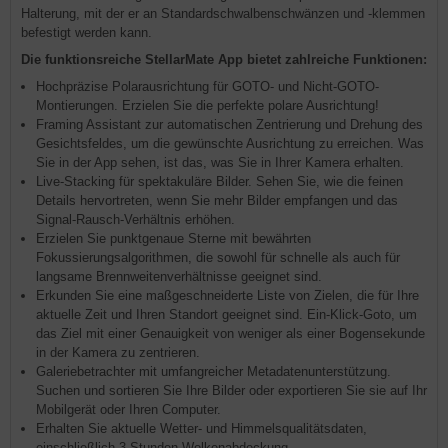
Halterung, mit der er an Standardschwalbenschwänzen und -klemmen
befestigt werden kann.
Die funktionsreiche StellarMate App bietet zahlreiche Funktionen:
Hochpräzise Polarausrichtung für GOTO- und Nicht-GOTO-
Montierungen. Erzielen Sie die perfekte polare Ausrichtung!
Framing Assistant zur automatischen Zentrierung und Drehung des
Gesichtsfeldes, um die gewünschte Ausrichtung zu erreichen. Was
Sie in der App sehen, ist das, was Sie in Ihrer Kamera erhalten.
Live-Stacking für spektakuläre Bilder. Sehen Sie, wie die feinen
Details hervortreten, wenn Sie mehr Bilder empfangen und das
Signal-Rausch-Verhältnis erhöhen.
Erzielen Sie punktgenaue Sterne mit bewährten
Fokussierungsalgorithmen, die sowohl für schnelle als auch für
langsame Brennweitenverhältnisse geeignet sind.
Erkunden Sie eine maßgeschneiderte Liste von Zielen, die für Ihre
aktuelle Zeit und Ihren Standort geeignet sind. Ein-Klick-Goto, um
das Ziel mit einer Genauigkeit von weniger als einer Bogensekunde
in der Kamera zu zentrieren.
Galeriebetrachter mit umfangreicher Metadatenunterstützung.
Suchen und sortieren Sie Ihre Bilder oder exportieren Sie sie auf Ihr
Mobilgerät oder Ihren Computer.
Erhalten Sie aktuelle Wetter- und Himmelsqualitätsdaten,
einschließlich 3-Stunden-Wolkenabdeckung.