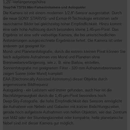
1,25"-Verlängerungshülse
ToupTek TS715 Mini-Farbastrokamera und Autoguider
Die Kamera ist mit einem modernen 1/2,8"-Sensor ausgestattet. Durch
die neue SONY STARVIS- und Exmor-R-Technologie entstehen sehr
rauscharme Bilder bei gleichzeitig hoher Empfindlichkeit. Hinzu kommt
eine sehr hohe Auflösung durch besonders kleine 1,45-µm-Pixel. Das
Ergebnis ist eine sehr vielseitige Kamera, die bei unterschiedlichen
Anforderungen ausgezeichnete Ergebnisse liefert. Die Kamera ist unter
anderem gut geeignet für:
Mond- und Planetenfotografie, durch die extrem kleinen Pixel können Sie
hoch aufgelöste Aufnahmen von Mond und Planeten ohne
Brennweitenverlängerung, wie z. B. eine Barlow, erstellen.
Sonnenfotografie mit geeignetem Filter - 320 mm Aufnahmebrennweite
zeigen Sonne (oder Mond) komplett
EAA (Electronically Assisted Astronomy) dieser Objekte durch
angemessene Bildfrequenz
Autoguiding - ein Leitstern wird immer gefunden, auch hier ist die
Nachführgenauigkeit durch die 1,45-µm-Pixel besonders hoch
Deep-Sky-Fotografie, die hohe Empfindlichkeit des Sensors ermöglicht
die Aufnahme von Nebeln und Galaxien mit kurzen Belichtungszeiten,
gerade hoch aufgelöste Aufnahmen von hellen Objekten, wie das Zentrum
von M42 oder der Stundenglasnebel oder kompakte, helle planetarische
Nebel sind mit dieser Kamera gut möglich.