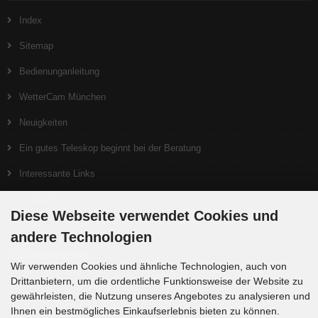
Index
Sitemap
Bedienunganleitung
WetterCam München
Neuigkeiten
Ein gutes Teleskop beginnt bei der Beratung
Interessante Links
Produktlisten
Diese Webseite verwendet Cookies und
andere Technologien
Zahlungsmethoden
Wir verwenden Cookies und ähnliche Technologien, auch von
Drittanbietern, um die ordentliche Funktionsweise der Website zu
gewährleisten, die Nutzung unseres Angebotes zu analysieren und
Ihnen ein bestmögliches Einkaufserlebnis bieten zu können.
Die Box kann unter tpl_modified/boxes/box_miscellaneous.html verändert werden. Die