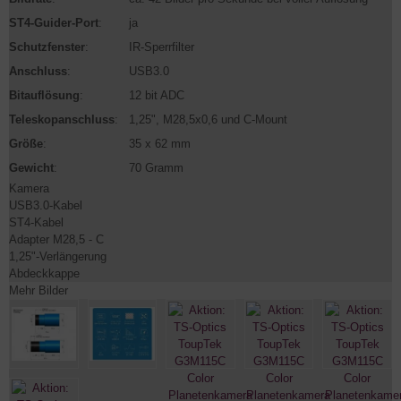
ST4-Guider-Port
:
ja
Schutzfenster
:
IR-Sperrfilter
Anschluss
:
USB3.0
Bitauflösung
:
12 bit ADC
Teleskopanschluss
:
1,25", M28,5x0,6 und C-Mount
Größe
:
35 x 62 mm
Gewicht
:
70 Gramm
Kamera
USB3.0-Kabel
ST4-Kabel
Adapter M28,5 - C
1,25"-Verlängerung
Abdeckkappe
Mehr Bilder