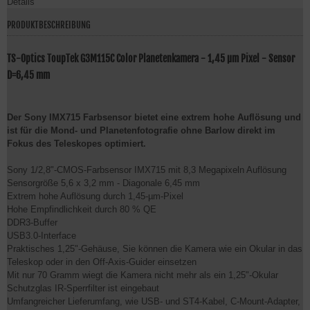
Details
PRODUKTBESCHREIBUNG
TS-Optics ToupTek G3M115C Color Planetenkamera - 1,45 µm Pixel - Sensor
D=6,45 mm
Der Sony IMX715 Farbsensor bietet eine extrem hohe Auflösung und
ist für die Mond- und Planetenfotografie ohne Barlow direkt im
Fokus des Teleskopes optimiert.
Sony 1/2,8"-CMOS-Farbsensor IMX715 mit 8,3 Megapixeln Auflösung
Sensorgröße 5,6 x 3,2 mm - Diagonale 6,45 mm
Extrem hohe Auflösung durch 1,45-µm-Pixel
Hohe Empfindlichkeit durch 80 % QE
DDR3-Buffer
USB3.0-Interface
Praktisches 1,25"-Gehäuse, Sie können die Kamera wie ein Okular in das
Teleskop oder in den Off-Axis-Guider einsetzen
Mit nur 70 Gramm wiegt die Kamera nicht mehr als ein 1,25"-Okular
Schutzglas IR-Sperrfilter ist eingebaut
Umfangreicher Lieferumfang, wie USB- und ST4-Kabel, C-Mount-Adapter,