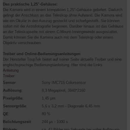
Das praktische 1,25"-Gehäuse:
Die Kamera wird in einem kompakten 1,25"-Gehäuse geliefert. Dadurch
gelingt der Anschluss an das Teleskop ohne Aufwand. Die Kamera wird
wie ein Okular in den Auszug gesteckt und scharfgestellt. Sie können
sofort mit der Astrofotografie beginnen. Darüber hinaus ist das Gehäuse
an der Teleskopseite mit einem C-Mount-Innengewinde ausgestattet.
Damit können Sie die Kamera auch mit dem Teleskop oder einem
Objektiv verschrauben.
Treiber und Online-Bedienungsanleitungen
Der Hersteller ToupTek bietet auf seiner Seite aktuelle Treiber und eine
englischsprachige Bedienungsanleitung. Hier sind die Links:
Anleitung
Treiber
Sensor
:
Sony IMC715 Colorsensor
Auflösung
:
8,3 Megapixel, 3840*2160
Pixelgröße
:
1,45 µm
Sensorgröße
:
5,6 x 3,2 mm - Diagonale 6,45 mm
QE
:
80 %
Belichtungszeit
:
244 µs - 1000 s
Bildrate
:
ca. 42 Bilder pro Sekunde bei voller Auflösung