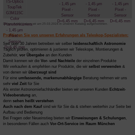
Diesen Artikel haben wir am 25.03.2024 in unseren Katalog aufgenommen.
Profitieren Sie von unseren Erfahrungen als Teleskop-Spezialisten:
Seit über 30 Jahren betreiben wir selber
leidenschaftlich Astronomie
Täglich prüfen, optimieren & justieren wir Teleskope, Montierungen &
Zubehör,
vor Übergabe
an den Kunden
Damit kennen wir die
Vor- und Nachteile
der einzelnen Produkte
Wir verkaufen & empfehlen nur Produkte, die wir
selbst verwenden
&
von denen wir
überzeugt sind
Für eine
umfassende, markenunabhängige
Beratung nehmen wir uns
sehr
viel Zeit
für Sie
Als erster Astronomiefachhändler bieten wir unseren Kunden
Echtzeit-
Videoberatung
an,
denn
sehen heißt verstehen
Auch nach dem Kauf
sind wir für Sie da & stehen weiterhin zur Seite bei
Aufbau und Bedienung
Bei Fragen oder Neueinstieg bieten wir
Einweisungen & Schulungen
,
in besonderen Fällen auch
Vor-Ort-Service im Raum München