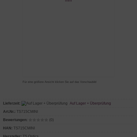
Für eine größere Ansicht klicken Sie auf das Vorschaubild
Lieferzeit:
Auf Lager + Überprüfung
Art.Nr.:
TS715CMINI
Bewertungen:
(0)
HAN:
TS715CMINI
Hersteller:
TS Optics