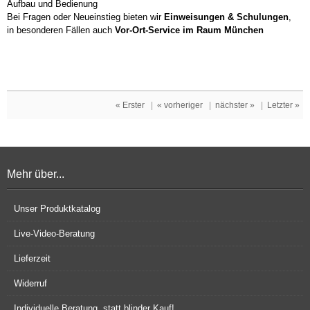
Aufbau und Bedienung
Bei Fragen oder Neueinstieg bieten wir
Einweisungen & Schulungen
,
in besonderen Fällen auch
Vor-Ort-Service im Raum München
« Erster
|
« vorheriger
|
nächster »
|
Letzter »
Mehr über...
Unser Produktkatalog
Live-Video-Beratung
Lieferzeit
Widerruf
Individuelle Beratung, statt blinder Kauf!