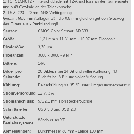
1. TSFSLM48T2 - Filterschublade mit T2-Anschluss an der Kameraseite
und M48-Gewinde an der Teleskopseite.
2. TSVF220 - 20-mm-M48-Verlängerung
Gesamt 55,5 mm Auflagemaß - die 0,5 mm gleichen gut den Glasweg
des Filters aus - Punktlandung!!!
Sensor
:
CMOS Color Sensor IMX533
Größe
:
11,31 mm x 11,31 mm - 15,97 mm Diagonale
Pixelgröße
:
3,76 µm
Pixelanzahl
:
3000 x 3000 - 9 MP
Bittiefe
:
14/8
Bilder pro
20 Bilder/s bei 14 Bit und voller Auflösung, 40
Sekunde
:
Bilder/s bei 8 Bit und voller Auflösung
Kühlung
:
Peltierkühlung bis 35 °C unter Umgebungstemperatur
Stromversorgung
:
12 V, 3 A
Stromanschluss
:
5,5/2,1 mm Hohlsteckerbuchse
Schnittstellen
:
USB 3.0 und USB 2.0
Unterstützte
Windows ab XP
Betriebssysteme
:
Abmessungen
:
Durchmesser 80 mm - Länge 100 mm