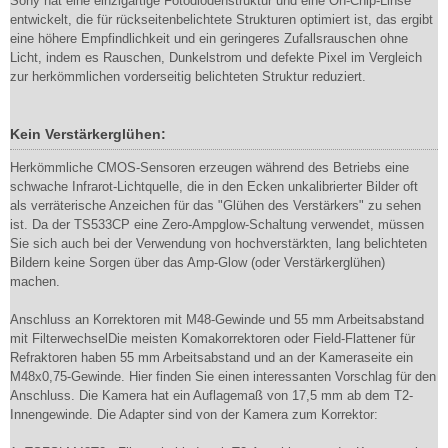
Sony hat eine einzigartige Fotodiodenstruktur und eine On-Chip-Linse
entwickelt, die für rückseitenbelichtete Strukturen optimiert ist, das ergibt
eine höhere Empfindlichkeit und ein geringeres Zufallsrauschen ohne
Licht, indem es Rauschen, Dunkelstrom und defekte Pixel im Vergleich
zur herkömmlichen vorderseitig belichteten Struktur reduziert.
Kein Verstärkerglühen:
Herkömmliche CMOS-Sensoren erzeugen während des Betriebs eine
schwache Infrarot-Lichtquelle, die in den Ecken unkalibrierter Bilder oft
als verräterische Anzeichen für das "Glühen des Verstärkers" zu sehen
ist. Da der TS533CP eine Zero-Ampglow-Schaltung verwendet, müssen
Sie sich auch bei der Verwendung von hochverstärkten, lang belichteten
Bildern keine Sorgen über das Amp-Glow (oder Verstärkerglühen)
machen.
Anschluss an Korrektoren mit M48-Gewinde und 55 mm Arbeitsabstand
mit FilterwechselDie meisten Komakorrektoren oder Field-Flattener für
Refraktoren haben 55 mm Arbeitsabstand und an der Kameraseite ein
M48x0,75-Gewinde. Hier finden Sie einen interessanten Vorschlag für den
Anschluss. Die Kamera hat ein Auflagemaß von 17,5 mm ab dem T2-
Innengewinde. Die Adapter sind von der Kamera zum Korrektor: