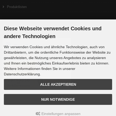
Produktlisten
Zahlungsmethoden
Diese Webseite verwendet Cookies und
andere Technologien
Wir verwenden Cookies und ähnliche Technologien, auch von
Drittanbietern, um die ordentliche Funktionsweise der Website zu
gewährleisten, die Nutzung unseres Angebotes zu analysieren
und Ihnen ein bestmögliches Einkaufserlebnis bieten zu können.
Weitere Informationen finden Sie in unserer
Datenschutzerklärung.
ALLE AKZEPTIEREN
Die Box kann unter tpl_modified/boxes/box_miscellaneous.html verändert werden. Die
NUR NOTWENDIGE
Sprachvariablen befinden sich in der Datei tpl_modified/lang/german/lang_german.custom.
Einstellungen anpassen