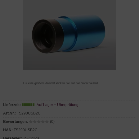
Für eine größere Ansicht klicken Sie auf das Vorschaubild
Lieferzeit:
Auf Lager + Überprüfung
Art.Nr.:
TS290USB2C
Bewertungen:
(0)
HAN:
TS290USB2C
Hersteller:
TS Optics