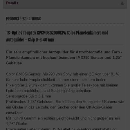
Details
PRODUKTBESCHREIBUNG
TS-Optics ToupTek GPCMOS02000KPA Color Planetenkamera und
Autoguider - Chip D=6,46 mm
Ein sehr empfindlicher Autoguider für Astrofotografie und Farb -
Planetenkamera mit hochauflösendem IMX290 Sensor und 1,25"
Gehäuse
Color CMOS-Sensor IMX290 von Sony mit einer QE von über 81 %
für sehr hohe Empfindlichkeit - immer einen Leitstern finden
Pixelgröße 2,9 µm - damit können Sie große Teleskope mit kleinen
Leitrohren nachführen und Sucherguiding betreiben.
Sensorgröße 5,6 x 3,1 mm
Praktisches 1,25"-Gehäuse - Sie können den Autoguider / Kamera wie
ein Okular in das Leitrohr, den Sucher oder den Off-Axis-Guider
einsetzen.
Mit nur 70 Gramm ein echtes Leichtgewicht und nicht größer als ein
1,25"-Okular
Praxisnaher Lieferumfang: USB-Kabel, ST4-Autoguidingkabel und