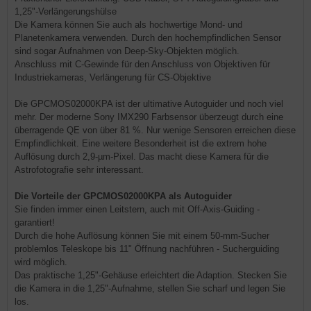
1,25"-Verlängerungshülse
Die Kamera können Sie auch als hochwertige Mond- und
Planetenkamera verwenden. Durch den hochempfindlichen Sensor
sind sogar Aufnahmen von Deep-Sky-Objekten möglich.
Anschluss mit C-Gewinde für den Anschluss von Objektiven für
Industriekameras, Verlängerung für CS-Objektive
Die GPCMOS02000KPA ist der ultimative Autoguider und noch viel
mehr. Der moderne Sony IMX290 Farbsensor überzeugt durch eine
überragende QE von über 81 %. Nur wenige Sensoren erreichen diese
Empfindlichkeit. Eine weitere Besonderheit ist die extrem hohe
Auflösung durch 2,9-µm-Pixel. Das macht diese Kamera für die
Astrofotografie sehr interessant.
Die Vorteile der GPCMOS02000KPA als Autoguider
Sie finden immer einen Leitstern, auch mit Off-Axis-Guiding -
garantiert!
Durch die hohe Auflösung können Sie mit einem 50-mm-Sucher
problemlos Teleskope bis 11" Öffnung nachführen - Sucherguiding
wird möglich.
Das praktische 1,25"-Gehäuse erleichtert die Adaption. Stecken Sie
die Kamera in die 1,25"-Aufnahme, stellen Sie scharf und legen Sie
los.