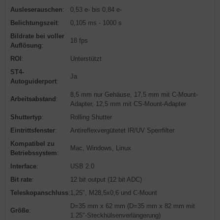
Ausleserauschen
:
0,53 e- bis 0,84 e-
Belichtungszeit
:
0,105 ms - 1000 s
Bildrate bei voller
18 fps
Auflösung
:
ROI
:
Unterstützt
ST4-
Ja
Autoguiderport
:
8,5 mm nur Gehäuse, 17,5 mm mit C-Mount-
Arbeitsabstand
:
Adapter, 12,5 mm mit CS-Mount-Adapter
Shuttertyp
:
Rolling Shutter
Eintrittsfenster
:
Antireflexvergütetet IR/UV Sperrfilter
Kompatibel zu
Mac, Windows, Linux
Betriebssystem
:
Interface
:
USB 2.0
Bit rate
:
12 bit output (12 bit ADC)
Teleskopanschluss
:
1,25", M28,5x0,6 und C-Mount
D=35 mm x 62 mm (D=35 mm x 82 mm mit
Größe
:
1.25"-Steckhülsenverlängerung)