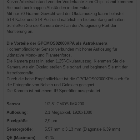
Kurzer Arbeitsabstand von der Vorderkante zum Chip - damit kommen
Sie auch bei knappen Abständen in den Fokus.
Mit nur 70 Gramm Gewicht wird der Okularauszug kaum belastet.
ST4-Kabel und ST4-Port sind natürlich im Lieferumfang enthalten.
Schließen Sie die Kamera direkt an den Autoguiding-Port der
Montierung an.
Die Vorteile der GPCMOS02000KPA als Astrokamera
Hochempfindlicher Sensor verbunden mit hoher Auflösung für
ultimative Mond- und Planetenfotos.
Die Kamera passt in jeden 1,25"-Okularauszug. Klemmen Sie die
Kamera wie ein Okular, stellen Sie scharf und beginnen Sie mit der
Astrofotografie.
Durch die hohe Empfindlichkeit ist die GPCMOS02000KPA auch für
die Fotografie von Nebeln und Galaxien geeignet.
Die Kamera ist mit einem IR-Sperrfilter ausgestattet.
Sensor
:
1/2,8" CMOS IMX290
Auflösung
:
2,1 Megapixel, 1920x1080
Pixelgröße
:
2,9 µm
Sensorgröße
:
5,57 mm x 3,13 mm (Diagonale 6,39 mm)
QE (Maximum)
:
81 %