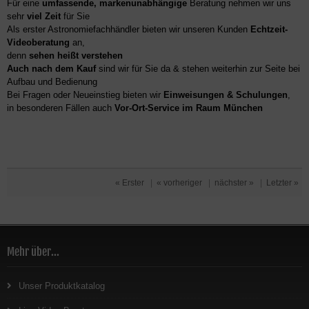
Für eine
umfassende, markenunabhängige
Beratung nehmen wir uns
sehr
viel Zeit
für Sie
Als erster Astronomiefachhändler bieten wir unseren Kunden
Echtzeit-
Videoberatung
an,
denn
sehen heißt verstehen
Auch nach dem Kauf
sind wir für Sie da & stehen weiterhin zur Seite bei
Aufbau und Bedienung
Bei Fragen oder Neueinstieg bieten wir
Einweisungen & Schulungen
,
in besonderen Fällen auch
Vor-Ort-Service im Raum München
« Erster
|
« vorheriger
|
nächster »
|
Letzter »
Mehr über...
Unser Produktkatalog